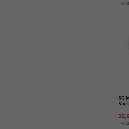
inkl. 
SG M
Shir
Prei
22,
inkl. 