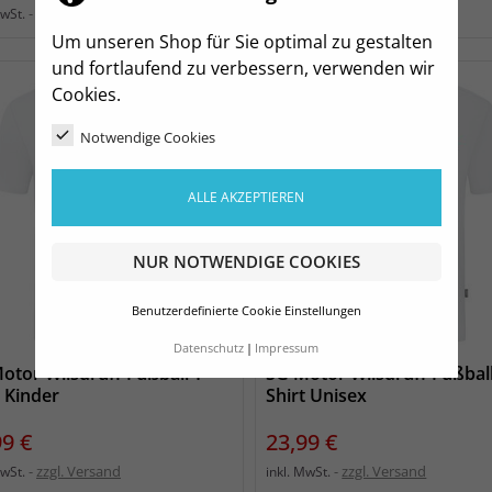
zzgl. Versand
zzgl. Versand
MwSt.
inkl. MwSt.
Um unseren Shop für Sie optimal zu gestalten
und fortlaufend zu verbessern, verwenden wir
Cookies.
Notwendige Cookies
ALLE AKZEPTIEREN
NUR NOTWENDIGE COOKIES
Benutzerdefinierte Cookie Einstellungen
Datenschutz
Impressum
otor Wilsdruff Fußball T-
SG Motor Wilsdruff Fußball
t Kinder
Shirt Unisex
s
Preis
99 €
23,99 €
zzgl. Versand
zzgl. Versand
MwSt.
inkl. MwSt.