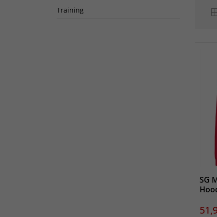
Training
SG M
Hood
Prei
51,