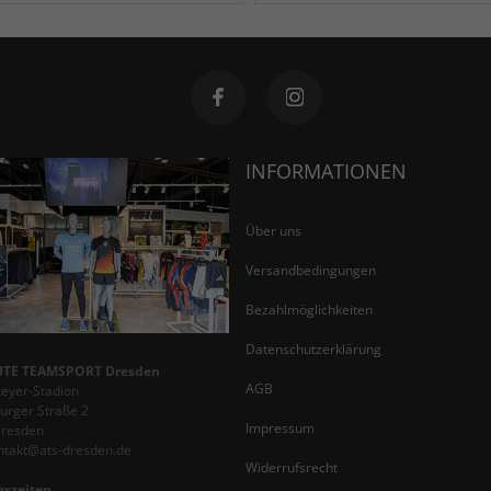
INFORMATIONEN
Über uns
Versandbedingungen
Bezahlmöglichkeiten
Datenschutzerklärung
TE TEAMSPORT Dresden
AGB
teyer-Stadion
rger Straße 2
Impressum
Dresden
ontakt@ats-dresden.de
Widerrufsrecht
gszeiten