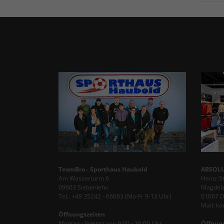
TeamBro - Sporthaus Haubold
ABSOLU
Am Wasserturm 6
Heinz-S
09603 Siebenlehn
Magdebu
Tel.: +49 35242 - 66683 (Mo-Fr 9-13 Uhr)
01067 
Mail: k
Öffnungszeiten
Montag - Freitag von 9:00 - 16:00 Uhr
Öffnun