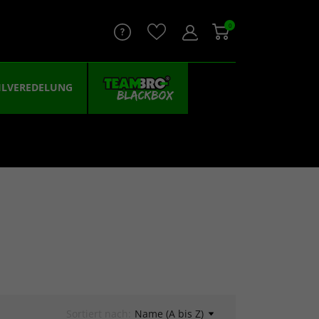
0
ILVEREDELUNG
Sortiert nach:
Name (A bis Z)