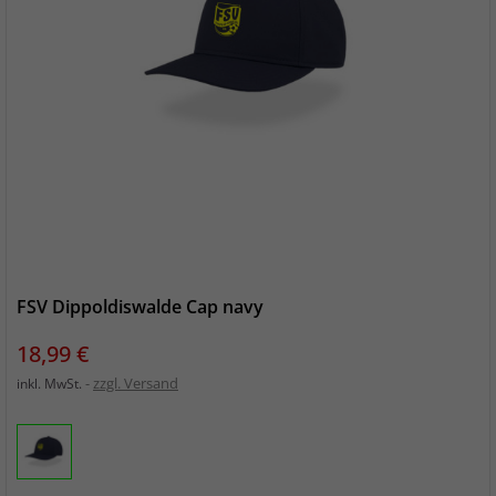
FSV Dippoldiswalde Cap navy
Preis
18,99 €
zzgl. Versand
inkl. MwSt.