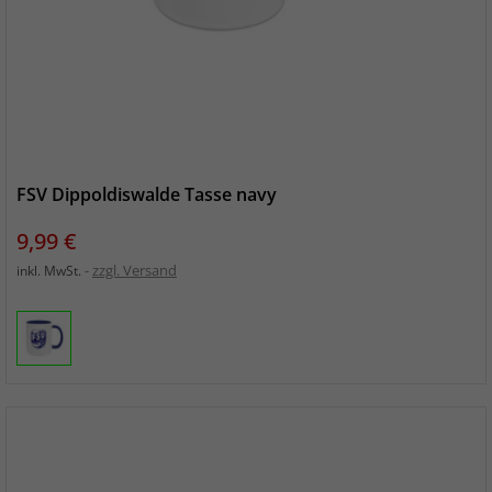
FSV Dippoldiswalde Tasse navy
Preis
9,99 €
zzgl. Versand
inkl. MwSt.