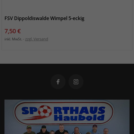
FSV Dippoldiswalde Wimpel 5-eckig
Preis
7,50 €
zzgl. Versand
inkl. MwSt.