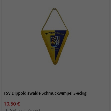
FSV Dippoldiswalde Schmuckwimpel 3-eckig
Preis
10,50 €
zzgl. Versand
inkl. MwSt.