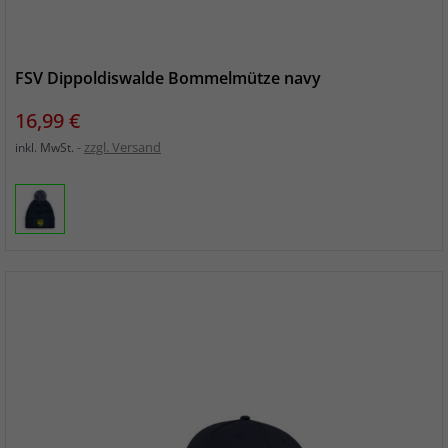
FSV Dippoldiswalde Bommelmütze navy
Preis
16,99 €
zzgl. Versand
inkl. MwSt.