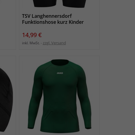
TSV Langhennersdorf
Funktionshose kurz Kinder
Preis
14,99 €
zzgl. Versand
inkl. MwSt.