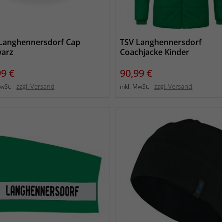
Langhennersdorf Cap
TSV Langhennersdorf
arz
Coachjacke Kinder
s
Preis
99 €
90,99 €
zzgl. Versand
zzgl. Versand
MwSt.
inkl. MwSt.