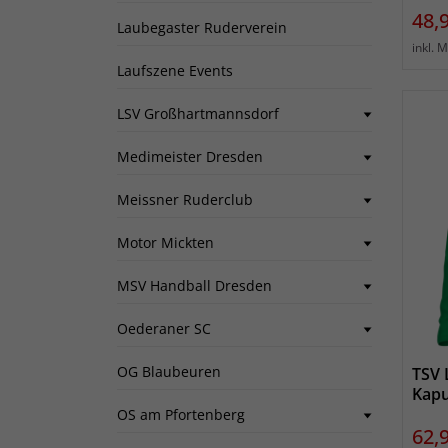
Prei
48,
Laubegaster Ruderverein
inkl. 
Laufszene Events
LSV Großhartmannsdorf
Medimeister Dresden
Meissner Ruderclub
Motor Mickten
MSV Handball Dresden
Oederaner SC
OG Blaubeuren
TSV 
Kapu
OS am Pfortenberg
Prei
62,