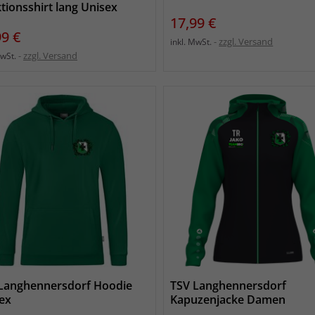
tionsshirt lang Unisex
Preis
17,99 €
s
99 €
zzgl. Versand
inkl. MwSt.
zzgl. Versand
MwSt.
Langhennersdorf Hoodie
TSV Langhennersdorf
ex
Kapuzenjacke Damen