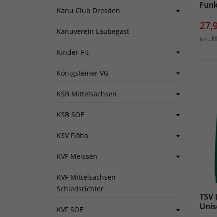
Funk
Kanu Club Dresden
Prei
27,
Kanuverein Laubegast
inkl. 
Kinder-Fit
Königsteiner VG
KSB Mittelsachsen
KSB SOE
KSV Flöha
KVF Meissen
KVF Mittelsachsen
Schiedsrichter
TSV 
Unis
KVF SOE