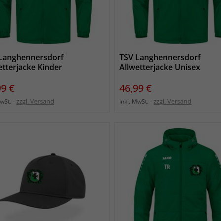
Langhennersdorf
TSV Langhennersdorf
etterjacke Kinder
Allwetterjacke Unisex
s
Preis
99 €
46,99 €
zzgl. Versand
zzgl. Versand
MwSt.
inkl. MwSt.