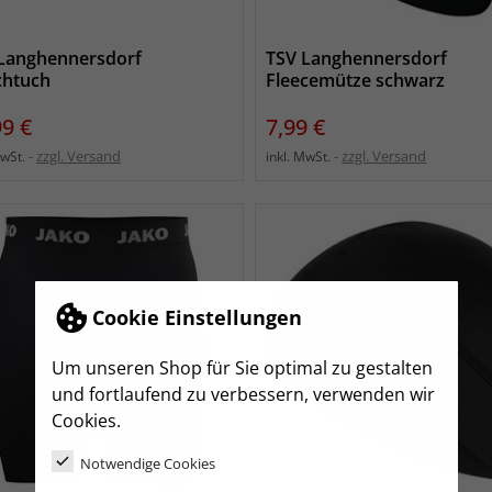
Langhennersdorf
TSV Langhennersdorf
chtuch
Fleecemütze schwarz
s
Preis
99 €
7,99 €
zzgl. Versand
zzgl. Versand
MwSt.
inkl. MwSt.
Cookie Einstellungen
Um unseren Shop für Sie optimal zu gestalten
und fortlaufend zu verbessern, verwenden wir
Cookies.
Notwendige Cookies