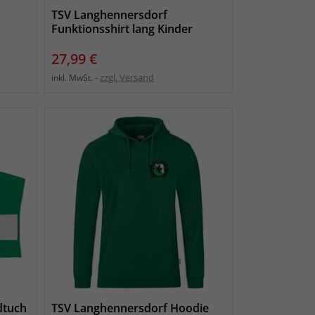
TSV Langhennersdorf
Funktionsshirt lang Kinder
Preis
27,99 €
zzgl. Versand
inkl. MwSt.
dtuch
TSV Langhennersdorf Hoodie