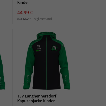
Kinder
Preis
44,99 €
zzgl. Versand
inkl. MwSt.
TSV Langhennersdorf
Kapuzenjacke Kinder