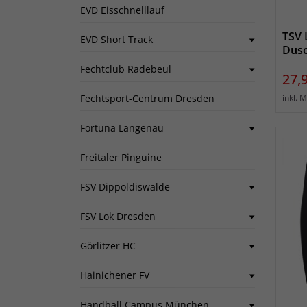
EVD Eisschnelllauf
TSV 
EVD Short Track
Dus
Fechtclub Radebeul
Prei
27,
inkl. 
Fechtsport-Centrum Dresden
Fortuna Langenau
Freitaler Pinguine
FSV Dippoldiswalde
FSV Lok Dresden
Görlitzer HC
Hainichener FV
Handball Campus München