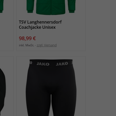
TSV Langhennersdorf
Coachjacke Unisex
Preis
98,99 €
zzgl. Versand
inkl. MwSt.