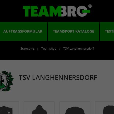
AUFTRAGSFORMULAR
TEAMSPORT KATALOGE
TEXT
Startseite
Teamshop
TSV Langhennersdorf
TSV LANGHENNERSDORF