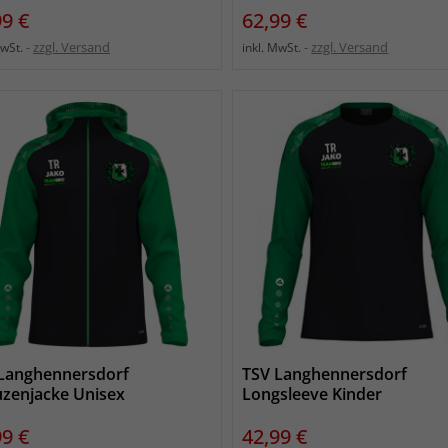
s
Preis
99 €
62,99 €
zzgl. Versand
zzgl. Versand
MwSt.
inkl. MwSt.
Langhennersdorf
TSV Langhennersdorf
zenjacke Unisex
Longsleeve Kinder
s
Preis
99 €
42,99 €