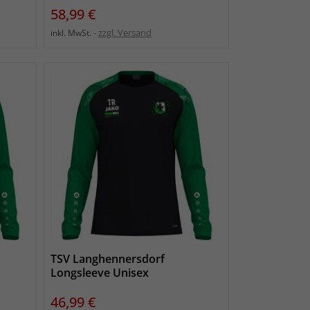
Preis
58,99 €
zzgl. Versand
inkl. MwSt.
TSV Langhennersdorf
Longsleeve Unisex
Preis
46,99 €