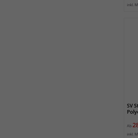
inkl. 
SV S
Poly
Pr
2
Ab
inkl. 