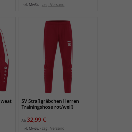
zzgl. Versand
inkl. MwSt.
Sweat
SV Straßgräbchen Herren
Trainingshose rot/weiß
Preis
32,99 €
Ab
zzgl. Versand
inkl. MwSt.