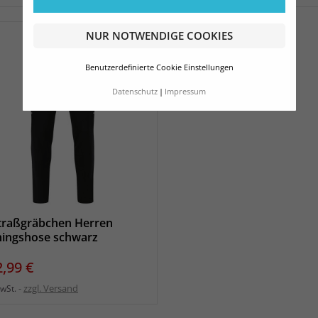
NUR NOTWENDIGE COOKIES
Benutzerdefinierte Cookie Einstellungen
Datenschutz
Impressum
traßgräbchen Herren
ningshose schwarz
eis
2,99 €
zzgl. Versand
MwSt.