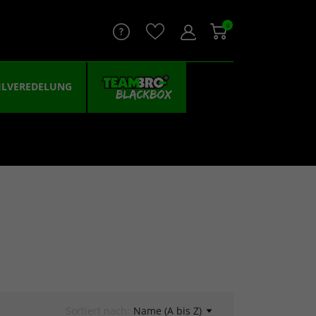
0
ILVEREDELUNG
Sortiert nach:
Name (A bis Z)