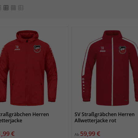
traßgräbchen Herren
SV Straßgräbchen Herren
etterjacke
Allwetterjacke rot
eis
Preis
1,99 €
59,99 €
Ab