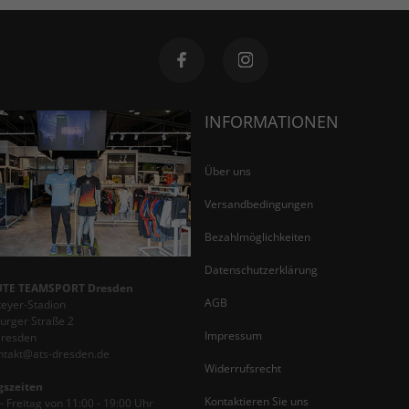
INFORMATIONEN
Über uns
Versandbedingungen
Bezahlmöglichkeiten
Datenschutzerklärung
TE TEAMSPORT Dresden
AGB
teyer-Stadion
rger Straße 2
Impressum
Dresden
ontakt@ats-dresden.de
Widerrufsrecht
gszeiten
Kontaktieren Sie uns
 Freitag von 11:00 - 19:00 Uhr