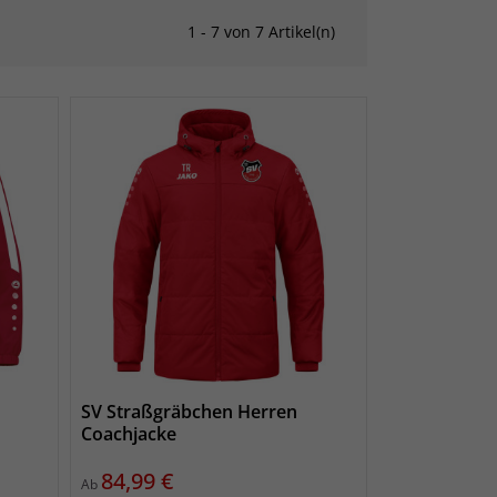
1 - 7 von 7 Artikel(n)
SV Straßgräbchen Herren
Coachjacke
Preis
84,99 €
Ab