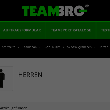
AUFTRAGSFORMULAR
TEAMSPORT KATALOGE
TEXT
Startseite
Teamshop
BSW Lausitz
SV Straßgräbchen
Herren
HERREN
 Artikel gefunden