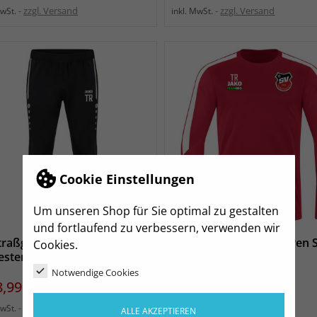
zzgl. Versand
zzgl. Versand
MwSt.
inkl. MwSt.
Cookie Einstellungen
Um unseren Shop für Sie optimal zu gestalten
und fortlaufend zu verbessern, verwenden wir
traßgräbchen Herren
SV Straßgräbchen Herren 
Cookies.
esterhose schwarz
Power rot
Notwendige Cookies
eis
Preis
8,99 €
41,99 €
Ab
zzgl. Versand
zzgl. Versand
MwSt.
inkl. MwSt.
ALLE AKZEPTIEREN