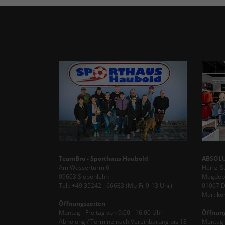
TeamBro - Sporthaus Haubold
ABSOLU
Am Wasserturm 6
Heinz-S
09603 Siebenlehn
Magdebu
Tel.: +49 35242 - 66683 (Mo-Fr 9-13 Uhr)
01067 
Mail: k
Öffnungszeiten
Montag - Freitag von 9:00 - 16:00 Uhr
Öffnun
Abholung / Termine nach Vereinbarung bis 18
Montag -