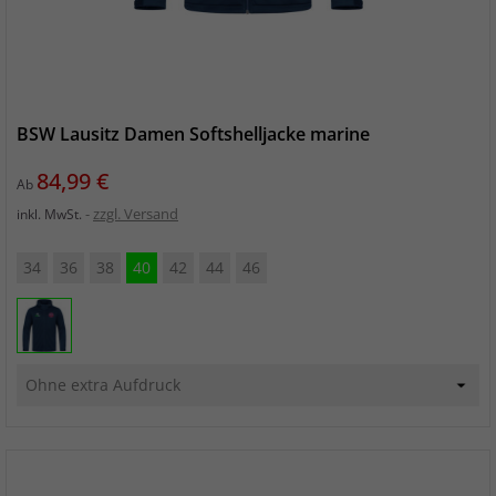
BSW Lausitz Damen Softshelljacke marine
Preis
84,99 €
Ab
zzgl. Versand
inkl. MwSt.
34
36
38
40
42
44
46