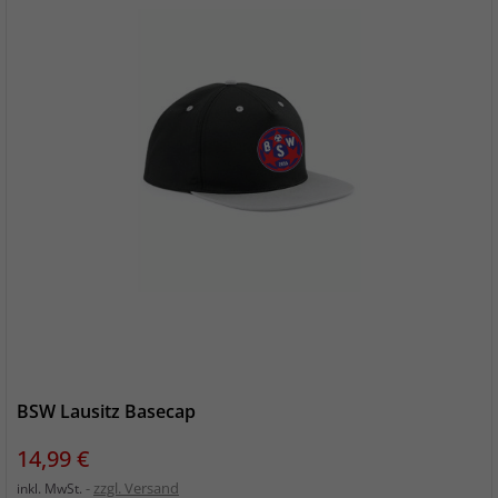
BSW Lausitz Basecap
Preis
14,99 €
zzgl. Versand
inkl. MwSt.