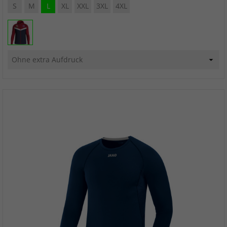
S
M
L
XL
XXL
3XL
4XL