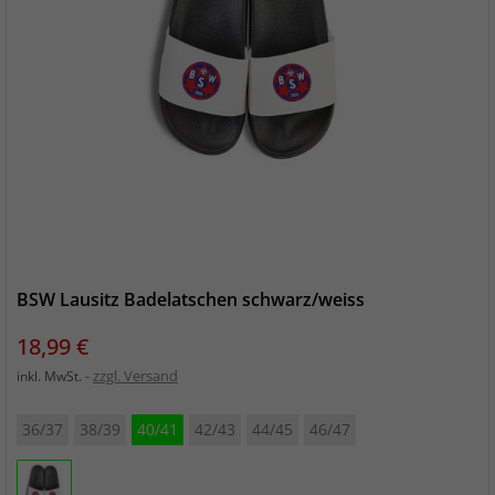
BSW Lausitz Badelatschen schwarz/weiss
Preis
18,99 €
zzgl. Versand
inkl. MwSt.
36/37
38/39
40/41
42/43
44/45
46/47