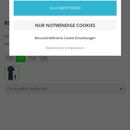
ALLE AKZEPTIEREN
BSW Lausitz Trainingset Kinder
NUR NOTWENDIGE COOKIES
Preis
38,99 €
Ab
Benutzerdefinierte Cookie Einstellungen
zzgl. Versand
inkl. MwSt.
Datenschutz
Impressum
128
140
152
164