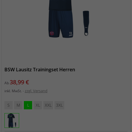
BSW Lausitz Trainingset Herren
Preis
38,99 €
Ab
zzgl. Versand
inkl. MwSt.
S
M
L
XL
XXL
3XL