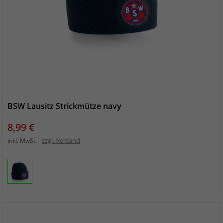
BSW Lausitz Strickmütze navy
Preis
8,99 €
zzgl. Versand
inkl. MwSt.