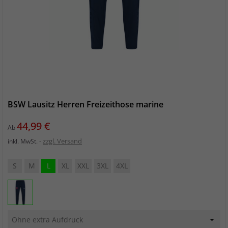
BSW Lausitz Herren Freizeithose marine
Preis
44,99 €
Ab
zzgl. Versand
inkl. MwSt.
S
M
L
XL
XXL
3XL
4XL