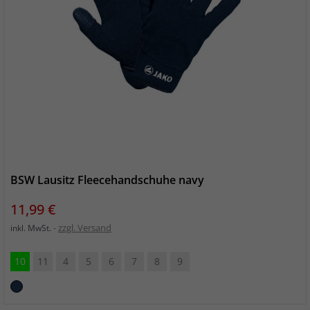
BSW Lausitz Fleecehandschuhe navy
Preis
11,99 €
zzgl. Versand
inkl. MwSt.
10
11
4
5
6
7
8
9
marine