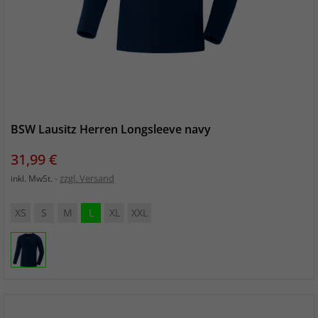
BSW Lausitz Herren Longsleeve navy
Preis
31,99 €
zzgl. Versand
inkl. MwSt.
XS
S
M
L
XL
XXL