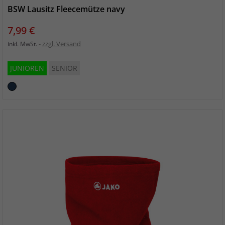
BSW Lausitz Fleecemütze navy
Preis
7,99 €
zzgl. Versand
inkl. MwSt.
JUNIOREN
SENIOR
marine