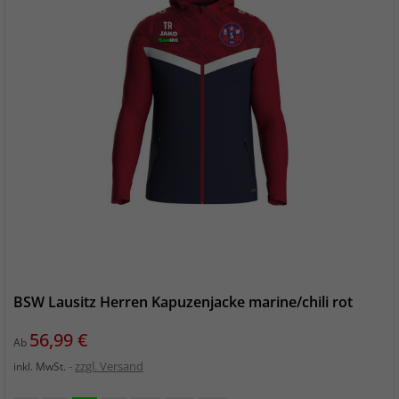
BSW Lausitz Herren Kapuzenjacke marine/chili rot
Preis
56,99 €
Ab
zzgl. Versand
inkl. MwSt.