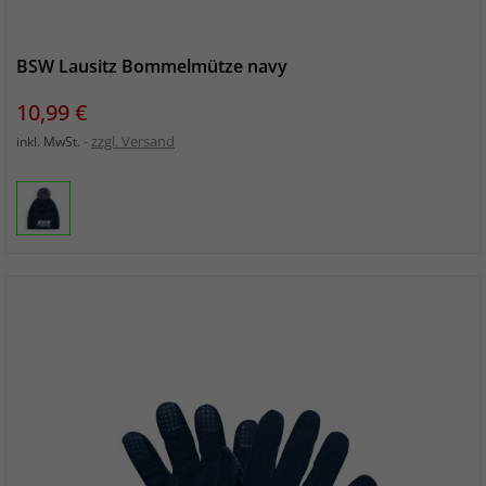
BSW Lausitz Bommelmütze navy
Preis
10,99 €
zzgl. Versand
inkl. MwSt.