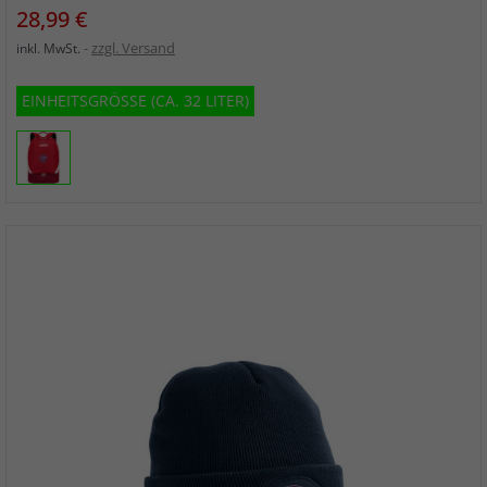
Preis
28,99 €
zzgl. Versand
inkl. MwSt.
EINHEITSGRÖSSE (CA. 32 LITER)