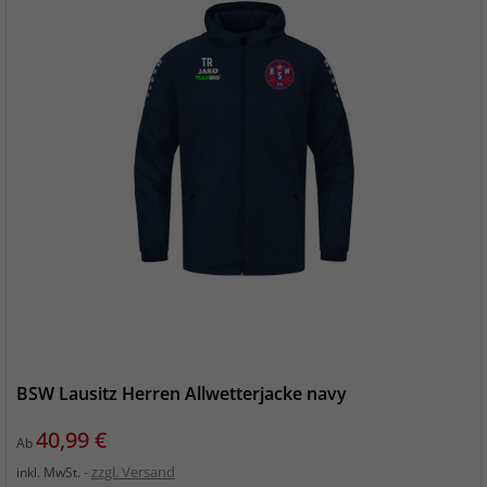
BSW Lausitz Herren Allwetterjacke navy
Preis
40,99 €
Ab
zzgl. Versand
inkl. MwSt.