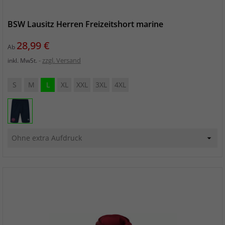
BSW Lausitz Herren Freizeitshort marine
Preis
28,99 €
Ab
zzgl. Versand
inkl. MwSt.
S
M
L
XL
XXL
3XL
4XL