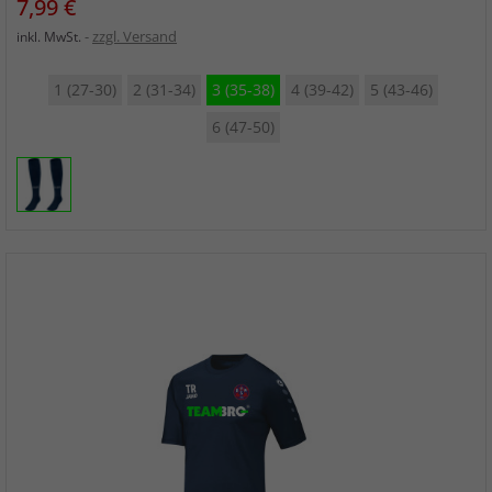
Preis
7,99 €
zzgl. Versand
inkl. MwSt.
1 (27-30)
2 (31-34)
3 (35-38)
4 (39-42)
5 (43-46)
6 (47-50)