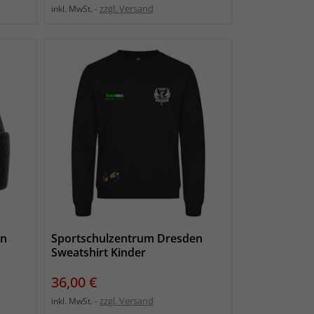
zzgl. Versand
inkl. MwSt.
en
Sportschulzentrum Dresden
Sweatshirt Kinder
Preis
36,00 €
zzgl. Versand
inkl. MwSt.