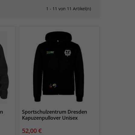
1 - 11 von 11 Artikel(n)
en
Sportschulzentrum Dresden
Kapuzenpullover Unisex
Preis
52,00 €