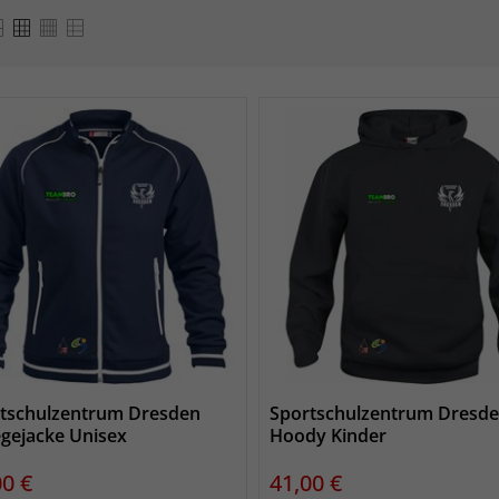
tschulzentrum Dresden
Sportschulzentrum Dresd
egejacke Unisex
Hoody Kinder
s
Preis
00 €
41,00 €