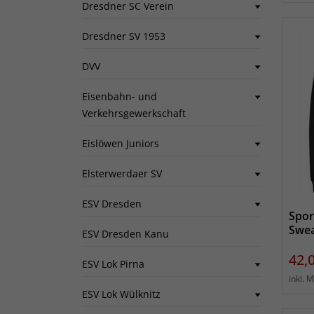
Dresdner SC Verein
Dresdner SV 1953
DVV
Eisenbahn- und
Verkehrsgewerkschaft
Eislöwen Juniors
Elsterwerdaer SV
ESV Dresden
Spor
Swea
ESV Dresden Kanu
Prei
42,
ESV Lok Pirna
inkl. 
ESV Lok Wülknitz