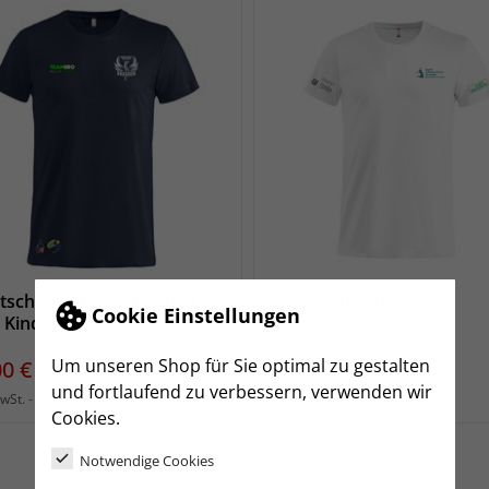
tschulzentrum Dresden T-
T-Shirt 70 Jahre
Cookie Einstellungen
t Kinder
Sportgymnasium
Um unseren Shop für Sie optimal zu gestalten
s
Preis
00 €
25,00 €
und fortlaufend zu verbessern, verwenden wir
zzgl. Versand
zzgl. Versand
MwSt.
inkl. MwSt.
Cookies.
Notwendige Cookies