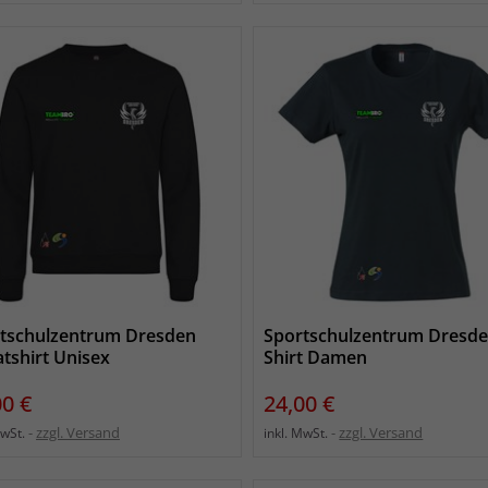
tschulzentrum Dresden
Sportschulzentrum Dresde
tshirt Unisex
Shirt Damen
s
Preis
00 €
24,00 €
zzgl. Versand
zzgl. Versand
MwSt.
inkl. MwSt.