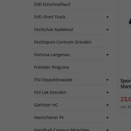
EVD Eisschnelllauf
EVD Short Track
Fechtclub Radebeul
Fechtsport-Centrum Dresden
Fortuna Langenau
Freitaler Pinguine
FSV Dippoldiswalde
Spor
Shir
FSV Lok Dresden
Prei
23,
Görlitzer HC
inkl. 
Hainichener FV
Handball Campus München