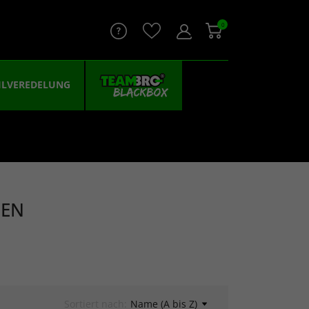
0
ILVEREDELUNG
DEN
Sortiert nach:
Name (A bis Z)