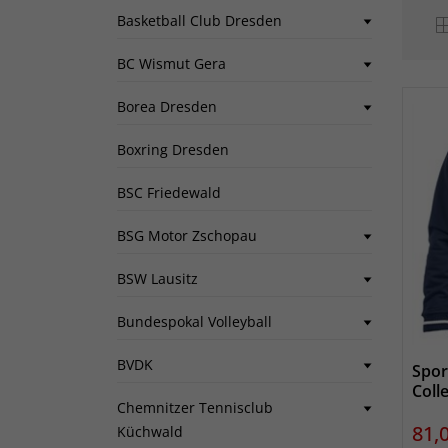
Basketball Club Dresden
BC Wismut Gera
Borea Dresden
Boxring Dresden
BSC Friedewald
BSG Motor Zschopau
BSW Lausitz
Bundespokal Volleyball
BVDK
Spor
Coll
Chemnitzer Tennisclub
Prei
81,
Küchwald