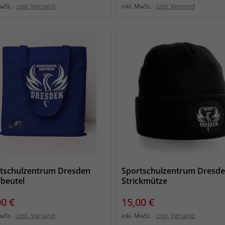
zzgl. Versand
zzgl. Versand
MwSt.
inkl. MwSt.
tschulzentrum Dresden
Sportschulzentrum Dresd
fbeutel
Strickmütze
s
Preis
00 €
15,00 €
zzgl. Versand
zzgl. Versand
MwSt.
inkl. MwSt.