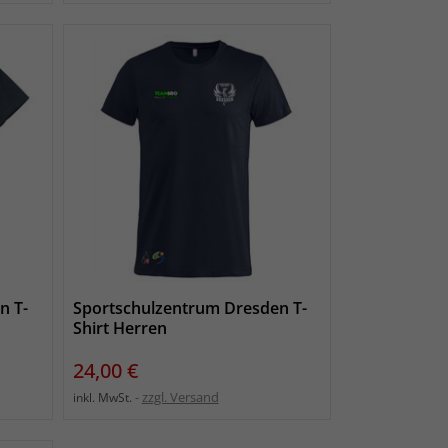
n T-
Sportschulzentrum Dresden T-
Shirt Herren
Preis
24,00 €
zzgl. Versand
inkl. MwSt.