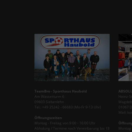
TeamBro - Sporthaus Haubold
ABSOLU
Am Wasserturm 6
Heinz-S
09603 Siebenlehn
Magdebu
Tel.: +49 35242 - 66683 (Mo-Fr 9-13 Uhr)
01067 
Mail: k
Öffnungszeiten
Montag - Freitag von 9:00 - 16:00 Uhr
Öffnun
Abholung / Termine nach Vereinbarung bis 18
Montag -