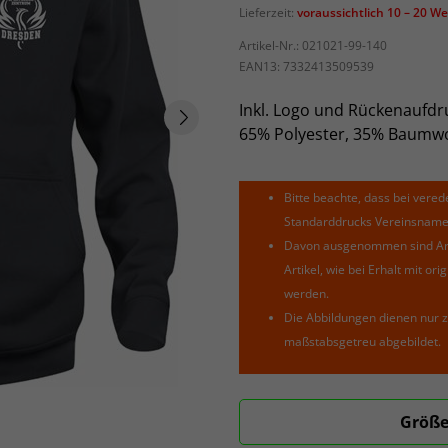
Lieferzeit:
voraussichtlich 10 – 20 W
Artikel-Nr.:
021021-99-140
EAN13:
7332413509539
Inkl. Logo und Rückenaufdr
65% Polyester, 35% Baumwo
Bitte beachte, dass bei verede
Standarddrucks Vereinsnamen 
Davon ausgenommen sind Arti
Artikel, wie bei Erhalt mit o
werden.
Die Abbildungen dienen nur z
maßstabsgetreu abgebildet.
Größe