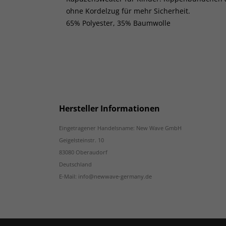
ohne Kordelzug für mehr Sicherheit.
65% Polyester, 35% Baumwolle
Hersteller Informationen
Eingetragener Handelsname: New Wave GmbH
Geigelsteinstr. 10
83080 Oberaudorf
Deutschland
E-Mail: info@newwave-germany.de