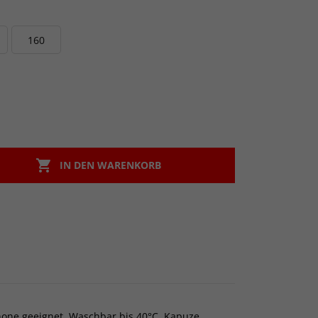
160

IN DEN WARENKORB
one geeignet. Waschbar bis 40°C. Kapuze