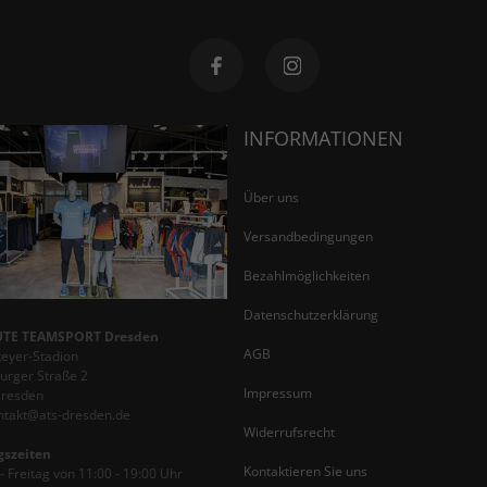
INFORMATIONEN
Über uns
Versandbedingungen
Bezahlmöglichkeiten
Datenschutzerklärung
TE TEAMSPORT Dresden
AGB
teyer-Stadion
rger Straße 2
Impressum
Dresden
ontakt@ats-dresden.de
Widerrufsrecht
gszeiten
Kontaktieren Sie uns
 Freitag von 11:00 - 19:00 Uhr