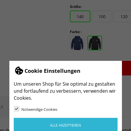
Größe:
140
100
120
Farbe :
-
+
Cookie Einstellungen
Um unseren Shop für Sie optimal zu gestalten
und fortlaufend zu verbessern, verwenden wir
Cookies.
LS
Notwendige Cookies
ALLE AKZEPTIEREN
n den Ärmeln und am Bund. Kängurutasche. Kopfhörer / Smartph