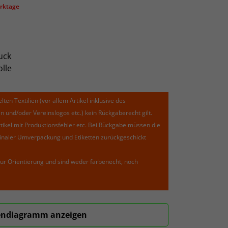
erktage
uck
lle
lten Textilien (vor allem Artikel inklusive des
und/oder Vereinslogos etc.) kein Rückgaberecht gilt.
kel mit Produktionsfehler etc. Bei Rückgabe müssen die
riginaler Umverpackung und Etiketten zurückgeschickt
ur Orientierung und sind weder farbenecht, noch
ndiagramm anzeigen