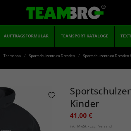
AUFTRAGSFORMULAR
TEAMSPORT KATALOGE
TEXT
Teamshop
Sportschulzentrum Dresden
Sportschulzentrum Dresden 
Sportschulze
Kinder
41,00 €
inkl. MwSt.
zzgl. Versand