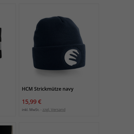
HCM Strickmütze navy
Preis
15,99 €
zzgl. Versand
inkl. MwSt.