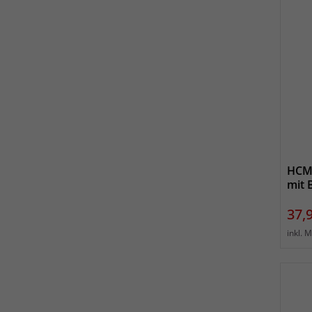
HCM 
mit 
Prei
37,
inkl. 