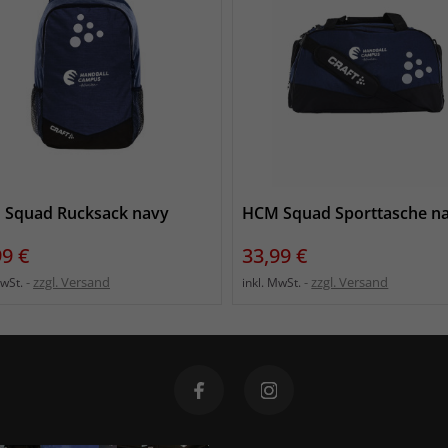
Squad Rucksack navy
HCM Squad Sporttasche n
s
Preis
99 €
33,99 €
zzgl. Versand
zzgl. Versand
MwSt.
inkl. MwSt.