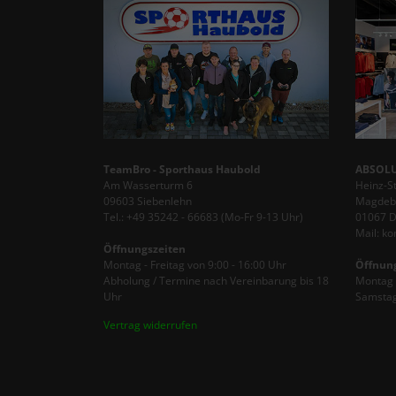
TeamBro - Sporthaus Haubold
ABSOLU
Am Wasserturm 6
Heinz-S
09603 Siebenlehn
Magdebu
Tel.: +49 35242 - 66683 (Mo-Fr 9-13 Uhr)
01067 
Mail: k
Öffnungszeiten
Montag - Freitag von 9:00 - 16:00 Uhr
Öffnun
Abholung / Termine nach Vereinbarung bis 18
Montag -
Uhr
Samstag
Vertrag widerrufen