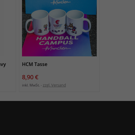
avy
HCM Tasse
Preis
8,90 €
zzgl. Versand
inkl. MwSt.