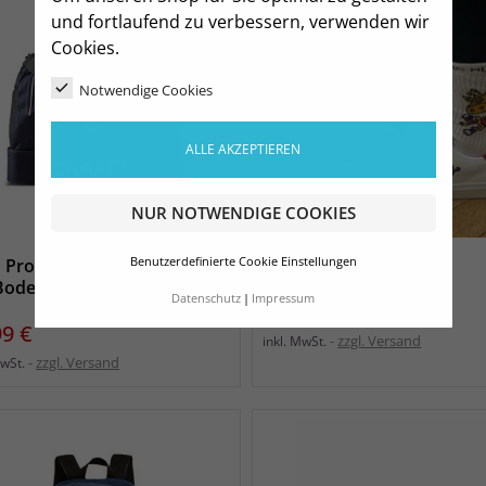
und fortlaufend zu verbessern, verwenden wir
Cookies.
Notwendige Cookies
ALLE AKZEPTIEREN
NUR NOTWENDIGE COOKIES
Pro Control Sporttasche
Benutzerdefinierte Cookie Einstellungen
HCM Socken mit Logo
Bodenfach navy
Datenschutz
Impressum
Preis
10,95 €
s
99 €
zzgl. Versand
inkl. MwSt.
zzgl. Versand
MwSt.