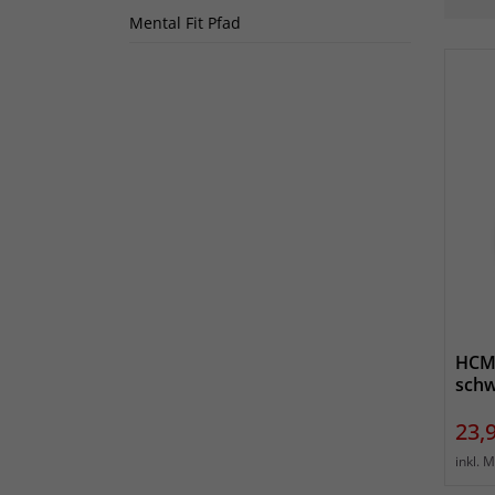
Mental Fit Pfad
HCM 
schw
Prei
23,
inkl. 