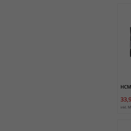
HCM
Prei
33,
inkl. 