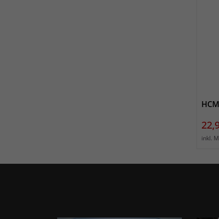
HCM 
Prei
22,
inkl. 