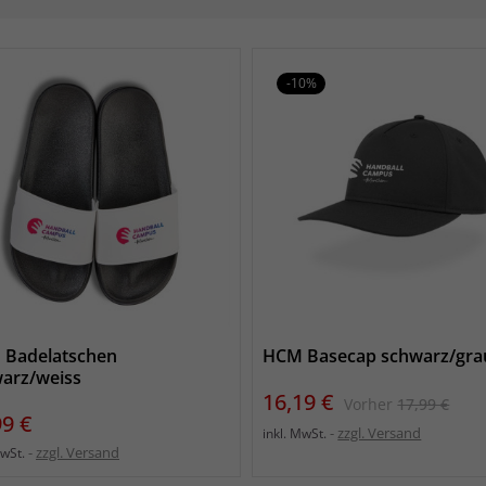
-10%
Badelatschen
HCM Basecap schwarz/gra
arz/weiss
Preis
Verkaufs
16,19 €
Vorher
17,99 €
s
99 €
zzgl. Versand
inkl. MwSt.
zzgl. Versand
MwSt.