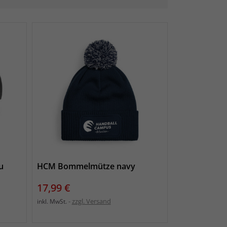
u
HCM Bommelmütze navy
preis
Preis
17,99 €
zzgl. Versand
inkl. MwSt.