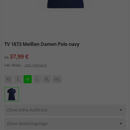
TV 1873 Meißen Damen Polo navy
Preis
37,99 €
Ab
zzgl. Versand
inkl. MwSt.
XS
S
M
L
XL
XXL