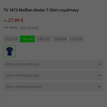
TV 1873 Meißen Kinder T-Shirt royal/navy
Preis
27,99 €
Ab
zzgl. Versand
inkl. MwSt.
122/128
134/140
146/152
158/164
110/116