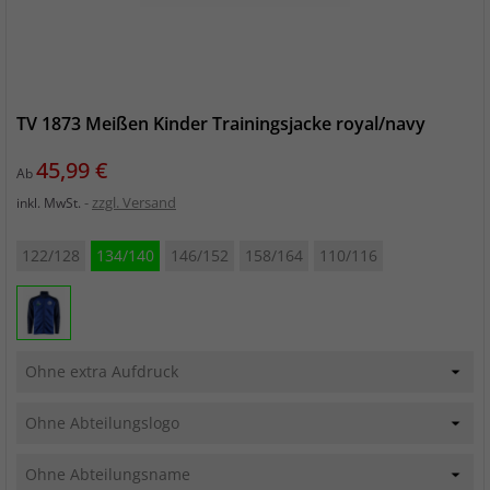
TV 1873 Meißen Kinder Trainingsjacke royal/navy
Preis
45,99 €
Ab
zzgl. Versand
inkl. MwSt.
122/128
134/140
146/152
158/164
110/116