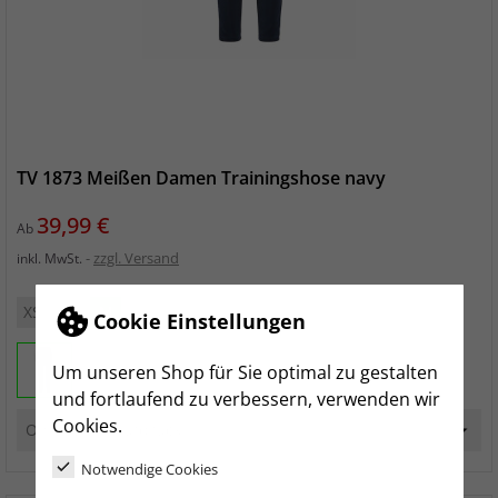
TV 1873 Meißen Damen Trainingshose navy
Preis
39,99 €
Ab
zzgl. Versand
inkl. MwSt.
XS
S
M
L
XL
XXL
Cookie Einstellungen
Um unseren Shop für Sie optimal zu gestalten
und fortlaufend zu verbessern, verwenden wir
Cookies.
Notwendige Cookies