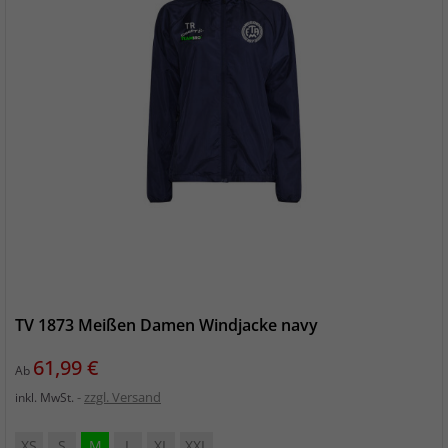
TV 1873 Meißen Damen Windjacke navy
Preis
61,99 €
Ab
zzgl. Versand
inkl. MwSt.
XS
S
M
L
XL
XXL