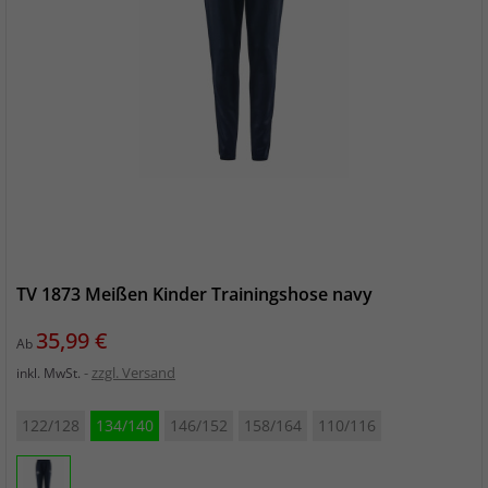
TV 1873 Meißen Kinder Trainingshose navy
Preis
35,99 €
Ab
zzgl. Versand
inkl. MwSt.
122/128
134/140
146/152
158/164
110/116