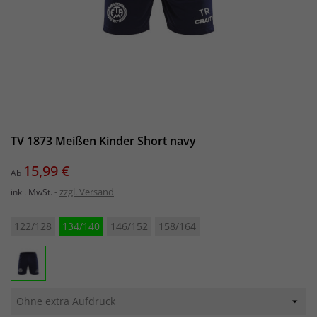
TV 1873 Meißen Kinder Short navy
Preis
15,99 €
Ab
zzgl. Versand
inkl. MwSt.
122/128
134/140
146/152
158/164