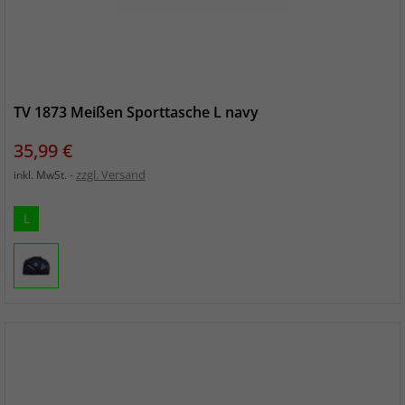
TV 1873 Meißen Sporttasche L navy
Preis
35,99 €
zzgl. Versand
inkl. MwSt.
L