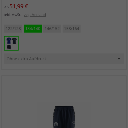
Preis
51,99 €
Ab
zzgl. Versand
inkl. MwSt.
122/128
134/140
146/152
158/164