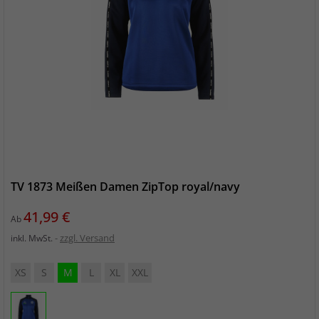
TV 1873 Meißen Damen ZipTop royal/navy
Preis
41,99 €
Ab
zzgl. Versand
inkl. MwSt.
XS
S
M
L
XL
XXL