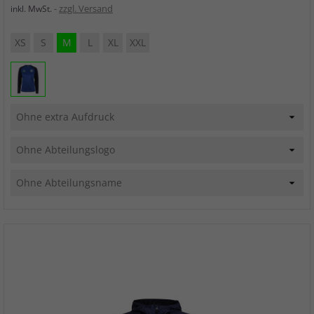
zzgl. Versand
inkl. MwSt.
XS
S
M
L
XL
XXL