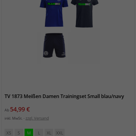
TV 1873 Meißen Damen Trainingset Small blau/navy
Preis
54,99 €
Ab
zzgl. Versand
inkl. MwSt.
XS
S
M
L
XL
XXL