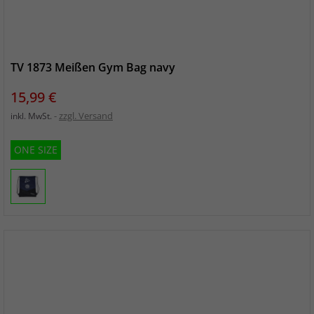
TV 1873 Meißen Gym Bag navy
Preis
15,99 €
zzgl. Versand
inkl. MwSt.
ONE SIZE