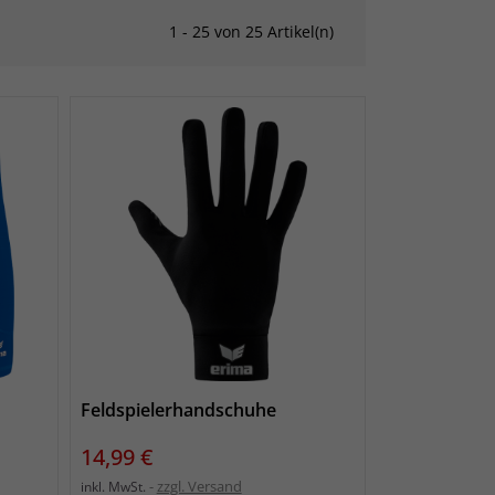
1 - 25 von 25 Artikel(n)
Feldspielerhandschuhe
Preis
14,99 €
zzgl. Versand
inkl. MwSt.