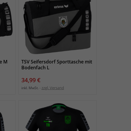
he M
TSV Seifersdorf Sporttasche mit
Bodenfach L
Preis
34,99 €
zzgl. Versand
inkl. MwSt.