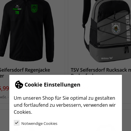
Seifersdorf Regenjacke
TSV Seifersdorf Rucksack m
er
Bodenfach
Cookie Einstellungen
eis
Preis
5,99 €
27,99 €
zzgl. Versand
inkl. MwSt.
zzgl. Versand
MwSt.
Um unseren Shop für Sie optimal zu gestalten
und fortlaufend zu verbessern, verwenden wir
Cookies.
Notwendige Cookies