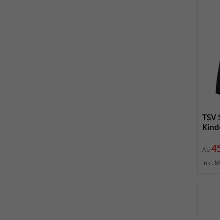
TSV 
Kind
Pr
4
Ab
inkl. 