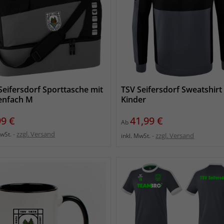
Seifersdorf Sporttasche mit
TSV Seifersdorf Sweatshirt
enfach M
Kinder
s
Preis
99 €
41,99 €
Ab
zzgl. Versand
MwSt.
zzgl. Versand
inkl. MwSt.