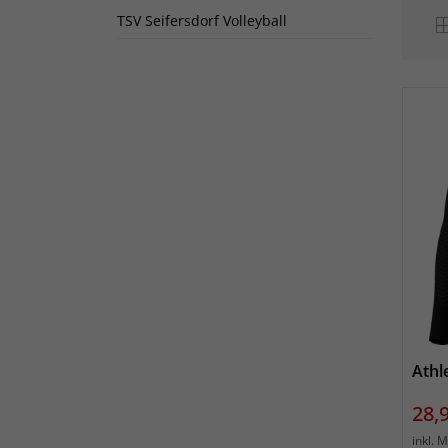
TSV Seifersdorf Volleyball
Athl
Prei
28,
inkl. 