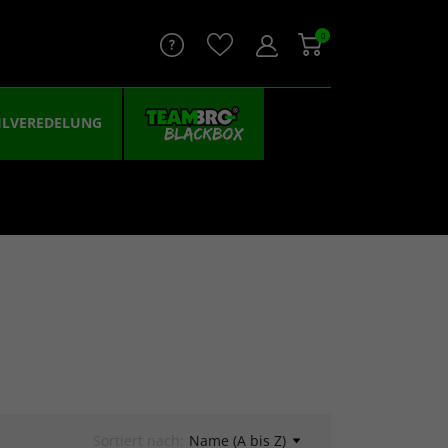
0
ILVEREDELUNG
Sortiert nach:
Name (A bis Z)