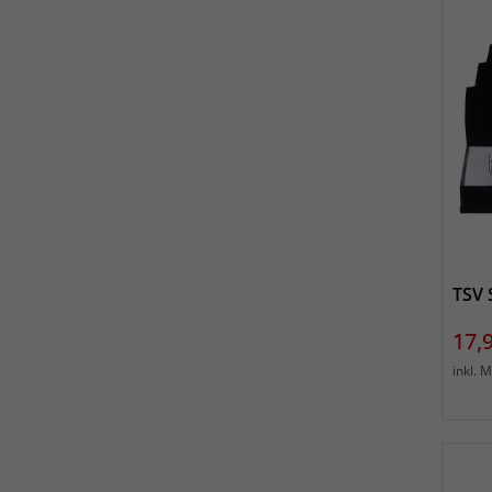
TSV 
Prei
17,
inkl. 