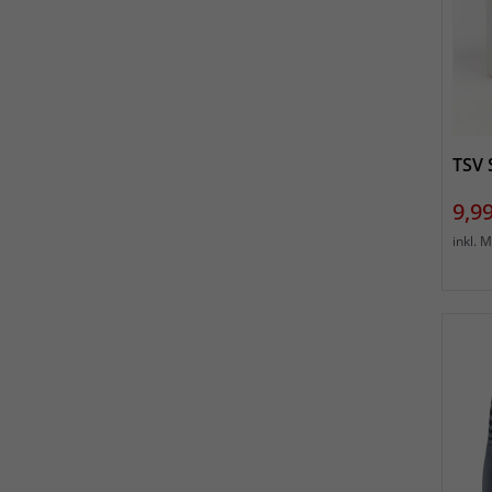
TSV 
Prei
9,99
inkl. 