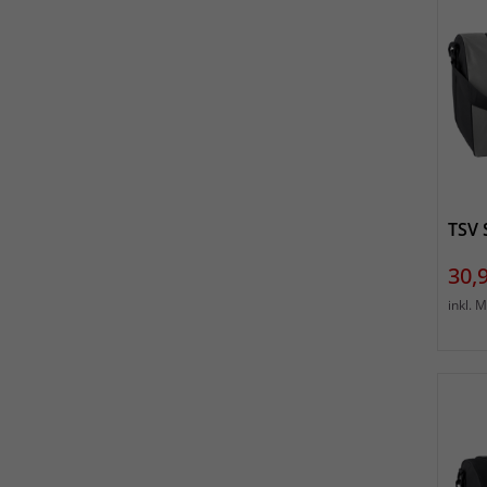
TSV 
Prei
30,
inkl. 