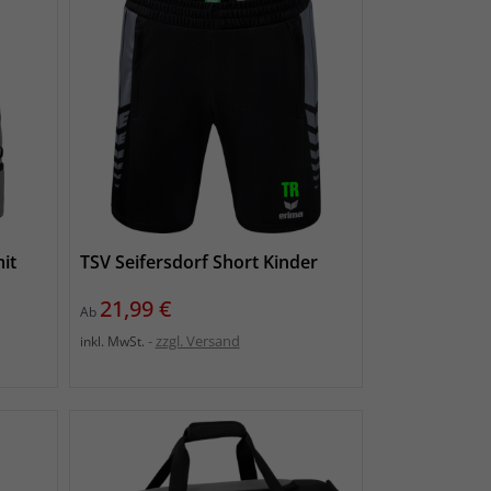
it
TSV Seifersdorf Short Kinder
Preis
21,99 €
Ab
zzgl. Versand
inkl. MwSt.