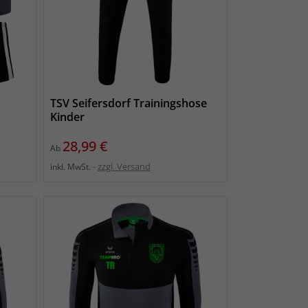
t
TSV Seifersdorf Trainingshose
Kinder
Preis
28,99 €
Ab
zzgl. Versand
inkl. MwSt.