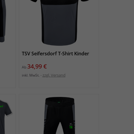
TSV Seifersdorf T-Shirt Kinder
Preis
34,99 €
Ab
zzgl. Versand
inkl. MwSt.