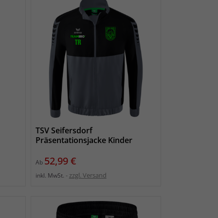
TSV Seifersdorf
Präsentationsjacke Kinder
Preis
52,99 €
Ab
zzgl. Versand
inkl. MwSt.