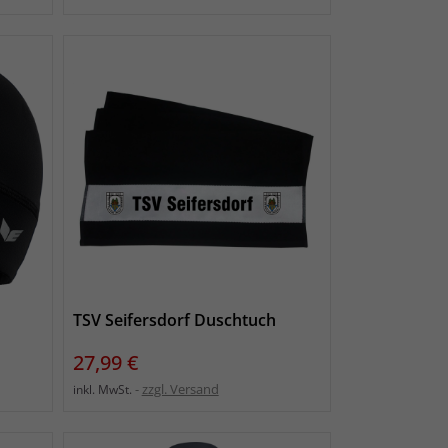
TSV Seifersdorf Duschtuch
Preis
27,99 €
zzgl. Versand
inkl. MwSt.