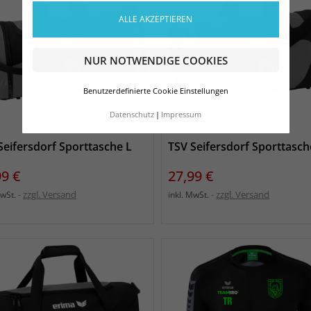
ALLE AKZEPTIEREN
NUR NOTWENDIGE COOKIES
Benutzerdefinierte Cookie Einstellungen
Datenschutz
Impressum
Seifersdorf Sporttasche L
TSV Seifersdorf Sporttasc
s
Preis
99 €
27,99 €
zzgl. Versand
zzgl. Versand
MwSt.
inkl. MwSt.