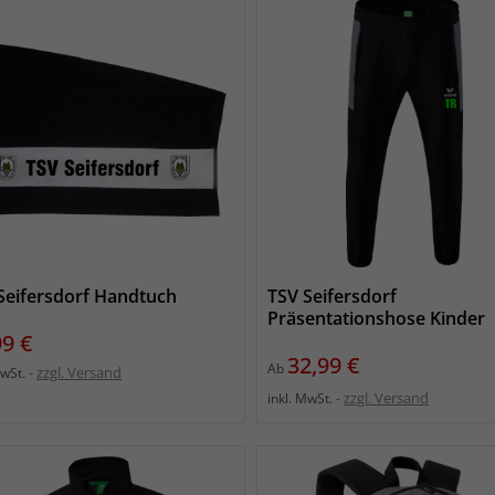
Seifersdorf Handtuch
TSV Seifersdorf
Präsentationshose Kinder
s
99 €
Preis
32,99 €
Ab
zzgl. Versand
MwSt.
zzgl. Versand
inkl. MwSt.