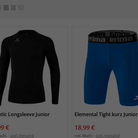
etic Longsleeve Junior
Elemental Tight kurz Junior
s
Preis
99 €
18,99 €
zzgl. Versand
zzgl. Versand
MwSt.
inkl. MwSt.