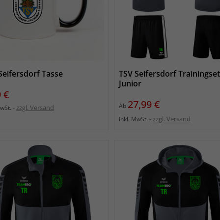
Seifersdorf Tasse
TSV Seifersdorf Trainingse
Junior
s
 €
Preis
27,99 €
Ab
zzgl. Versand
MwSt.
zzgl. Versand
inkl. MwSt.