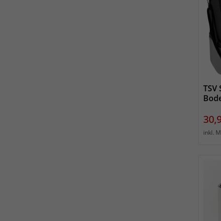
TSV 
Bod
Prei
30,
inkl. 