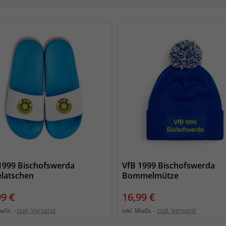
1999 Bischofswerda
VfB 1999 Bischofswerda
latschen
Bommelmütze
s
Preis
99 €
16,99 €
zzgl. Versand
zzgl. Versand
MwSt.
inkl. MwSt.