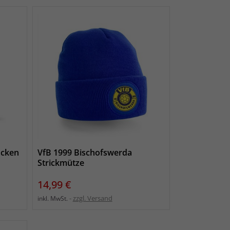
ocken
VfB 1999 Bischofswerda
Strickmütze
Preis
14,99 €
zzgl. Versand
inkl. MwSt.