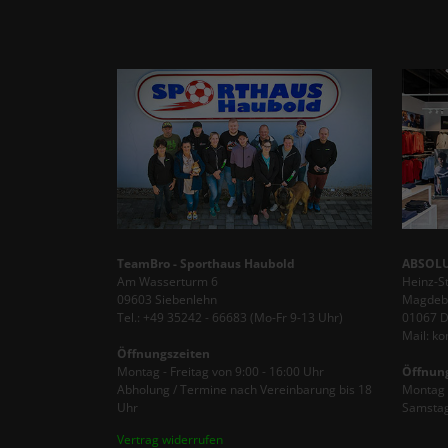
TeamBro - Sporthaus Haubold
ABSOLU
Am Wasserturm 6
Heinz-S
09603 Siebenlehn
Magdebu
Tel.: +49 35242 - 66683 (Mo-Fr 9-13 Uhr)
01067 
Mail: k
Öffnungszeiten
Montag - Freitag von 9:00 - 16:00 Uhr
Öffnun
Abholung / Termine nach Vereinbarung bis 18
Montag -
Uhr
Samstag
Vertrag widerrufen