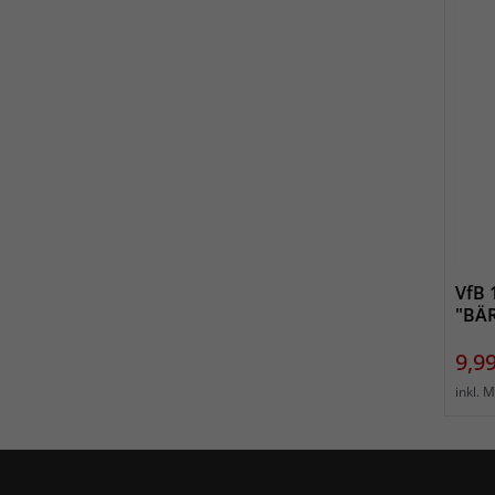
VfB 
"BÄ
Prei
9,99
inkl. 