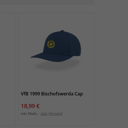
VfB 1999 Bischofswerda Cap
Preis
18,99 €
zzgl. Versand
inkl. MwSt.