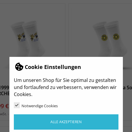
Cookie Einstellungen
Um unseren Shop für Sie optimal zu gestalten
und fortlaufend zu verbessern, verwenden wir
1999 Bischofswerda Socken
VfB 1999 Bischofswerda S
RCHEN"
"LOGO"
Cookies.
s
Preis
99 €
14,99 €
Notwendige Cookies
zzgl. Versand
zzgl. Versand
MwSt.
inkl. MwSt.
ALLE AKZEPTIEREN