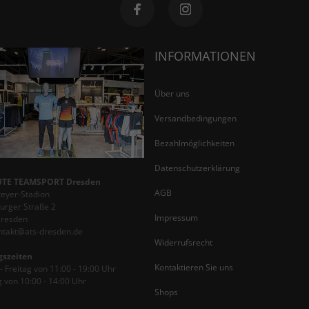
INFORMATIONEN
Über uns
Versandbedingungen
Bezahlmöglichkeiten
Datenschutzerklärung
TE TEAMSPORT Dresden
AGB
teyer-Stadion
rger Straße 2
Impressum
Dresden
ontakt@ats-dresden.de
Widerrufsrecht
gszeiten
Kontaktieren Sie uns
 Freitag von 11:00 - 19:00 Uhr
 von 10:00 - 14:00 Uhr
Shops