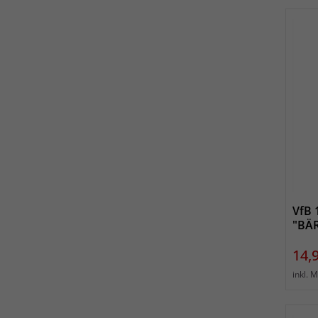
VfB 
"BÄ
Prei
14,
inkl. 