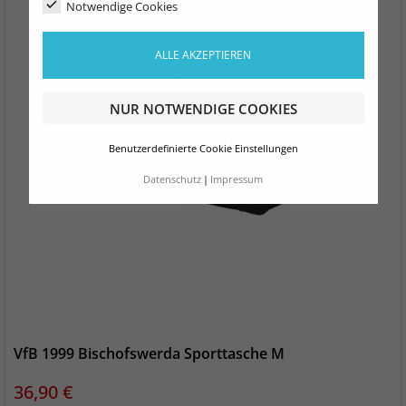
Notwendige Cookies
ALLE AKZEPTIEREN
NUR NOTWENDIGE COOKIES
Benutzerdefinierte Cookie Einstellungen
Datenschutz
Impressum
VfB 1999 Bischofswerda Sporttasche M
Preis
36,90 €