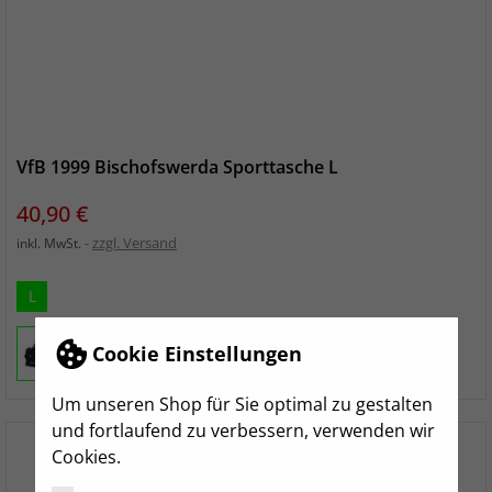
VfB 1999 Bischofswerda Sporttasche L
Preis
40,90 €
zzgl. Versand
inkl. MwSt.
L
Cookie Einstellungen
Um unseren Shop für Sie optimal zu gestalten
und fortlaufend zu verbessern, verwenden wir
Cookies.