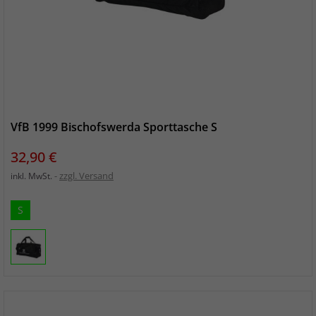
VfB 1999 Bischofswerda Sporttasche S
Preis
32,90 €
zzgl. Versand
inkl. MwSt.
S