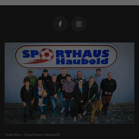
TeamBro - Sporthaus Haubold