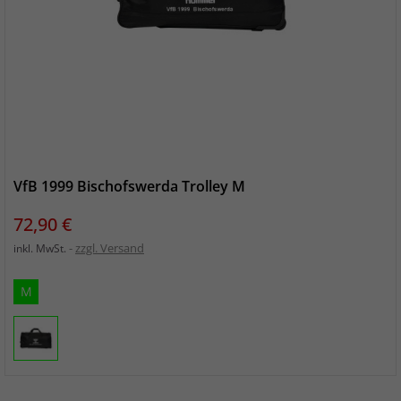
VfB 1999 Bischofswerda Trolley M
Preis
72,90 €
zzgl. Versand
inkl. MwSt.
M