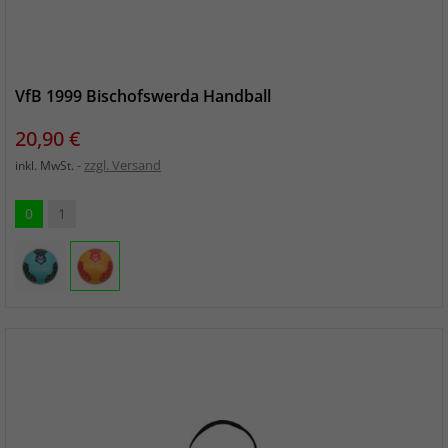
VfB 1999 Bischofswerda Handball
Preis
20,90 €
zzgl. Versand
inkl. MwSt.
0
1