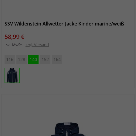
SSV Wildenstein Allwetter-Jacke Kinder marine/weiß
Preis
58,99 €
zzgl. Versand
inkl. MwSt.
116
128
140
152
164