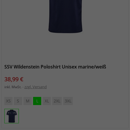
SSV Wildenstein Poloshirt Unisex marine/weiß
Preis
38,99 €
zzgl. Versand
inkl. MwSt.
XS
S
M
L
XL
2XL
3XL