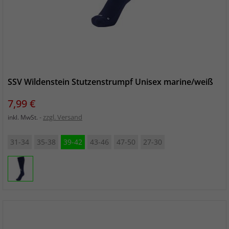
SSV Wildenstein Stutzenstrumpf Unisex marine/weiß
Preis
7,99 €
zzgl. Versand
inkl. MwSt.
31-34
35-38
39-42
43-46
47-50
27-30