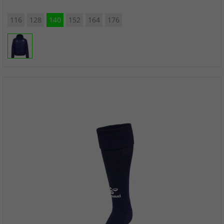
116
128
140
152
164
176