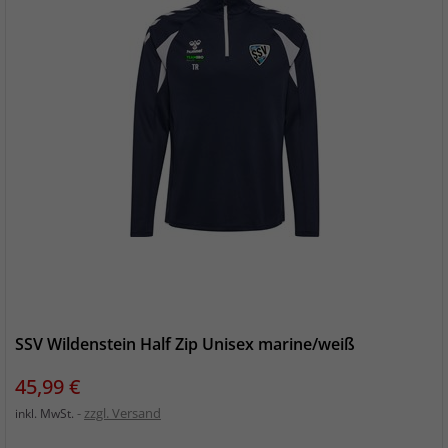
SSV Wildenstein Half Zip Unisex marine/weiß
Preis
45,99 €
zzgl. Versand
inkl. MwSt.