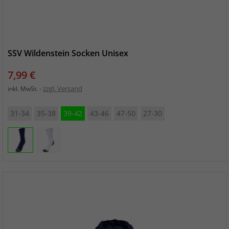
SSV Wildenstein Socken Unisex
Preis
7,99 €
zzgl. Versand
inkl. MwSt.
31-34
35-38
39-42
43-46
47-50
27-30