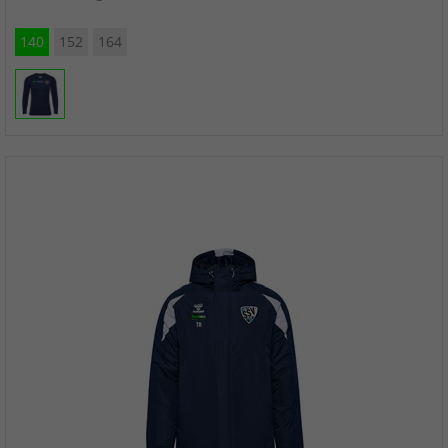
140
152
164