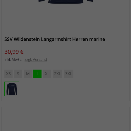
SSV Wildenstein Langarmshirt Herren marine
Preis
30,99 €
zzgl. Versand
inkl. MwSt.
XS
S
M
L
XL
2XL
3XL