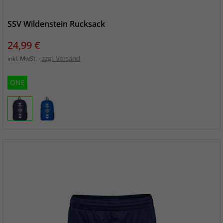
SSV Wildenstein Rucksack
Preis
24,99 €
zzgl. Versand
inkl. MwSt.
ONE