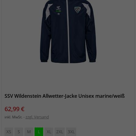
SSV Wildenstein Allwetter-Jacke Unisex marine/weiß
Preis
62,99 €
zzgl. Versand
inkl. MwSt.
XS
S
M
L
XL
2XL
3XL