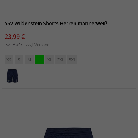
SSV Wildenstein Shorts Herren marine/weiß
Preis
23,99 €
zzgl. Versand
inkl. MwSt.
XS
S
M
L
XL
2XL
3XL