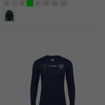
XS
S
M
L
XL
2XL
3XL
4XL