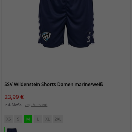
SSV Wildenstein Shorts Damen marine/weiß
Preis
23,99 €
zzgl. Versand
inkl. MwSt.
XS
S
M
L
XL
2XL