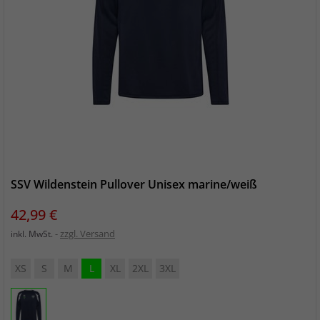
SSV Wildenstein Pullover Unisex marine/weiß
Preis
42,99 €
zzgl. Versand
inkl. MwSt.
XS
S
M
L
XL
2XL
3XL