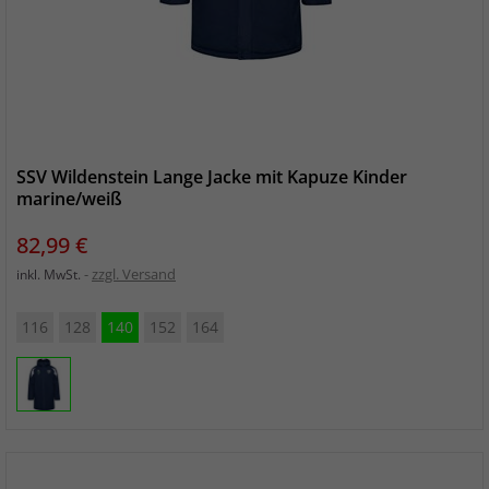
SSV Wildenstein Lange Jacke mit Kapuze Kinder
marine/weiß
Preis
82,99 €
zzgl. Versand
inkl. MwSt.
116
128
140
152
164