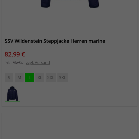
SSV Wildenstein Steppjacke Herren marine
Preis
82,99 €
zzgl. Versand
inkl. MwSt.
S
M
L
XL
2XL
3XL