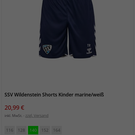
SSV Wildenstein Shorts Kinder marine/weiß
Preis
20,99 €
zzgl. Versand
inkl. MwSt.
116
128
140
152
164