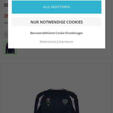
SSV Wildenstein Pullover Kinder marine/weiß
ALLE AKZEPTIEREN
Preis
38,99 €
NUR NOTWENDIGE COOKIES
zzgl. Versand
inkl. MwSt.
Benutzerdefinierte Cookie Einstellungen
116
128
140
152
164
Datenschutz
Impressum