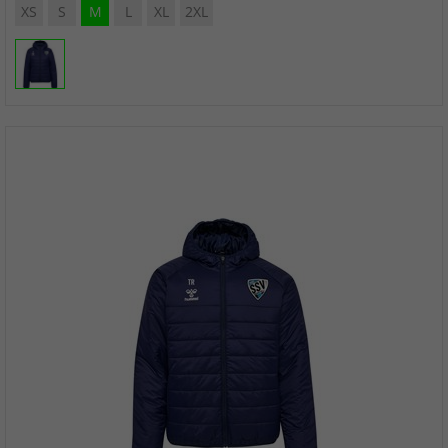
XS
S
M
L
XL
2XL