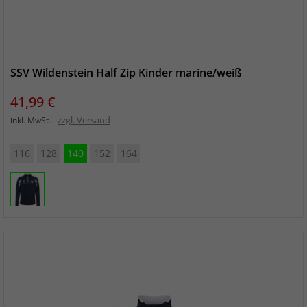
SSV Wildenstein Half Zip Kinder marine/weiß
Preis
41,99 €
zzgl. Versand
inkl. MwSt.
116
128
140
152
164