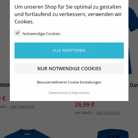
Um unseren Shop für Sie optimal zu gestalten
und fortlaufend zu verbessern, verwenden wir
Cookies.
Notwendige Cookies
ALLE AKZEPTIEREN
NUR NOTWENDIGE COOKIES
Benutzerdefinierte Cookie Einstellungen
Wildenstein Socken Unisex
SSV Wildenstein T-Shirt D
blau
Datenschutz
Impressum
s
 €
Preis
26,99 €
zzgl. Versand
MwSt.
zzgl. Versand
inkl. MwSt.