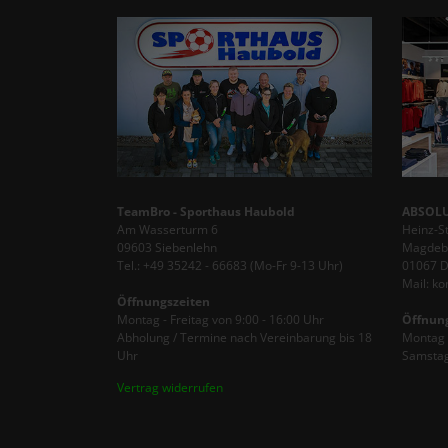
TeamBro - Sporthaus Haubold
ABSOLU
Am Wasserturm 6
Heinz-S
09603 Siebenlehn
Magdebu
Tel.: +49 35242 - 66683 (Mo-Fr 9-13 Uhr)
01067 
Mail: k
Öffnungszeiten
Montag - Freitag von 9:00 - 16:00 Uhr
Öffnun
Abholung / Termine nach Vereinbarung bis 18
Montag -
Uhr
Samstag
Vertrag widerrufen