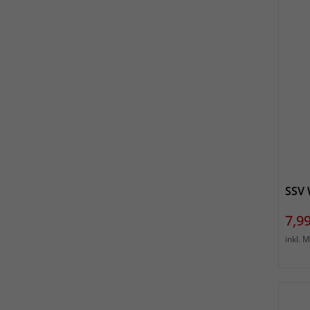
SSV 
Prei
7,99
inkl. 