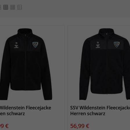
Wildenstein Fleecejacke
SSV Wildenstein Fleecejack
en schwarz
Herren schwarz
s
Preis
99 €
56,99 €