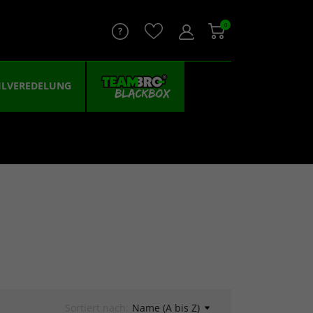
0
ILVEREDELUNG
Sortiert nach:
Name (A bis Z)