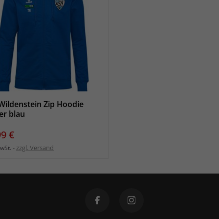
Wildenstein Zip Hoodie
er blau
s
99 €
zzgl. Versand
MwSt.