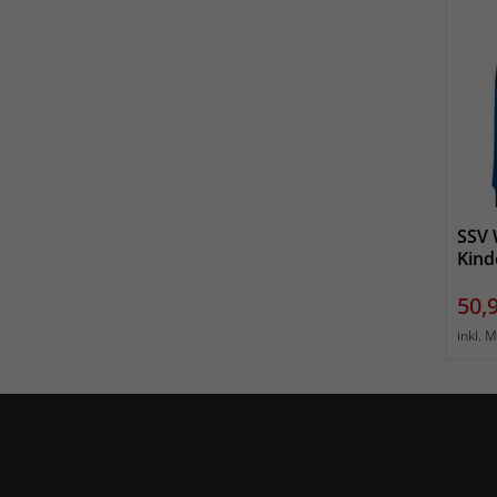
SSV 
Kind
Prei
50,
inkl. 