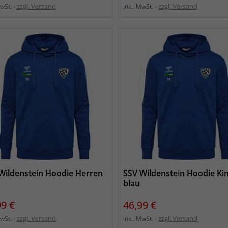
zzgl. Versand
zzgl. Versand
MwSt.
inkl. MwSt.
Wildenstein Hoodie Herren
SSV Wildenstein Hoodie Ki
blau
s
Preis
99 €
46,99 €
zzgl. Versand
zzgl. Versand
MwSt.
inkl. MwSt.