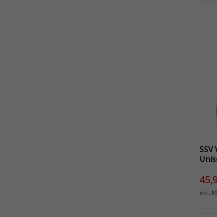
SSV 
Unis
Prei
45,
inkl. 