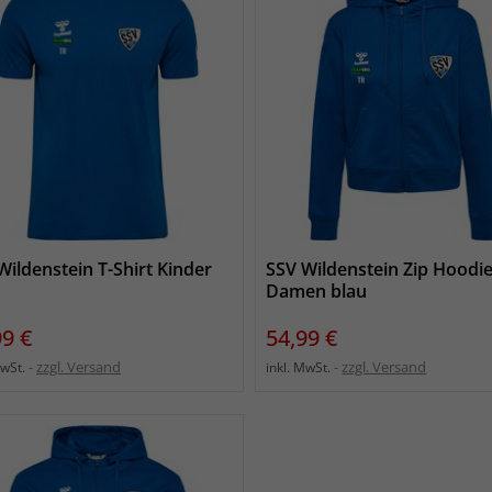
Wildenstein T-Shirt Kinder
SSV Wildenstein Zip Hoodi
Damen blau
s
Preis
99 €
54,99 €
zzgl. Versand
zzgl. Versand
MwSt.
inkl. MwSt.