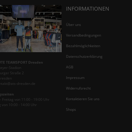
INFORMATIONEN
Über uns
Versandbedingungen
Bezahlmöglichkeiten
Datenschutzerklärung
TE TEAMSPORT Dresden
AGB
teyer-Stadion
rger Straße 2
Impressum
Dresden
ontakt@ats-dresden.de
Widerrufsrecht
gszeiten
Kontaktieren Sie uns
 Freitag von 11:00 - 19:00 Uhr
 von 10:00 - 14:00 Uhr
Shops