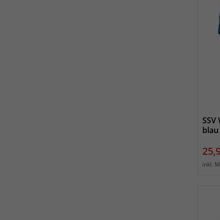
SSV 
blau
Prei
25,
inkl. 