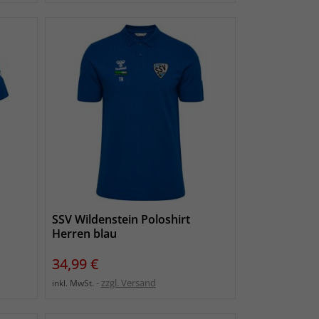
SSV Wildenstein Poloshirt
Herren blau
Preis
34,99 €
zzgl. Versand
inkl. MwSt.