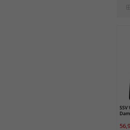
SSV 
Dam
Prei
56,