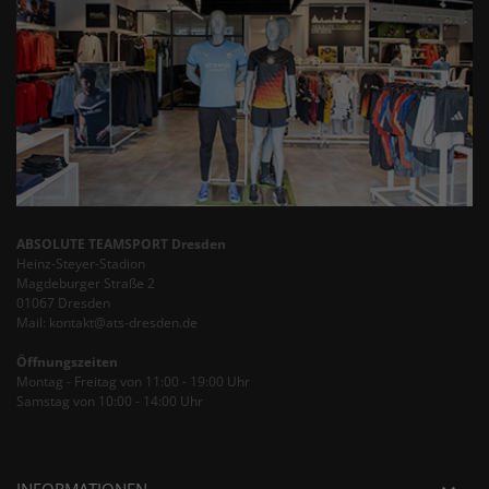
ABSOLUTE TEAMSPORT Dresden
Heinz-Steyer-Stadion
Magdeburger Straße 2
01067 Dresden
Mail: kontakt@ats-dresden.de
Öffnungszeiten
Montag - Freitag von 11:00 - 19:00 Uhr
Samstag von 10:00 - 14:00 Uhr
INFORMATIONEN