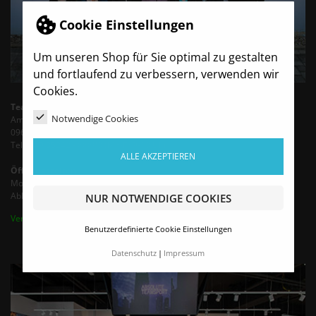
Cookie Einstellungen
Um unseren Shop für Sie optimal zu gestalten
und fortlaufend zu verbessern, verwenden wir
Cookies.
TeamBro - Sporthaus Haubold
Notwendige Cookies
Am Wasserturm 6
09603 Siebenlehn
Tel.: +49 35242 - 66683 (Mo-Fr 9-13 Uhr)
ALLE AKZEPTIEREN
Öffnungszeiten
Montag - Freitag von 9:00 - 16:00 Uhr
Abholung / Termine nach Vereinbarung bis 18 Uhr
NUR NOTWENDIGE COOKIES
Vertrag widerrufen
Benutzerdefinierte Cookie Einstellungen
Datenschutz
Impressum