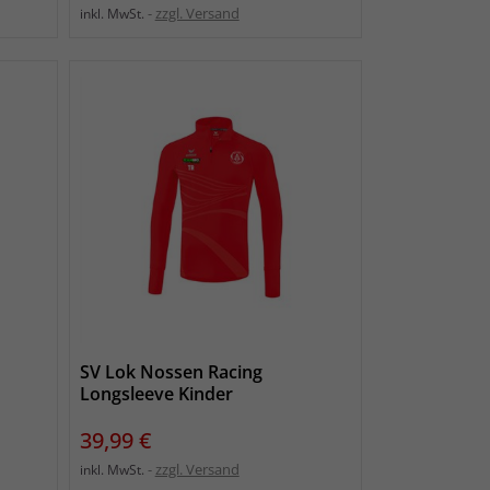
zzgl. Versand
inkl. MwSt.
SV Lok Nossen Racing
Longsleeve Kinder
Preis
39,99 €
zzgl. Versand
inkl. MwSt.