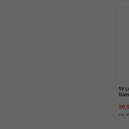
SV L
Dam
Prei
39,
inkl. 