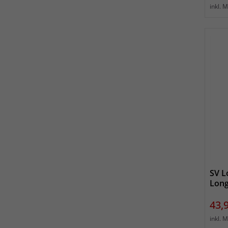
inkl. 
SV L
Lon
Prei
43,
inkl. 