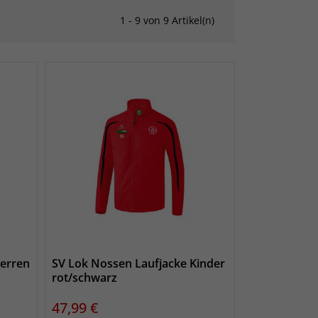
1 - 9 von 9 Artikel(n)
Herren
SV Lok Nossen Laufjacke Kinder
rot/schwarz
Preis
47,99 €