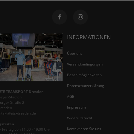
INFORMATIONEN
Über uns
Versandbedingungen
Bezahlmöglichkeiten
Datenschutzerklärung
TE TEAMSPORT Dresden
AGB
teyer-Stadion
rger Straße 2
Impressum
Dresden
ontakt@ats-dresden.de
Widerrufsrecht
gszeiten
Kontaktieren Sie uns
 Freitag von 11:00 - 19:00 Uhr