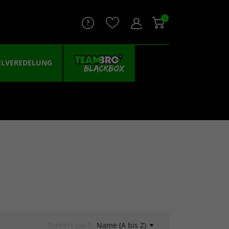
0
ILVEREDELUNG
Sortiert nach:
Name (A bis Z)