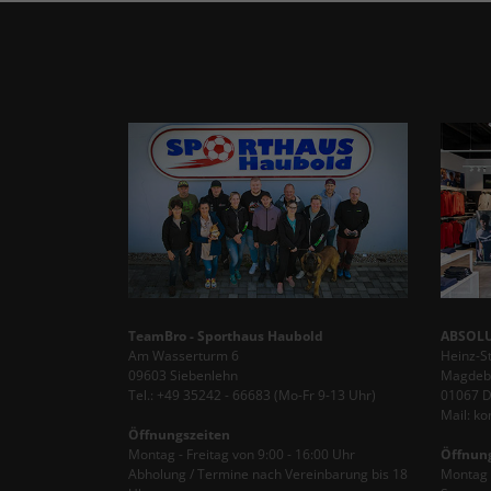
TeamBro - Sporthaus Haubold
ABSOLU
Am Wasserturm 6
Heinz-S
09603 Siebenlehn
Magdebu
Tel.: +49 35242 - 66683 (Mo-Fr 9-13 Uhr)
01067 
Mail: k
Öffnungszeiten
Montag - Freitag von 9:00 - 16:00 Uhr
Öffnun
Abholung / Termine nach Vereinbarung bis 18
Montag -