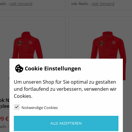
zzgl. Versand
zzgl. Versand
MwSt.
inkl. MwSt.
Cookie Einstellungen
Um unseren Shop für Sie optimal zu gestalten
und fortlaufend zu verbessern, verwenden wir
Cookies.
ok Nossen Racing
SV Lok Nossen Racing
gsleeve Damen
Longsleeve Herren
Notwendige Cookies
s
Preis
99 €
43,99 €
ALLE AKZEPTIEREN
zzgl. Versand
zzgl. Versand
MwSt.
inkl. MwSt.