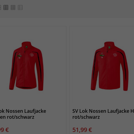
ok Nossen Laufjacke
SV Lok Nossen Laufjacke 
n rot/schwarz
rot/schwarz
s
Preis
99 €
51,99 €