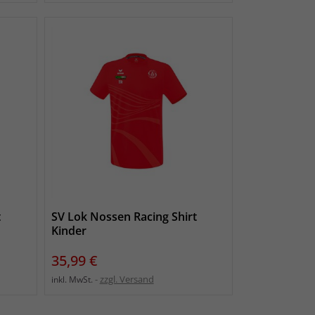
t
SV Lok Nossen Racing Shirt
Kinder
Preis
35,99 €
zzgl. Versand
inkl. MwSt.