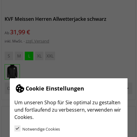
KVF Meissen Herren Allwetterjacke schwarz
Preis
31,99 €
Ab
zzgl. Versand
inkl. MwSt.
S
M
L
XL
XXL
Cookie Einstellungen
Um unseren Shop für Sie optimal zu gestalten
und fortlaufend zu verbessern, verwenden wir
Cookies.
Notwendige Cookies