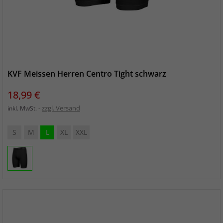
KVF Meissen Herren Centro Tight schwarz
Preis
18,99 €
zzgl. Versand
inkl. MwSt.
S
M
L
XL
XXL