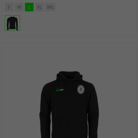
S
M
L
XL
XXL