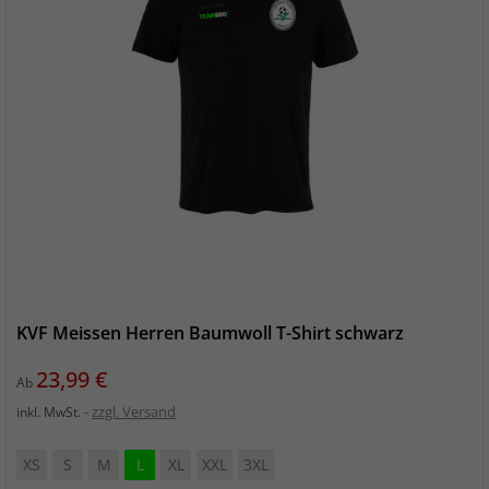
KVF Meissen Herren Baumwoll T-Shirt schwarz
Preis
23,99 €
Ab
zzgl. Versand
inkl. MwSt.
XS
S
M
L
XL
XXL
3XL