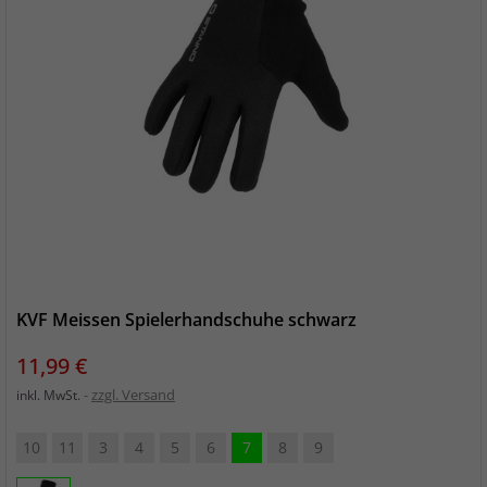
KVF Meissen Spielerhandschuhe schwarz
Preis
11,99 €
zzgl. Versand
inkl. MwSt.
10
11
3
4
5
6
7
8
9