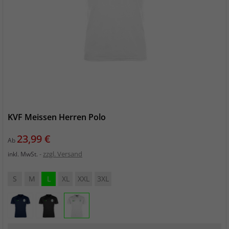
KVF Meissen Herren Polo
Preis
23,99 €
Ab
zzgl. Versand
inkl. MwSt.
S
M
L
XL
XXL
3XL