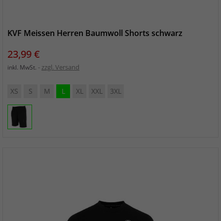
KVF Meissen Herren Baumwoll Shorts schwarz
Preis
23,99 €
zzgl. Versand
inkl. MwSt.
XS
S
M
L
XL
XXL
3XL