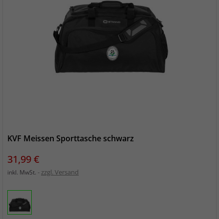
KVF Meissen Sporttasche schwarz
Preis
31,99 €
zzgl. Versand
inkl. MwSt.