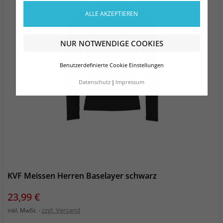
ALLE AKZEPTIEREN
NUR NOTWENDIGE COOKIES
Benutzerdefinierte Cookie Einstellungen
Datenschutz
Impressum
KVF Meissen Herren Baselayer schwarz
Preis
23,99 €
zzgl. Versand
inkl. MwSt.