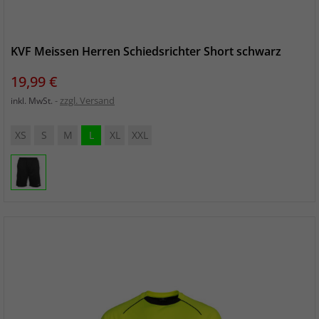
KVF Meissen Herren Schiedsrichter Short schwarz
Preis
19,99 €
zzgl. Versand
inkl. MwSt.
XS
S
M
L
XL
XXL