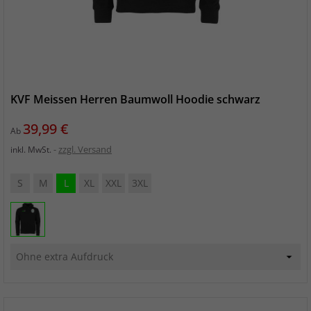
KVF Meissen Herren Baumwoll Hoodie schwarz
Preis
39,99 €
Ab
zzgl. Versand
inkl. MwSt.
S
M
L
XL
XXL
3XL