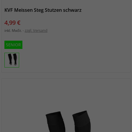
KVF Meissen Steg Stutzen schwarz
Preis
4,99 €
zzgl. Versand
inkl. MwSt.
SENIOR