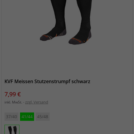
KVF Meissen Stutzenstrumpf schwarz
Preis
7,99 €
zzgl. Versand
inkl. MwSt.
37/40
41/44
45/48