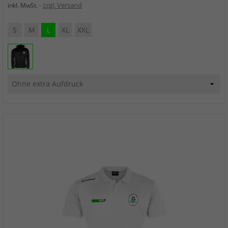
zzgl. Versand
inkl. MwSt.
S
M
L
XL
XXL