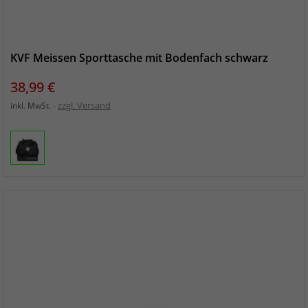
KVF Meissen Sporttasche mit Bodenfach schwarz
Preis
38,99 €
zzgl. Versand
inkl. MwSt.