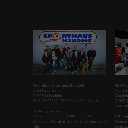
TeamBro - Sporthaus Haubold
ABSOLU
Am Wasserturm 6
Heinz-S
09603 Siebenlehn
Magdebu
Tel.: +49 35242 - 66683 (Mo-Fr 9-13 Uhr)
01067 
Mail: k
Öffnungszeiten
Montag - Freitag von 9:00 - 16:00 Uhr
Öffnun
Abholung / Termine nach Vereinbarung bis 18
Montag -
Uhr
Samstag