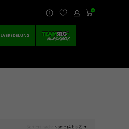
0
ILVEREDELUNG
Sortiert nach:
Name (A bis Z)