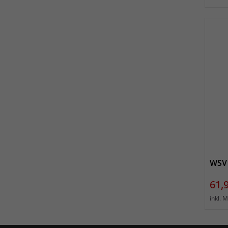
WSV 
Prei
61,
inkl. 