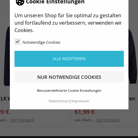
Cookie Einstellungen
Um unseren Shop für Sie optimal zu gestalten
und fortlaufend zu verbessern, verwenden wir
Cookies.
Notwendige Cookies
ALLE AKZEPTIEREN
NUR NOTWENDIGE COOKIES
Benutzerdefinierte Cookie Einstellungen
LK Windjacke Damen
WSV LK Windjacke Herren
Datenschutz
Impressum
s
Preis
99 €
61,99 €
zzgl. Versand
zzgl. Versand
MwSt.
inkl. MwSt.