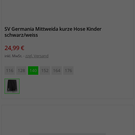
SV Germania Mittweida kurze Hose Kinder
schwarz/weiss
Preis
24,99 €
zzgl. Versand
inkl. MwSt.
116
128
140
152
164
176