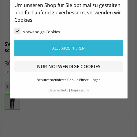
Um unseren Shop für Sie optimal zu gestalten
und fortlaufend zu verbessern, verwenden wir
Cookies.
Notwendige Cookies
SV Germania Mittweida Präsentationshose Kinder
ALLE AKZEPTIEREN
schwarz/weiss
Preis
36,99 €
NUR NOTWENDIGE COOKIES
zzgl. Versand
inkl. MwSt.
Benutzerdefinierte Cookie Einstellungen
116
128
140
152
164
176
Datenschutz
Impressum