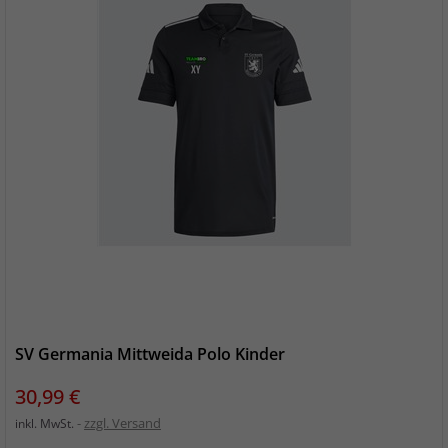
SV Germania Mittweida Polo Kinder
Preis
30,99 €
zzgl. Versand
inkl. MwSt.