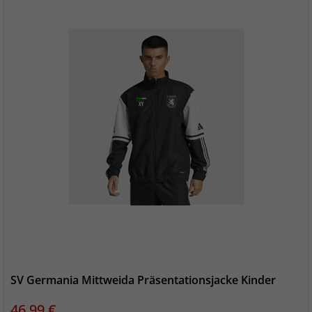
SV Germania Mittweida Präsentationsjacke Kinder
Preis
46,99 €