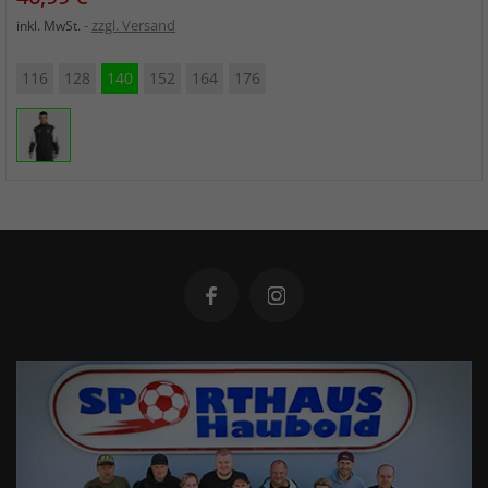
zzgl. Versand
inkl. MwSt.
116
128
140
152
164
176