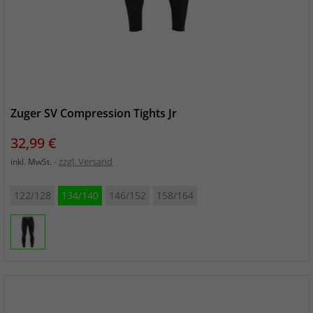
Zuger SV Compression Tights Jr
Preis
32,99 €
zzgl. Versand
inkl. MwSt.
122/128
134/140
146/152
158/164