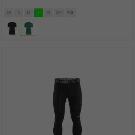
XS
S
M
L
XL
XXL
3XL