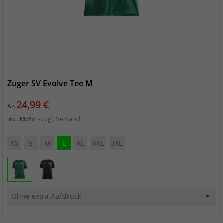
Zuger SV Evolve Tee M
Preis
24,99 €
Ab
zzgl. Versand
inkl. MwSt.
XS
S
M
L
XL
XXL
3XL