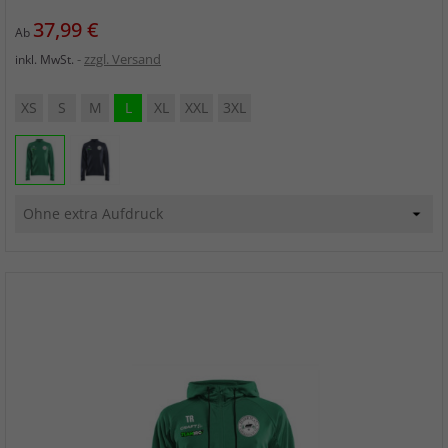
Preis
37,99 €
Ab
zzgl. Versand
inkl. MwSt.
XS
S
M
L
XL
XXL
3XL