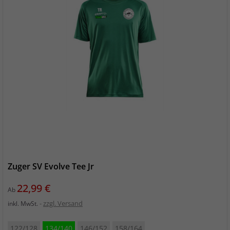
Zuger SV Evolve Tee Jr
Preis
22,99 €
Ab
zzgl. Versand
inkl. MwSt.
122/128
134/140
146/152
158/164