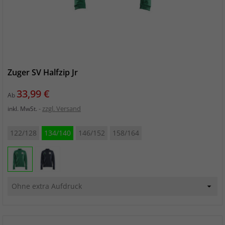
Zuger SV Halfzip Jr
Preis
33,99 €
Ab
zzgl. Versand
inkl. MwSt.
122/128
134/140
146/152
158/164