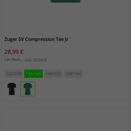
Zuger SV Compression Tee Jr
Preis
28,99 €
zzgl. Versand
inkl. MwSt.
122/128
134/140
146/152
158/164