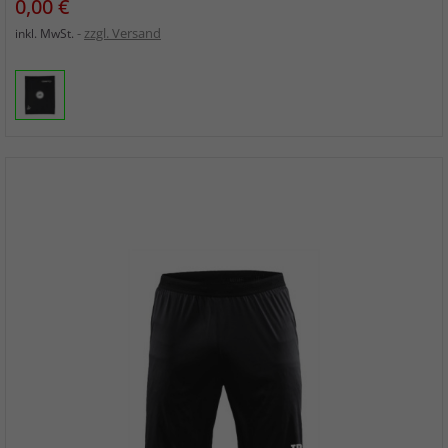
Preis
0,00 €
zzgl. Versand
inkl. MwSt.