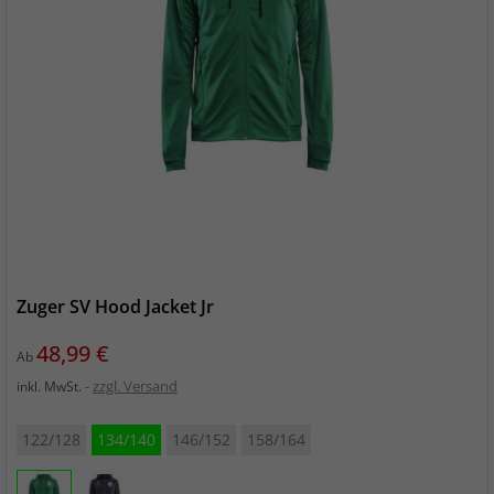
Zuger SV Hood Jacket Jr
Preis
48,99 €
Ab
zzgl. Versand
inkl. MwSt.
122/128
134/140
146/152
158/164