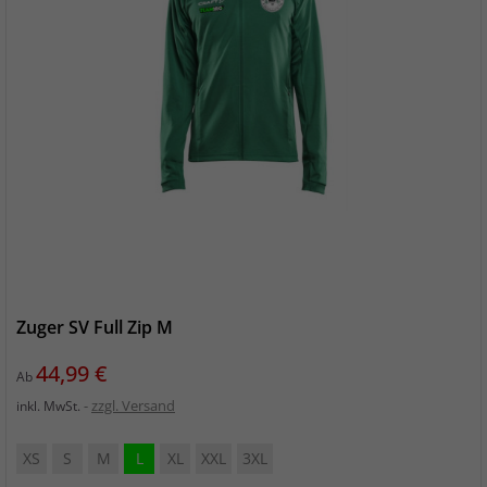
Zuger SV Full Zip M
Preis
44,99 €
Ab
zzgl. Versand
inkl. MwSt.
XS
S
M
L
XL
XXL
3XL