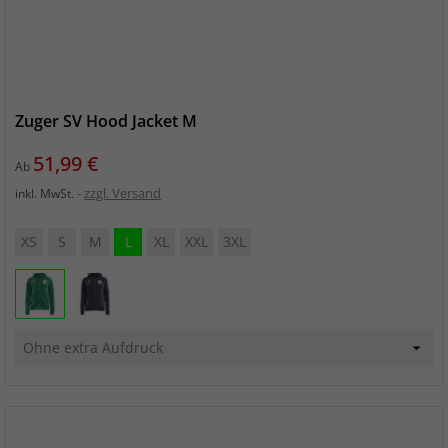
Zuger SV Hood Jacket M
Preis
51,99 €
Ab
zzgl. Versand
inkl. MwSt.
XS
S
M
L
XL
XXL
3XL