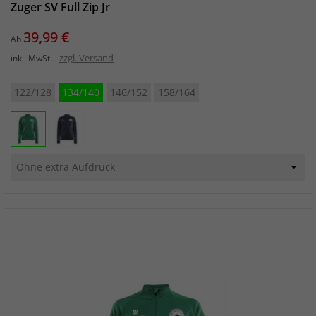
Zuger SV Full Zip Jr
Preis
39,99 €
Ab
zzgl. Versand
inkl. MwSt.
122/128
134/140
146/152
158/164