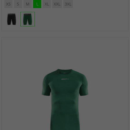
XS
S
M
L
XL
XXL
3XL