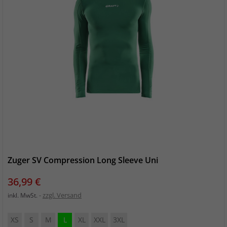
Zuger SV Compression Long Sleeve Uni
Preis
36,99 €
zzgl. Versand
inkl. MwSt.
XS
S
M
L
XL
XXL
3XL