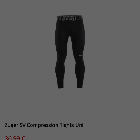
Zuger SV Compression Tights Uni
Preis
36,99 €