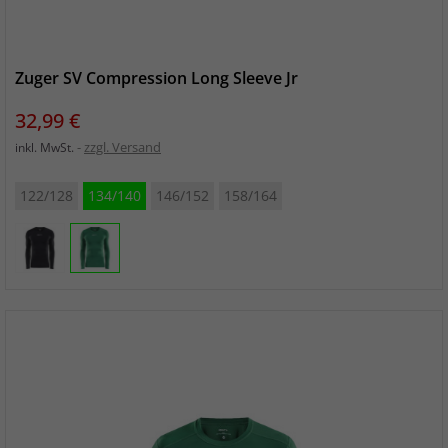
Zuger SV Compression Long Sleeve Jr
Preis
32,99 €
zzgl. Versand
inkl. MwSt.
122/128
134/140
146/152
158/164