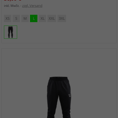
zzgl. Versand
inkl. MwSt.
XS
S
M
L
XL
XXL
3XL