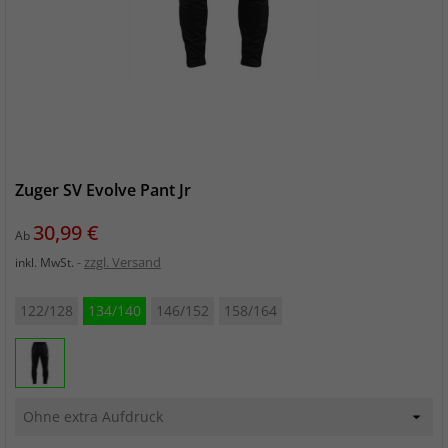
Zuger SV Evolve Pant Jr
Preis
30,99 €
Ab
zzgl. Versand
inkl. MwSt.
122/128
134/140
146/152
158/164