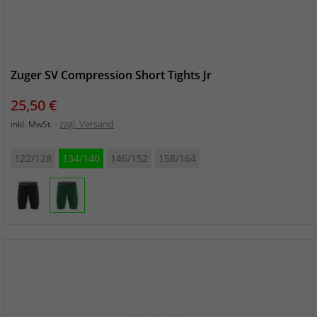
Zuger SV Compression Short Tights Jr
Preis
25,50 €
zzgl. Versand
inkl. MwSt.
122/128
134/140
146/152
158/164