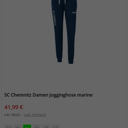
SC Chemnitz Damen Jogginghose marine
Preis
41,99 €
zzgl. Versand
inkl. MwSt.