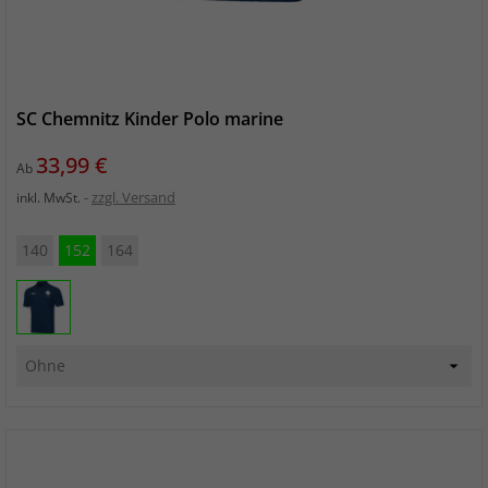
SC Chemnitz Kinder Polo marine
Preis
33,99 €
Ab
zzgl. Versand
inkl. MwSt.
140
152
164