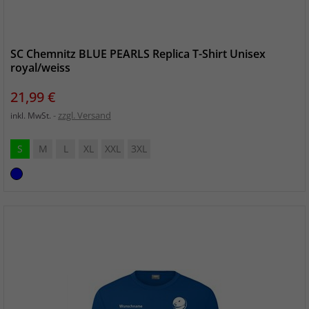
SC Chemnitz BLUE PEARLS Replica T-Shirt Unisex
royal/weiss
Preis
21,99 €
zzgl. Versand
inkl. MwSt.
S
M
L
XL
XXL
3XL
royal