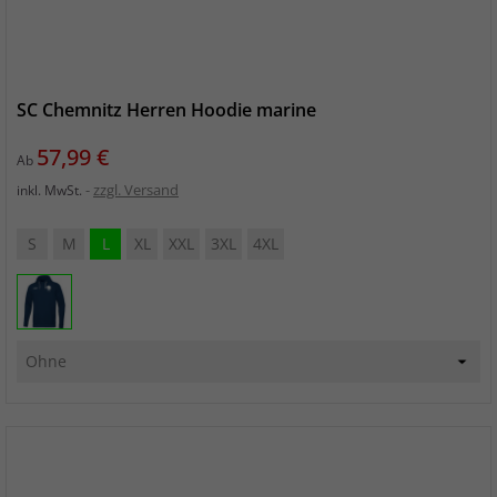
SC Chemnitz Herren Hoodie marine
Preis
57,99 €
Ab
zzgl. Versand
inkl. MwSt.
S
M
L
XL
XXL
3XL
4XL