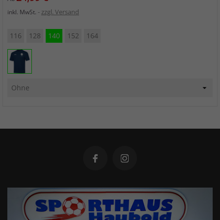
zzgl. Versand
inkl. MwSt.
116
128
140
152
164