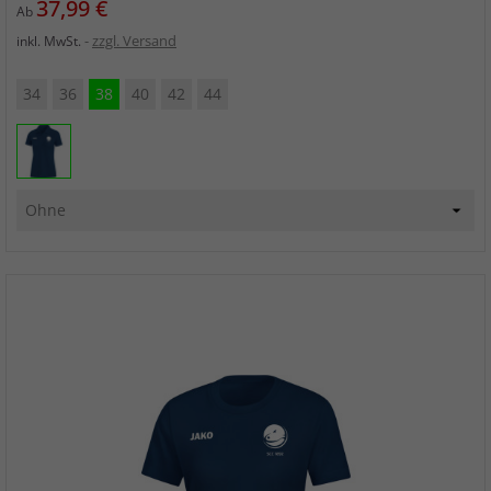
Preis
37,99 €
Ab
zzgl. Versand
inkl. MwSt.
34
36
38
40
42
44