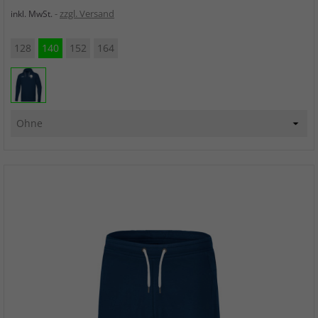
zzgl. Versand
inkl. MwSt.
128
140
152
164