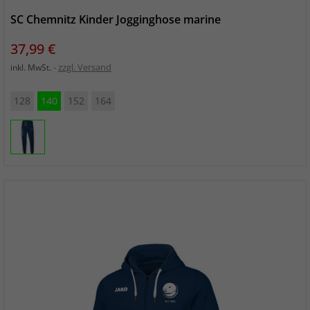
SC Chemnitz Kinder Jogginghose marine
Preis
37,99 €
zzgl. Versand
inkl. MwSt.
128
140
152
164