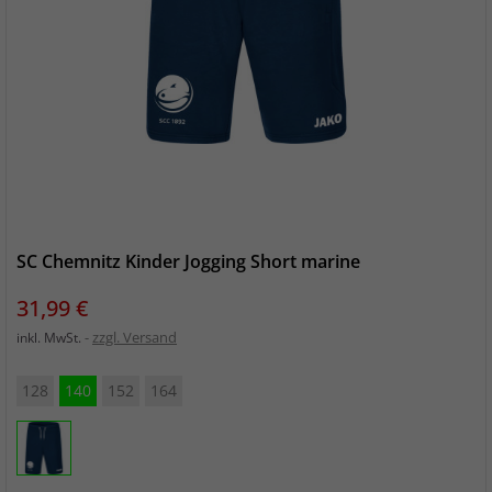
SC Chemnitz Kinder Jogging Short marine
Preis
31,99 €
zzgl. Versand
inkl. MwSt.
128
140
152
164