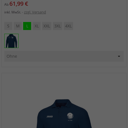
Preis
61,99 €
Ab
zzgl. Versand
inkl. MwSt.
S
M
L
XL
XXL
3XL
4XL