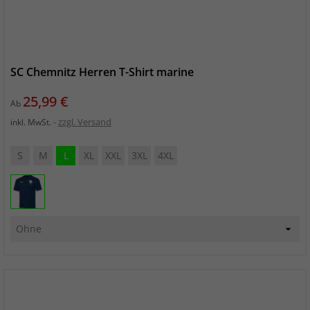
SC Chemnitz Herren T-Shirt marine
Preis
25,99 €
Ab
zzgl. Versand
inkl. MwSt.
S
M
L
XL
XXL
3XL
4XL