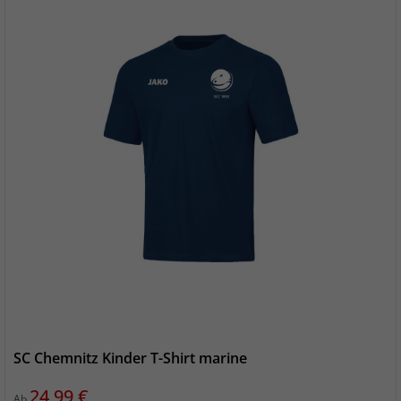
SC Chemnitz Kinder T-Shirt marine
Preis
24,99 €
Ab