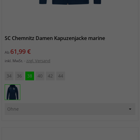
SC Chemnitz Damen Kapuzenjacke marine
Preis
61,99 €
Ab
zzgl. Versand
inkl. MwSt.
34
36
38
40
42
44