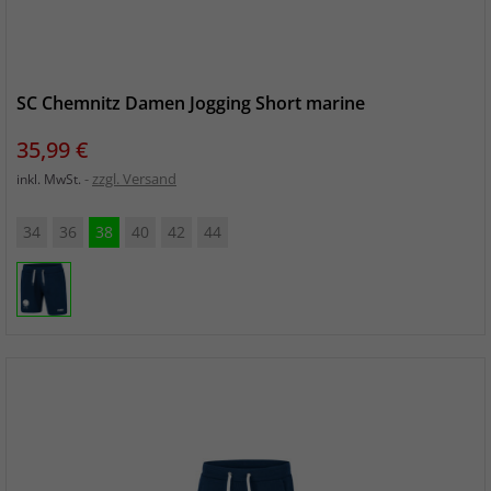
SC Chemnitz Damen Jogging Short marine
Preis
35,99 €
zzgl. Versand
inkl. MwSt.
34
36
38
40
42
44