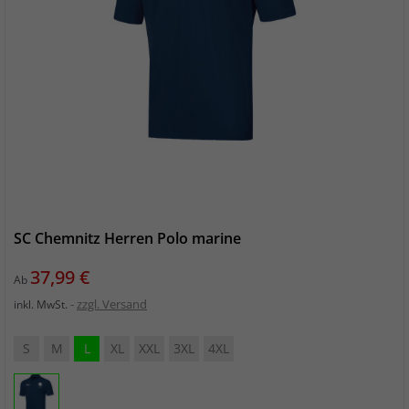
SC Chemnitz Herren Polo marine
Preis
37,99 €
Ab
zzgl. Versand
inkl. MwSt.
S
M
L
XL
XXL
3XL
4XL