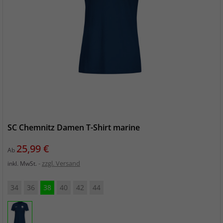
SC Chemnitz Damen T-Shirt marine
Preis
25,99 €
Ab
zzgl. Versand
inkl. MwSt.
34
36
38
40
42
44