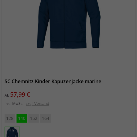
SC Chemnitz Kinder Kapuzenjacke marine
Preis
57,99 €
Ab
zzgl. Versand
inkl. MwSt.
128
140
152
164