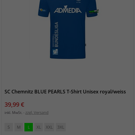
SC Chemnitz BLUE PEARLS T-Shirt Unisex royal/weiss
Preis
39,99 €
zzgl. Versand
inkl. MwSt.
S
M
L
XL
XXL
3XL