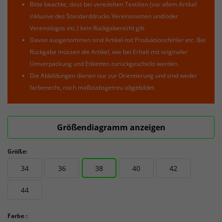
Bitte beachte, dass bei veredelten Textilien (vor allem Artikel
inklusive des Standarddrucks Vereinsnamen und/oder
Vereinslogos etc.) kein Rückgaberecht gilt.
Davon ausgenommen sind Artikel mit Produktionsfehler etc. Bei
Rückgabe müssen die Artikel, wie bei Erhalt mit originaler
Umverpackung und Etiketten zurückgeschickt werden.
Die Abbildungen dienen nur zur Orientierung und sind weder
farbenecht, noch maßstabsgetreu abgebildet.
Größendiagramm anzeigen
Größe:
34
36
38
40
42
44
Farbe :