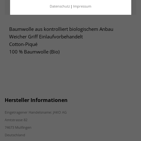
ARTIKELDETAILS
Datenschutz
Impressum
Baumwolle aus kontrolliert biologischem Anbau
Weicher Griff Einlaufvorbehandelt
Cotton-Piqué
100 % Baumwolle (Bio)
Hersteller Informationen
Eingetragener Handelsname: JAKO AG
Amtstrasse 82
74673 Mulfingen
Deutschland