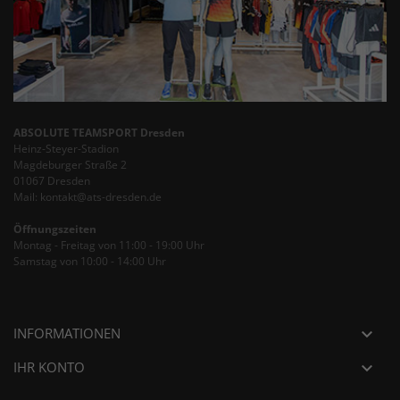
ABSOLUTE TEAMSPORT Dresden
Heinz-Steyer-Stadion
Magdeburger Straße 2
01067 Dresden
Mail: kontakt@ats-dresden.de
Öffnungszeiten
Montag - Freitag von 11:00 - 19:00 Uhr
Samstag von 10:00 - 14:00 Uhr
INFORMATIONEN

IHR KONTO
