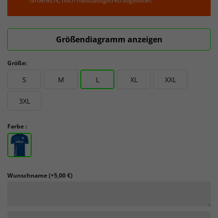
farbenecht, noch maßstabsgetreu abgebildet.
Größendiagramm anzeigen
Größe:
S
M
L
XL
XXL
3XL
Farbe :
Wunschname
(+5,00 €)