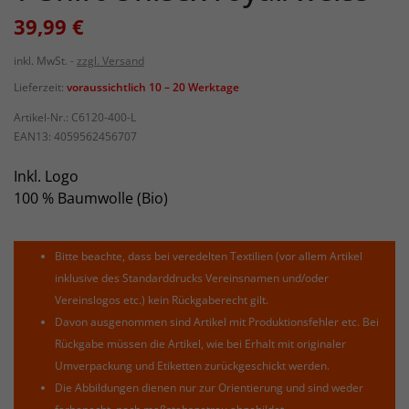
39,99 €
inkl. MwSt.
zzgl. Versand
Lieferzeit:
voraussichtlich 10 – 20 Werktage
Artikel-Nr.:
C6120-400-L
EAN13:
4059562456707
Inkl. Logo
100 % Baumwolle (Bio)
Bitte beachte, dass bei veredelten Textilien (vor allem Artikel
inklusive des Standarddrucks Vereinsnamen und/oder
Vereinslogos etc.) kein Rückgaberecht gilt.
Davon ausgenommen sind Artikel mit Produktionsfehler etc. Bei
Rückgabe müssen die Artikel, wie bei Erhalt mit originaler
Umverpackung und Etiketten zurückgeschickt werden.
Die Abbildungen dienen nur zur Orientierung und sind weder