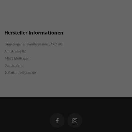
Hersteller Informationen
Eingetragener Handelsname: JAKO AG
Amtstrasse 82
74673 Mulfingen
Deutschland
E-Mail: info@jako.de