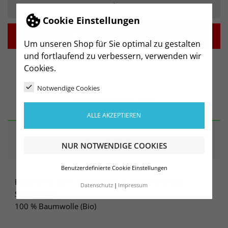
-
+
Cookie Einstellungen

IN DEN WARENKORB
Um unseren Shop für Sie optimal zu gestalten
und fortlaufend zu verbessern, verwenden wir
Cookies.
Notwendige Cookies
BESCHREIBUNG
ALLE AKZEPTIEREN
ARTIKELDETAILS
NUR NOTWENDIGE COOKIES
Benutzerdefinierte Cookie Einstellungen
Baumwolle aus kontrolliert biologischem Anbau
Datenschutz
Impressum
Single-Jersey
100 % Baumwolle (Bio)