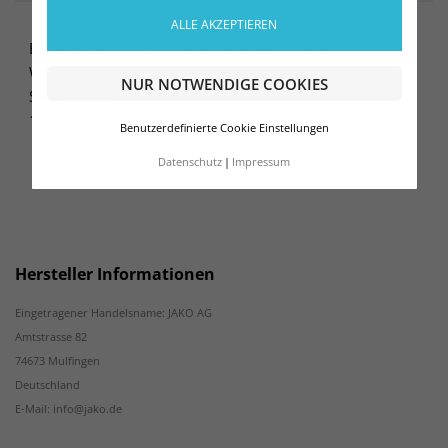
ALLE AKZEPTIEREN
Baumwolle aus kontrolliert biologischem Anbau
Weicher Griff Einlaufvorbehandelt
NUR NOTWENDIGE COOKIES
Single-Jersey
100 % Baumwolle (Bio)
Benutzerdefinierte Cookie Einstellungen
Datenschutz
Impressum
Hersteller Informationen
Eingetragener Handelsname: JAKO AG
Amtstrasse 82
74673 Mulfingen
Deutschland
E-Mail: info@jako.de