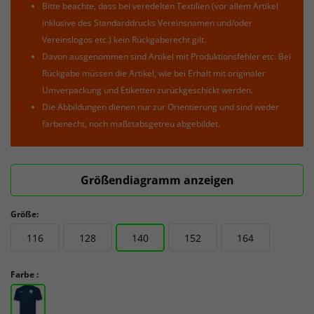
Bitte beachte, dass bei veredelten Textilien (vor allem Artikel
inklusive des Standarddrucks Vereinsnamen und/oder
Vereinslogos etc.) kein Rückgaberecht gilt.
Davon ausgenommen sind Artikel mit Produktionsfehler etc. Bei
Rückgabe müssen die Artikel, wie bei Erhalt mit originaler
Umverpackung und Etiketten zurückgeschickt werden.
Die Abbildungen dienen nur zur Orientierung und sind weder
farbenecht, noch maßstabsgetreu abgebildet.
Größendiagramm anzeigen
Größe:
116
128
140
152
164
Farbe :