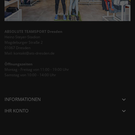
ABSOLUTE TEAMSPORT Dresden
Heinz-Steyer-Stadion
Magdeburger Straße 2
01067 Dresden
Mail: kontakt@ats-dresden.de
Öffnungszeiten
Montag - Freitag von 11:00 - 19:00 Uhr
Samstag von 10:00 - 14:00 Uhr
INFORMATIONEN

IHR KONTO
