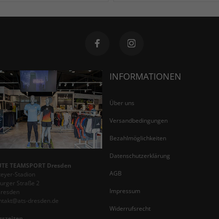
INFORMATIONEN
Über uns
Versandbedingungen
Bezahlmöglichkeiten
Datenschutzerklärung
TE TEAMSPORT Dresden
AGB
teyer-Stadion
rger Straße 2
Impressum
Dresden
ontakt@ats-dresden.de
Widerrufsrecht
gszeiten