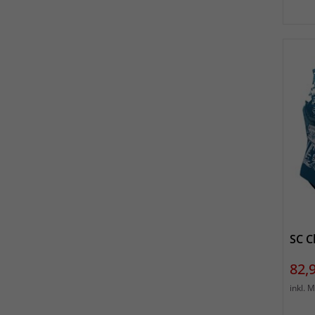
SC C
Prei
82,
inkl. 