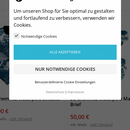
zzgl. Versand
inkl. MwSt.
Um unseren Shop für Sie optimal zu gestalten
und fortlaufend zu verbessern, verwenden wir
Cookies.
Notwendige Cookies
ALLE AKZEPTIEREN
NUR NOTWENDIGE COOKIES
Benutzerdefinierte Cookie Einstellungen
Datenschutz
Impressum
hemnitz Waterpolo Einteiler
SC Chemnitz Waterpolo M
Brief
s
90 €
Preis
50,00 €
zzgl. Versand
MwSt.
zzgl. Versand
inkl. MwSt.