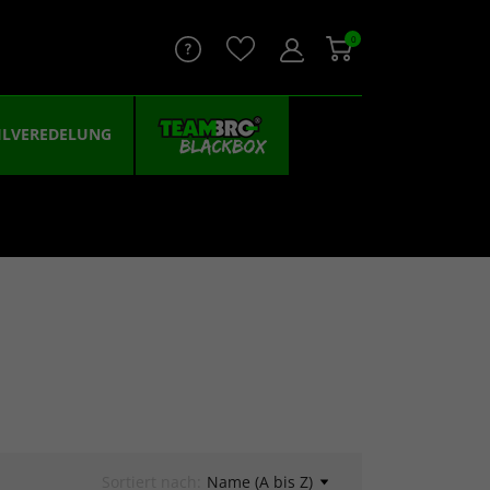
0
ILVEREDELUNG
Sortiert nach:
Name (A bis Z)