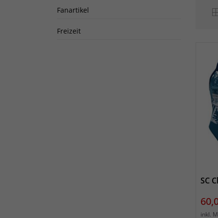
Fanartikel
Freizeit
SC C
Prei
60,
inkl. 