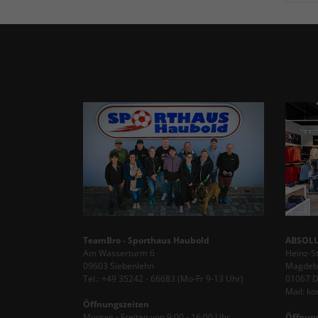
TeamBro - Sporthaus Haubold
ABSOLU
Am Wasserturm 6
Heinz-S
09603 Siebenlehn
Magdebu
Tel.: +49 35242 - 66683 (Mo-Fr 9-13 Uhr)
01067 
Mail: k
Öffnungszeiten
Montag - Freitag von 9:00 - 16:00 Uhr
Öffnun