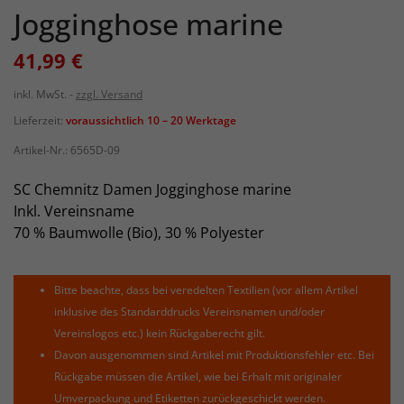
Jogginghose marine
41,99 €
inkl. MwSt.
zzgl. Versand
Lieferzeit:
voraussichtlich 10 – 20 Werktage
Artikel-Nr.:
6565D-09
SC Chemnitz Damen Jogginghose marine
Inkl. Vereinsname
70 % Baumwolle (Bio), 30 % Polyester
Bitte beachte, dass bei veredelten Textilien (vor allem Artikel
inklusive des Standarddrucks Vereinsnamen und/oder
Vereinslogos etc.) kein Rückgaberecht gilt.
Davon ausgenommen sind Artikel mit Produktionsfehler etc. Bei
Rückgabe müssen die Artikel, wie bei Erhalt mit originaler
Umverpackung und Etiketten zurückgeschickt werden.