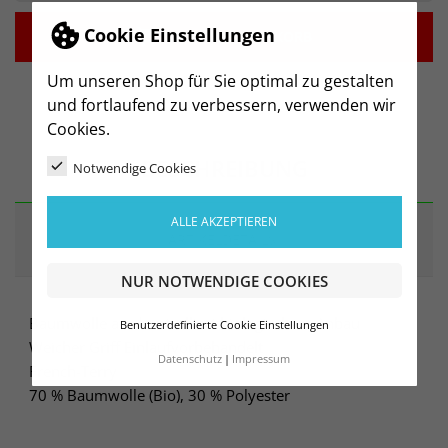
Cookie Einstellungen

IN DEN WARENKORB
Um unseren Shop für Sie optimal zu gestalten
und fortlaufend zu verbessern, verwenden wir
Cookies.
BESCHREIBUNG
Notwendige Cookies
ALLE AKZEPTIEREN
ARTIKELDETAILS
NUR NOTWENDIGE COOKIES
Baumwolle aus kontrolliert biologischem Anbau
Benutzerdefinierte Cookie Einstellungen
Weicher Griff Einlaufvorbehandelt
Datenschutz
Impressum
French-Terry
70 % Baumwolle (Bio), 30 % Polyester