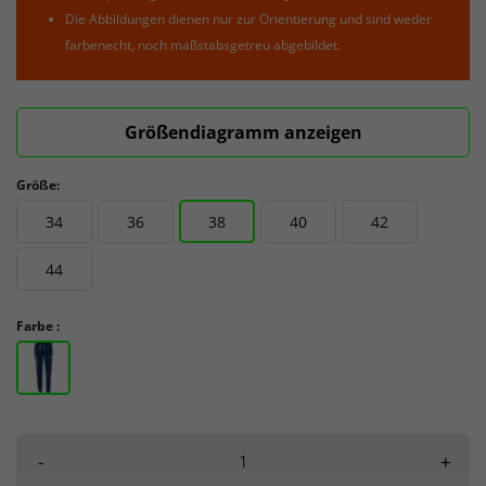
Die Abbildungen dienen nur zur Orientierung und sind weder
farbenecht, noch maßstabsgetreu abgebildet.
Größendiagramm anzeigen
Größe:
34
36
38
40
42
44
Farbe :
-
+