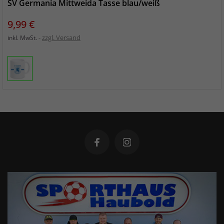
SV Germania Mittweida Tasse blau/weiß
Preis
9,99 €
zzgl. Versand
inkl. MwSt.