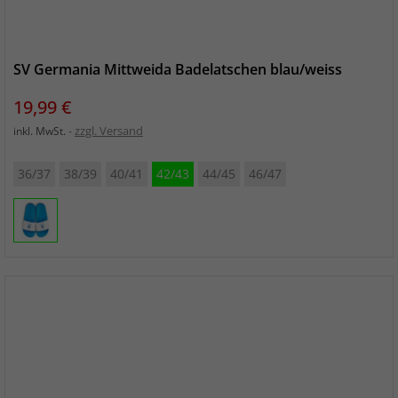
SV Germania Mittweida Badelatschen blau/weiss
Preis
19,99 €
zzgl. Versand
inkl. MwSt.
36/37
38/39
40/41
42/43
44/45
46/47