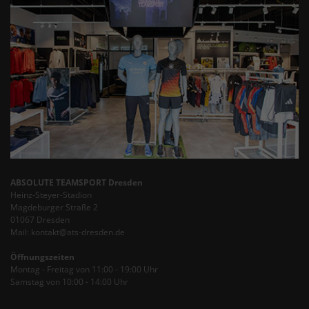
ABSOLUTE TEAMSPORT Dresden
Heinz-Steyer-Stadion
Magdeburger Straße 2
01067 Dresden
Mail: kontakt@ats-dresden.de
Öffnungszeiten
Montag - Freitag von 11:00 - 19:00 Uhr
Samstag von 10:00 - 14:00 Uhr