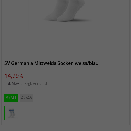
SV Germania Mittweida Socken weiss/blau
Preis
14,99 €
zzgl. Versand
inkl. MwSt.
37/41
42/46