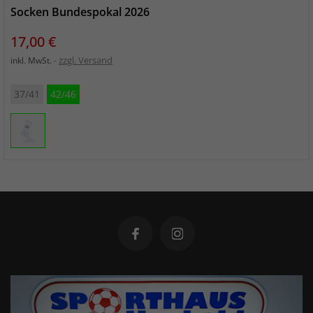
Socken Bundespokal 2026
Preis
17,00 €
zzgl. Versand
inkl. MwSt.
37/41
42/46