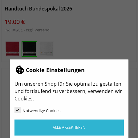
Handtuch Bundespokal 2026
Preis
19,00 €
zzgl. Versand
inkl. MwSt.
Cookie Einstellungen
Um unseren Shop für Sie optimal zu gestalten
und fortlaufend zu verbessern, verwenden wir
Cookies.
Notwendige Cookies
ALLE AKZEPTIEREN