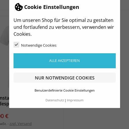
zzgl. Versand
inkl. MwSt.
Cookie Einstellungen
Um unseren Shop für Sie optimal zu gestalten
und fortlaufend zu verbessern, verwenden wir
Cookies.
Notwendige Cookies
ALLE AKZEPTIEREN
NUR NOTWENDIGE COOKIES
Benutzerdefinierte Cookie Einstellungen
nstaltungsshirt
Datenschutz
Impressum
espokal Herren
s
00 €
zzgl. Versand
MwSt.