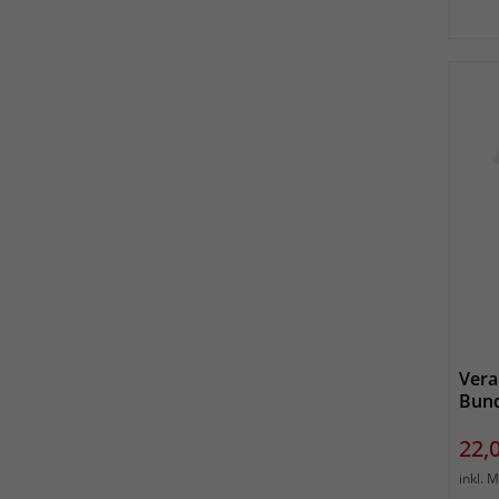
Vera
Bund
Prei
22,
inkl. 