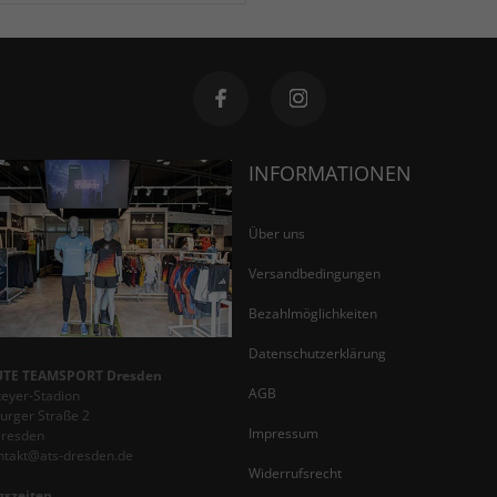
INFORMATIONEN
Über uns
Versandbedingungen
Bezahlmöglichkeiten
Datenschutzerklärung
TE TEAMSPORT Dresden
AGB
teyer-Stadion
rger Straße 2
Impressum
Dresden
ontakt@ats-dresden.de
Widerrufsrecht
gszeiten