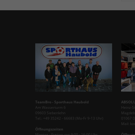
TeamBro - Sporthaus Haubold
ABSOLU
Am Wasserturm 6
Heinz-S
09603 Siebenlehn
Magdebu
Tel.: +49 35242 - 66683 (Mo-Fr 9-13 Uhr)
01067 
Mail: k
Öffnungszeiten
Montag - Freitag von 9:00 - 16:00 Uhr
Öffnun