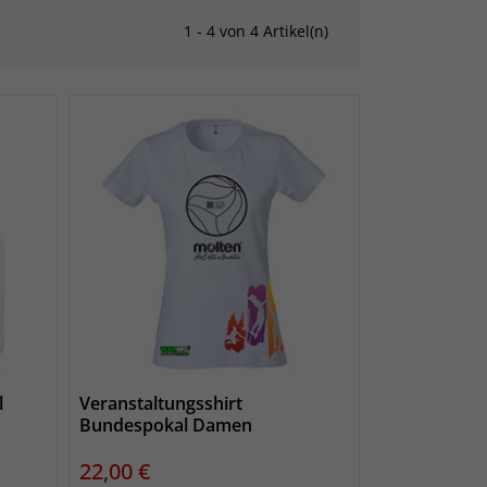
1 - 4 von 4 Artikel(n)
l
Veranstaltungsshirt
Bundespokal Damen
Preis
22,00 €