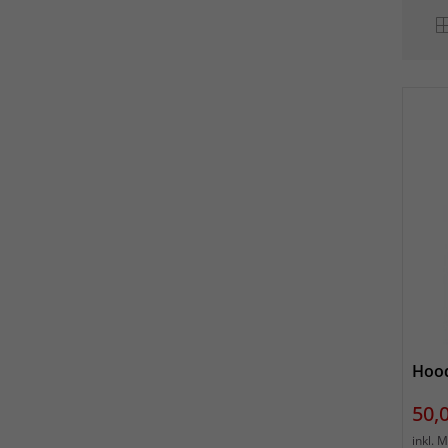
Hood
Prei
50,
inkl. 