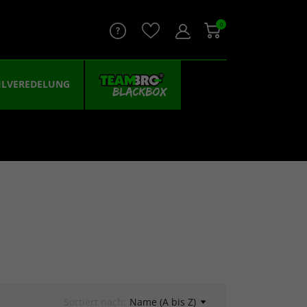
0
ILVEREDELUNG
Sortiert nach:
Name (A bis Z)