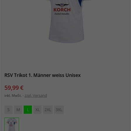
RSV Trikot 1. Männer weiss Unisex
Preis
59,99 €
zzgl. Versand
inkl. MwSt.
S
M
L
XL
2XL
3XL