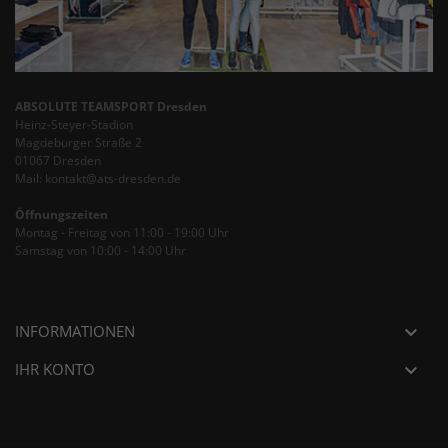
ABSOLUTE TEAMSPORT Dresden
Heinz-Steyer-Stadion
Magdeburger Straße 2
01067 Dresden
Mail: kontakt@ats-dresden.de
Öffnungszeiten
Montag - Freitag von 11:00 - 19:00 Uhr
Samstag von 10:00 - 14:00 Uhr
INFORMATIONEN

IHR KONTO
