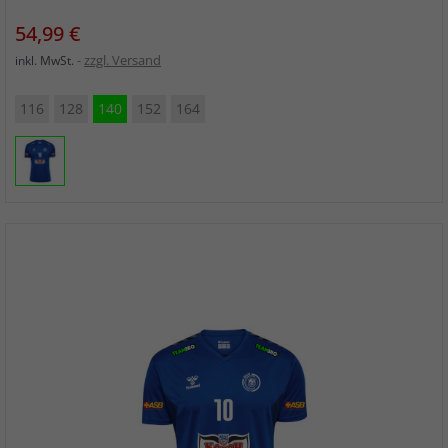
Preis
54,99 €
zzgl. Versand
inkl. MwSt.
116
128
140
152
164