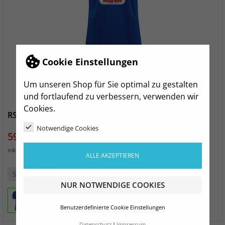
Cookie Einstellungen
Um unseren Shop für Sie optimal zu gestalten
und fortlaufend zu verbessern, verwenden wir
Cookies.
RSV Trikot 1. Männer blau Unisex
Notwendige Cookies
Preis
59,99 €
zzgl. Versand
inkl. MwSt.
ALLE AKZEPTIEREN
S
M
L
XL
XXL
3XL
NUR NOTWENDIGE COOKIES
Benutzerdefinierte Cookie Einstellungen
Datenschutz
Impressum