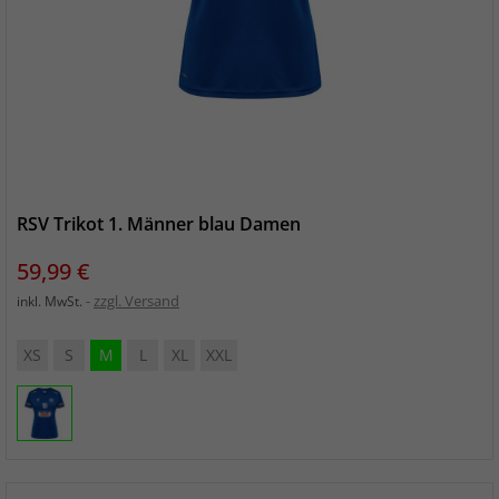
RSV Trikot 1. Männer blau Damen
Preis
59,99 €
zzgl. Versand
inkl. MwSt.
XS
S
M
L
XL
XXL