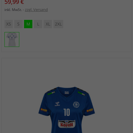
Preis
59,99 €
zzgl. Versand
inkl. MwSt.
XS
S
M
L
XL
2XL