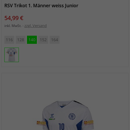
RSV Trikot 1. Männer weiss Junior
Preis
54,99 €
zzgl. Versand
inkl. MwSt.
116
128
140
152
164