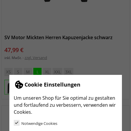
SV Motor Mickten Herren Kapuzenjacke schwarz
Preis
47,99 €
zzgl. Versand
inkl. MwSt.
XS
S
M
L
XL
XXL
3XL
Cookie Einstellungen
Um unseren Shop für Sie optimal zu gestalten
und fortlaufend zu verbessern, verwenden wir
Cookies.
Notwendige Cookies