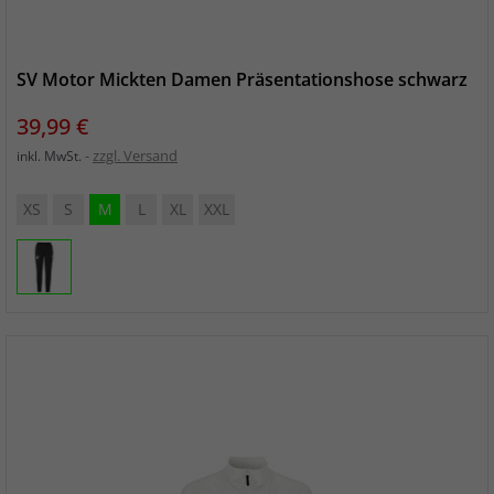
SV Motor Mickten Damen Präsentationshose schwarz
Preis
39,99 €
zzgl. Versand
inkl. MwSt.
XS
S
M
L
XL
XXL