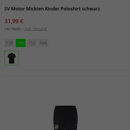
SV Motor Mickten Kinder Poloshirt schwarz
Preis
31,99 €
zzgl. Versand
inkl. MwSt.
128
140
152
164