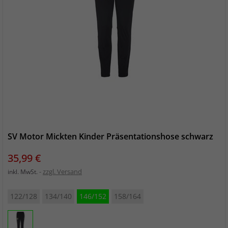
SV Motor Mickten Kinder Präsentationshose schwarz
Preis
35,99 €
zzgl. Versand
inkl. MwSt.
122/128
134/140
146/152
158/164