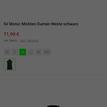
SV Motor Mickten Damen Weste schwarz
Preis
71,99 €
zzgl. Versand
inkl. MwSt.
XS
S
M
L
XL
XXL