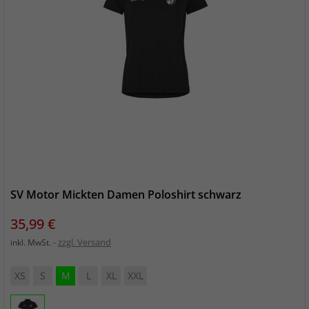
SV Motor Mickten Damen Poloshirt schwarz
Preis
35,99 €
zzgl. Versand
inkl. MwSt.
XS
S
M
L
XL
XXL