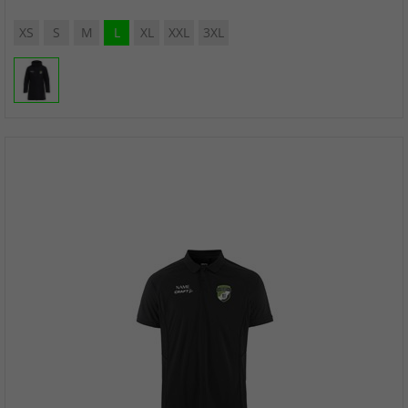
XS
S
M
L
XL
XXL
3XL