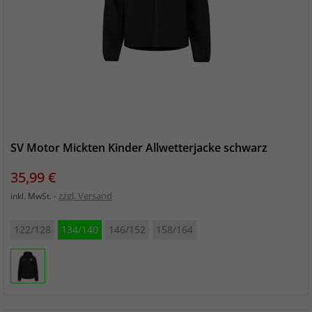
SV Motor Mickten Kinder Allwetterjacke schwarz
Preis
35,99 €
zzgl. Versand
inkl. MwSt.
122/128
134/140
146/152
158/164