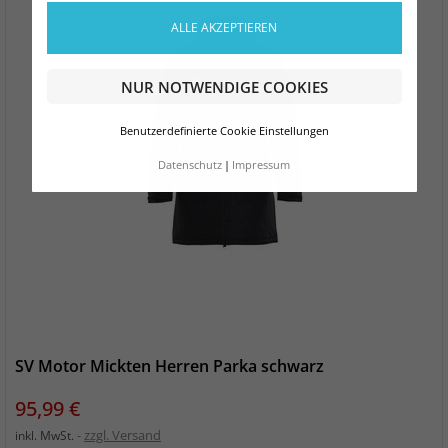
ALLE AKZEPTIEREN
NUR NOTWENDIGE COOKIES
Benutzerdefinierte Cookie Einstellungen
Datenschutz
Impressum
SV Motor Mickten Herren Parka schwarz
Preis
95,99 €
zzgl. Versand
inkl. MwSt.