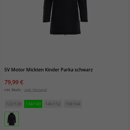
SV Motor Mickten Kinder Parka schwarz
Preis
79,99 €
zzgl. Versand
inkl. MwSt.
122/128
134/140
146/152
158/164