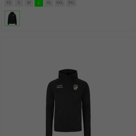
XS
S
M
L
XL
XXL
3XL