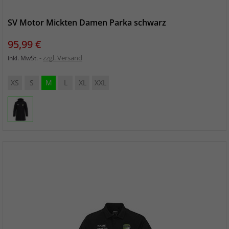
SV Motor Mickten Damen Parka schwarz
Preis
95,99 €
zzgl. Versand
inkl. MwSt.
XS
S
M
L
XL
XXL