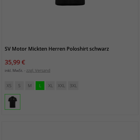
SV Motor Mickten Herren Poloshirt schwarz
Preis
35,99 €
zzgl. Versand
inkl. MwSt.
XS
S
M
L
XL
XXL
3XL