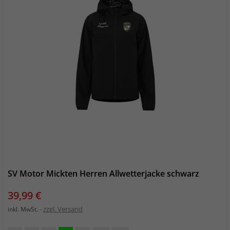
SV Motor Mickten Herren Allwetterjacke schwarz
Preis
39,99 €
zzgl. Versand
inkl. MwSt.