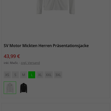
SV Motor Mickten Herren Präsentationsjacke
Preis
43,99 €
zzgl. Versand
inkl. MwSt.
XS
S
M
L
XL
XXL
3XL