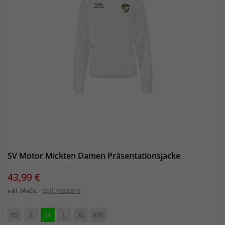
SV Motor Mickten Damen Präsentationsjacke
Preis
43,99 €
zzgl. Versand
inkl. MwSt.
XS
S
M
L
XL
XXL