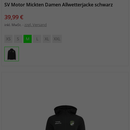
SV Motor Mickten Damen Allwetterjacke schwarz
Preis
39,99 €
zzgl. Versand
inkl. MwSt.
XS
S
M
L
XL
XXL