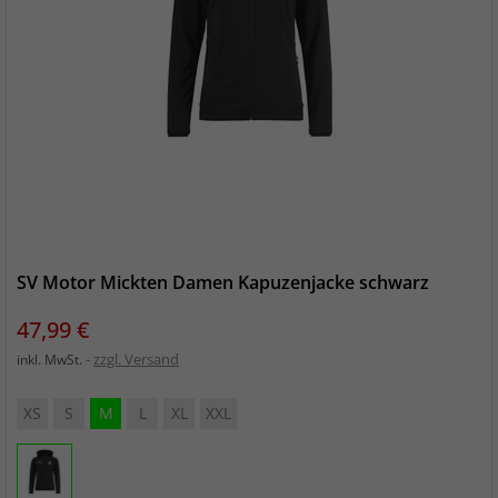
SV Motor Mickten Damen Kapuzenjacke schwarz
Preis
47,99 €
zzgl. Versand
inkl. MwSt.
XS
S
M
L
XL
XXL