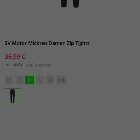
SV Motor Mickten Damen Zip Tights
Preis
36,99 €
zzgl. Versand
inkl. MwSt.
XS
S
M
L
XL
XXL