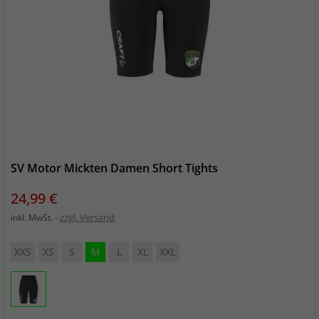
SV Motor Mickten Damen Short Tights
Preis
24,99 €
zzgl. Versand
inkl. MwSt.
XXS
XS
S
M
L
XL
XXL