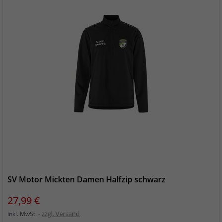
SV Motor Mickten Damen Halfzip schwarz
Preis
27,99 €
zzgl. Versand
inkl. MwSt.