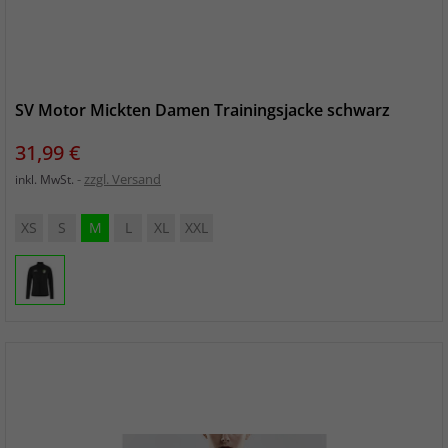
SV Motor Mickten Damen Trainingsjacke schwarz
Preis
31,99 €
zzgl. Versand
inkl. MwSt.
XS
S
M
L
XL
XXL