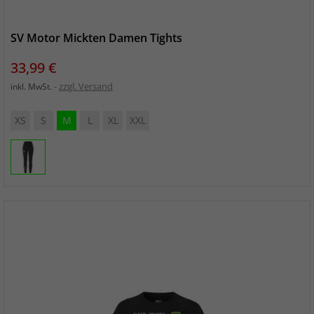
SV Motor Mickten Damen Tights
Preis
33,99 €
zzgl. Versand
inkl. MwSt.
XS
S
M
L
XL
XXL