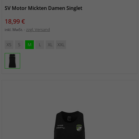
SV Motor Mickten Damen Singlet
Preis
18,99 €
zzgl. Versand
inkl. MwSt.
XS
S
M
L
XL
XXL