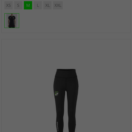
XS
S
M
L
XL
XXL