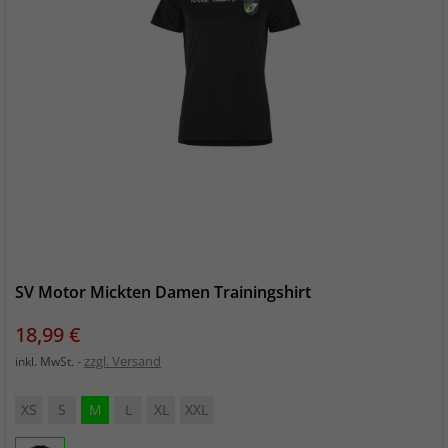
SV Motor Mickten Damen Trainingshirt
Preis
18,99 €
zzgl. Versand
inkl. MwSt.
XS
S
M
L
XL
XXL