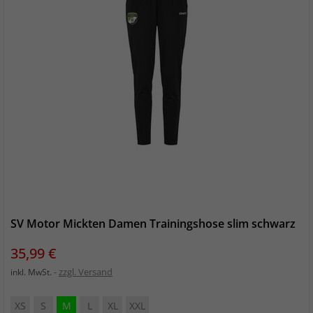
SV Motor Mickten Damen Trainingshose slim schwarz
Preis
35,99 €
zzgl. Versand
inkl. MwSt.
XS
S
M
L
XL
XXL