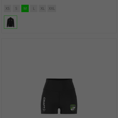
XS
S
M
L
XL
XXL