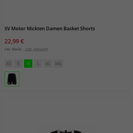
SV Motor Mickten Damen Basket Shorts
Preis
22,99 €
zzgl. Versand
inkl. MwSt.
XS
S
M
L
XL
XXL