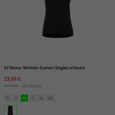
SV Motor Mickten Damen Singlet schwarz
Preis
23,99 €
zzgl. Versand
inkl. MwSt.
XS
S
M
L
XL
XXL