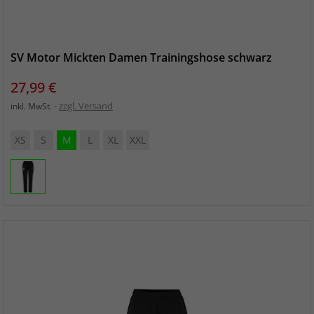
SV Motor Mickten Damen Trainingshose schwarz
Preis
27,99 €
zzgl. Versand
inkl. MwSt.
XS
S
M
L
XL
XXL