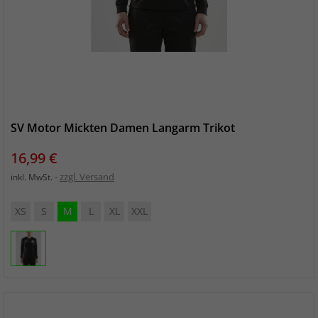
SV Motor Mickten Damen Langarm Trikot
Preis
16,99 €
zzgl. Versand
inkl. MwSt.
XS
S
M
L
XL
XXL