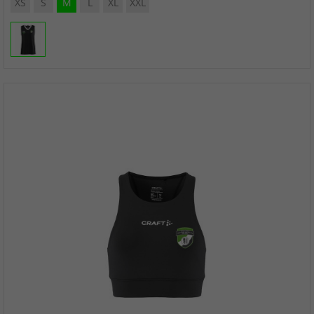
XS
S
M
L
XL
XXL