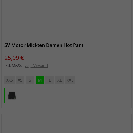
SV Motor Mickten Damen Hot Pant
Preis
25,99 €
zzgl. Versand
inkl. MwSt.
XXS
XS
S
M
L
XL
XXL