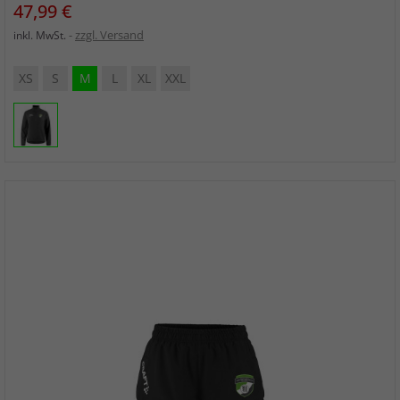
Preis
47,99 €
zzgl. Versand
inkl. MwSt.
XS
S
M
L
XL
XXL