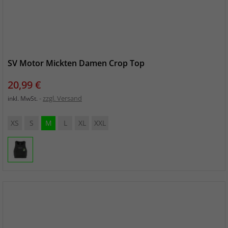
SV Motor Mickten Damen Crop Top
Preis
20,99 €
zzgl. Versand
inkl. MwSt.
XS
S
M
L
XL
XXL