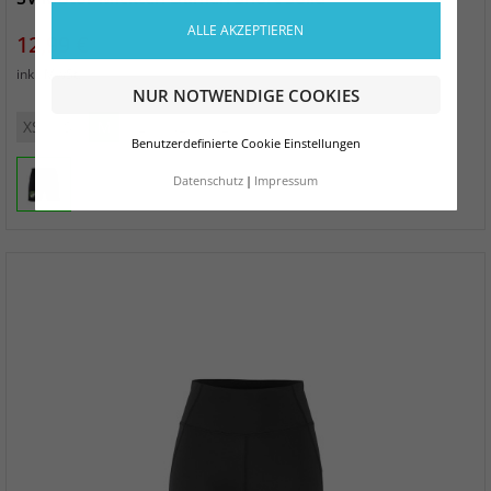
ALLE AKZEPTIEREN
Preis
12,99 €
zzgl. Versand
inkl. MwSt.
NUR NOTWENDIGE COOKIES
XS
S
M
L
XL
XXL
Benutzerdefinierte Cookie Einstellungen
Datenschutz
Impressum