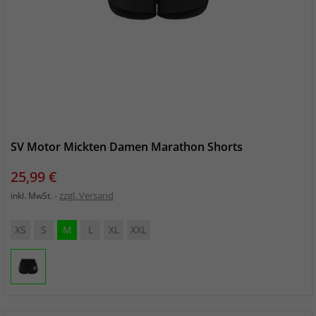
SV Motor Mickten Damen Marathon Shorts
Preis
25,99 €
zzgl. Versand
inkl. MwSt.
XS
S
M
L
XL
XXL