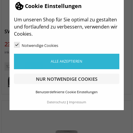
Cookie Einstellungen
Um unseren Shop für Sie optimal zu gestalten
und fortlaufend zu verbessern, verwenden wir
SV Motor Mickten Kinder Shorts
Cookies.
Preis
23,99 €
Notwendige Cookies
zzgl. Versand
inkl. MwSt.
ALLE AKZEPTIEREN
122/128
134/140
146/152
158/164
NUR NOTWENDIGE COOKIES
Benutzerdefinierte Cookie Einstellungen
Datenschutz
Impressum