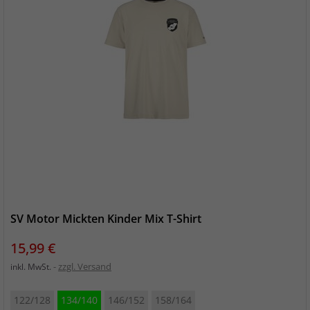
SV Motor Mickten Kinder Mix T-Shirt
Preis
15,99 €
zzgl. Versand
inkl. MwSt.
122/128
134/140
146/152
158/164