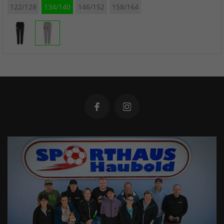
122/128
134/140
146/152
158/164