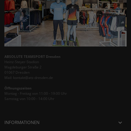
ABSOLUTE TEAMSPORT Dresden
Heinz-Steyer-Stadion
Magdeburger Straße 2
01067 Dresden
Mail: kontakt@ats-dresden.de
Öffnungszeiten
Montag - Freitag von 11:00 - 19:00 Uhr
Samstag von 10:00 - 14:00 Uhr
INFORMATIONEN
