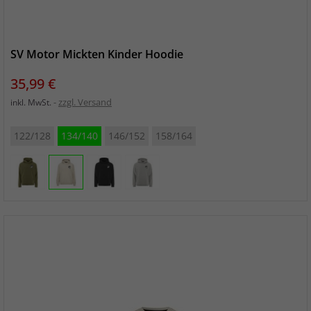
SV Motor Mickten Kinder Hoodie
Preis
35,99 €
zzgl. Versand
inkl. MwSt.
122/128
134/140
146/152
158/164