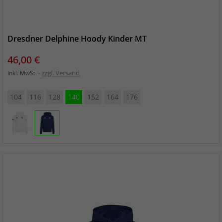
Dresdner Delphine Hoody Kinder MT
Preis
46,00 €
zzgl. Versand
inkl. MwSt.
104
116
128
140
152
164
176