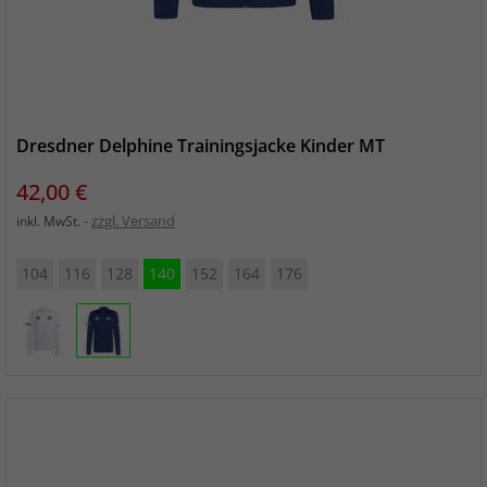
Dresdner Delphine Trainingsjacke Kinder MT
Preis
42,00 €
zzgl. Versand
inkl. MwSt.
104
116
128
140
152
164
176