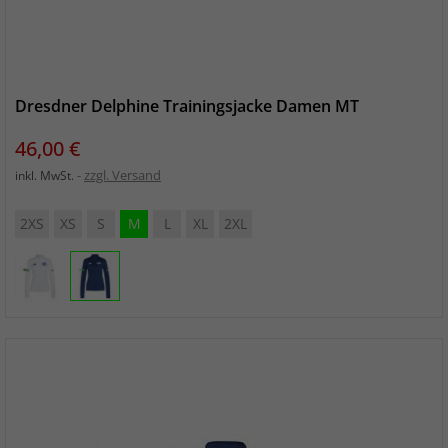
Dresdner Delphine Trainingsjacke Damen MT
Preis
46,00 €
zzgl. Versand
inkl. MwSt.
2XS
XS
S
M
L
XL
2XL