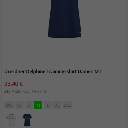
Dresdner Delphine Trainingsshirt Damen MT
Preis
33,40 €
zzgl. Versand
inkl. MwSt.
2XS
XS
S
M
L
XL
2XL