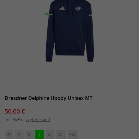
Dresdner Delphine Hoody Unisex MT
Preis
50,00 €
zzgl. Versand
inkl. MwSt.
XS
S
M
L
XL
2XL
3XL