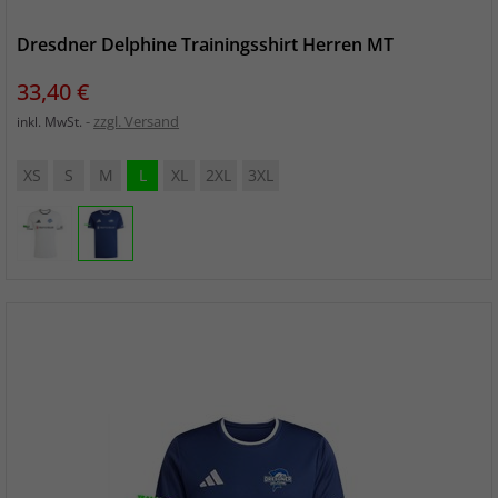
Dresdner Delphine Trainingsshirt Herren MT
Preis
33,40 €
zzgl. Versand
inkl. MwSt.
XS
S
M
L
XL
2XL
3XL