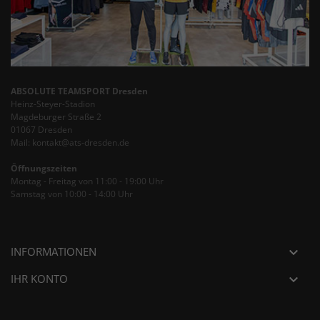
ABSOLUTE TEAMSPORT Dresden
Heinz-Steyer-Stadion
Magdeburger Straße 2
01067 Dresden
Mail: kontakt@ats-dresden.de
Öffnungszeiten
Montag - Freitag von 11:00 - 19:00 Uhr
Samstag von 10:00 - 14:00 Uhr
INFORMATIONEN

IHR KONTO
