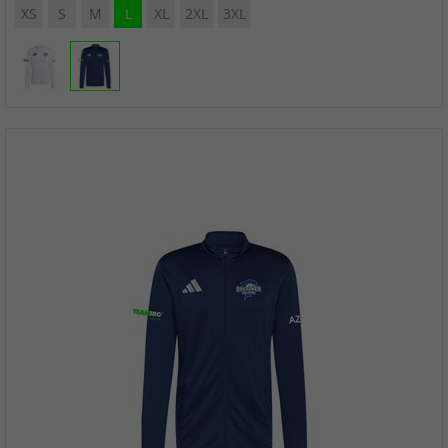
XS
S
M
L
XL
2XL
3XL