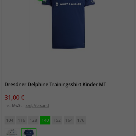
Dresdner Delphine Trainingsshirt Kinder MT
Preis
31,00 €
zzgl. Versand
inkl. MwSt.
104
116
128
140
152
164
176