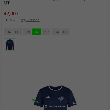
MT
Preis
42,00 €
zzgl. Versand
inkl. MwSt.
104
116
128
140
152
164
176