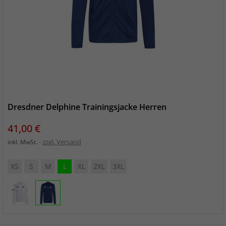
Dresdner Delphine Trainingsjacke Herren
Preis
41,00 €
zzgl. Versand
inkl. MwSt.
XS
S
M
L
XL
2XL
3XL