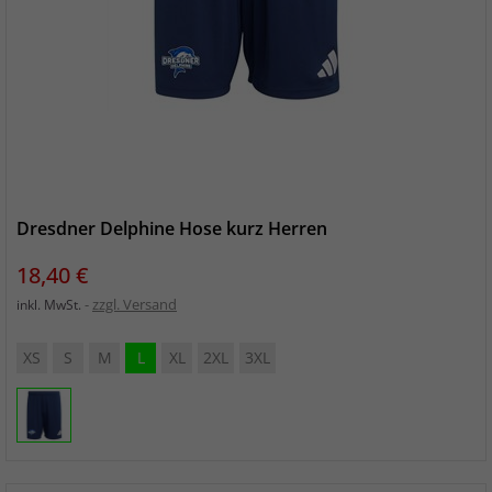
Dresdner Delphine Hose kurz Herren
Preis
18,40 €
zzgl. Versand
inkl. MwSt.
XS
S
M
L
XL
2XL
3XL