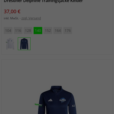
Dresdner Delphine Trainingsjacke Kinder
Preis
37,00 €
zzgl. Versand
inkl. MwSt.
104
116
128
140
152
164
176