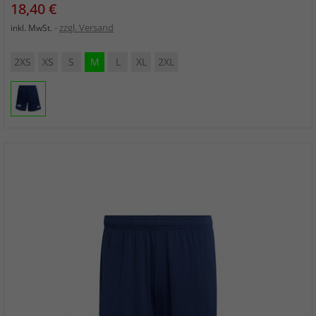
Preis
18,40 €
zzgl. Versand
inkl. MwSt.
2XS
XS
S
M
L
XL
2XL