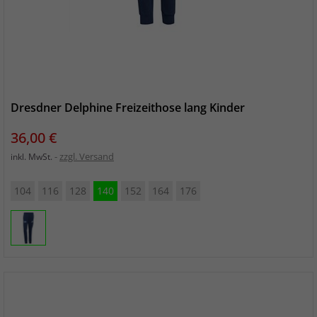
Dresdner Delphine Freizeithose lang Kinder
Preis
36,00 €
zzgl. Versand
inkl. MwSt.
104
116
128
140
152
164
176