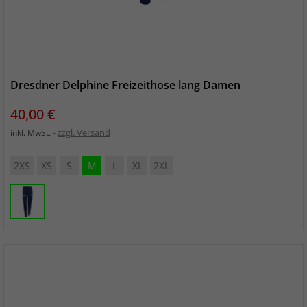
Dresdner Delphine Freizeithose lang Damen
Preis
40,00 €
zzgl. Versand
inkl. MwSt.
2XS
XS
S
M
L
XL
2XL