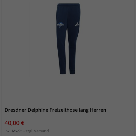
Dresdner Delphine Freizeithose lang Herren
Preis
40,00 €
zzgl. Versand
inkl. MwSt.