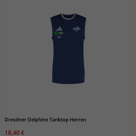
Dresdner Delphine Tanktop Herren
Preis
18,40 €