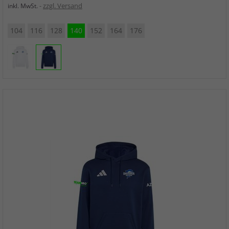
zzgl. Versand
inkl. MwSt.
104
116
128
140
152
164
176