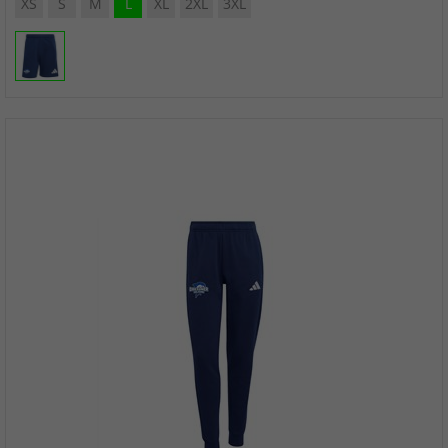
XS
S
M
L
XL
2XL
3XL