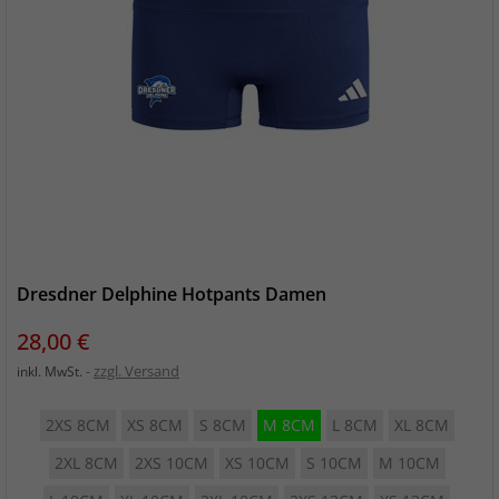
Dresdner Delphine Hotpants Damen
Preis
28,00 €
zzgl. Versand
inkl. MwSt.
2XS 8CM
XS 8CM
S 8CM
M 8CM
L 8CM
XL 8CM
2XL 8CM
2XS 10CM
XS 10CM
S 10CM
M 10CM