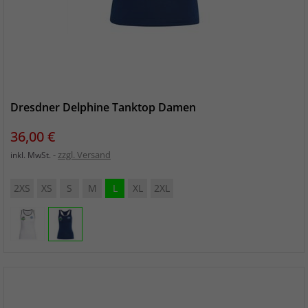
Dresdner Delphine Tanktop Damen
Preis
36,00 €
zzgl. Versand
inkl. MwSt.
2XS
XS
S
M
L
XL
2XL