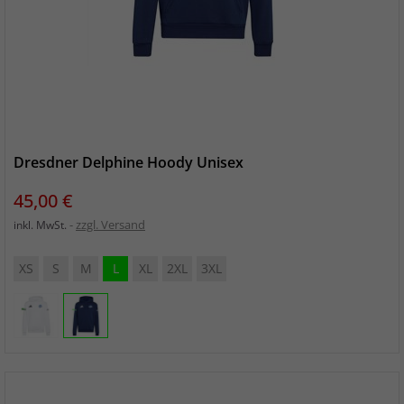
Dresdner Delphine Hoody Unisex
Preis
45,00 €
zzgl. Versand
inkl. MwSt.
XS
S
M
L
XL
2XL
3XL