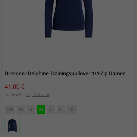
Dresdner Delphine Trainingspullover 1/4-Zip Damen
Preis
41,00 €
zzgl. Versand
inkl. MwSt.
2XS
XS
S
M
L
XL
2XL