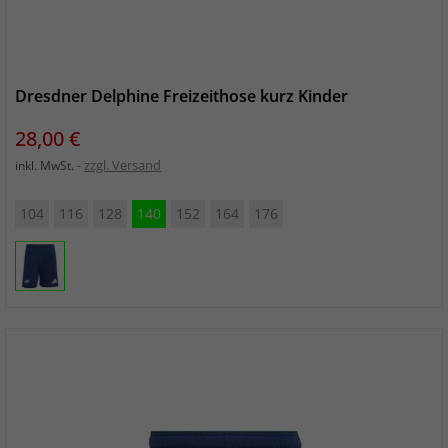
Dresdner Delphine Freizeithose kurz Kinder
Preis
28,00 €
zzgl. Versand
inkl. MwSt.
104
116
128
140
152
164
176