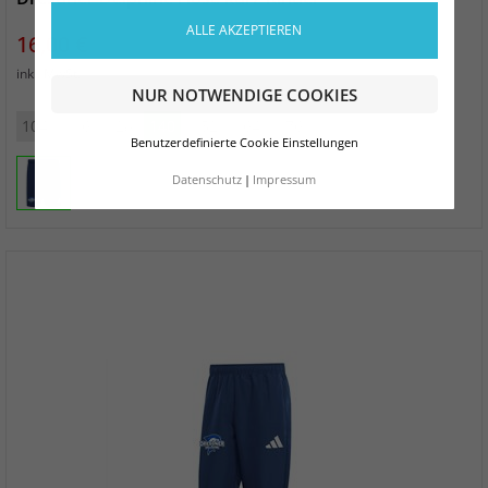
ALLE AKZEPTIEREN
Preis
16,00 €
zzgl. Versand
inkl. MwSt.
NUR NOTWENDIGE COOKIES
104
116
128
140
152
164
176
Benutzerdefinierte Cookie Einstellungen
Datenschutz
Impressum