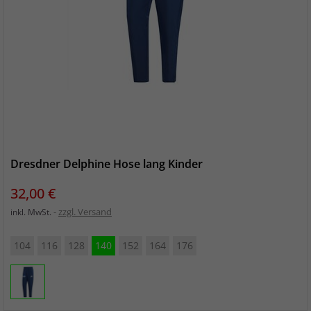
Dresdner Delphine Hose lang Kinder
Preis
32,00 €
zzgl. Versand
inkl. MwSt.
104
116
128
140
152
164
176