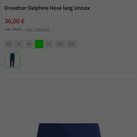
Dresdner Delphine Hose lang Unisex
Preis
36,00 €
zzgl. Versand
inkl. MwSt.
XS
S
M
L
XL
2XL
3XL