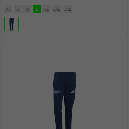
XS
S
M
L
XL
2XL
3XL