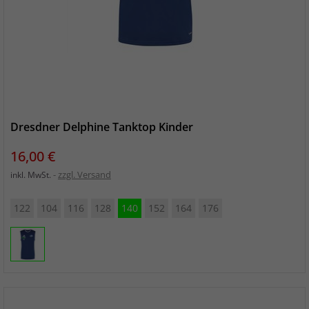
Dresdner Delphine Tanktop Kinder
Preis
16,00 €
zzgl. Versand
inkl. MwSt.
122
104
116
128
140
152
164
176