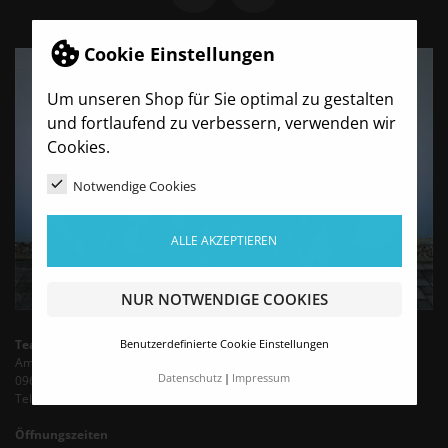
Cookie Einstellungen
Um unseren Shop für Sie optimal zu gestalten
und fortlaufend zu verbessern, verwenden wir
Cookies.
Notwendige Cookies
ALLE AKZEPTIEREN
NUR NOTWENDIGE COOKIES
TeamBro - Sporthaus Haubold
Benutzerdefinierte Cookie Einstellungen
Am Wasserturm 6
Datenschutz
Impressum
09603 Siebenlehn
Tel.: +49 35242 - 66683 (Mo-Fr 9-13 Uhr)
Öffnungszeiten