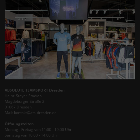
ABSOLUTE TEAMSPORT Dresden
Heinz-Steyer-Stadion
Magdeburger Straße 2
01067 Dresden
Mail: kontakt@ats-dresden.de
Öffnungszeiten
Montag - Freitag von 11:00 - 19:00 Uhr
Samstag von 10:00 - 14:00 Uhr