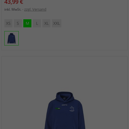
Preis
43,99 €
zzgl. Versand
inkl. MwSt.
XS
S
M
L
XL
XXL