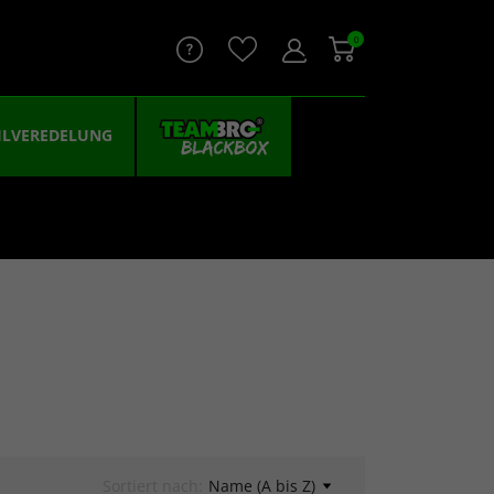
0
ILVEREDELUNG
Sortiert nach:
Name (A bis Z)