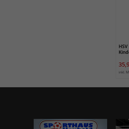
HSV 
Kind
Prei
35,
inkl. 