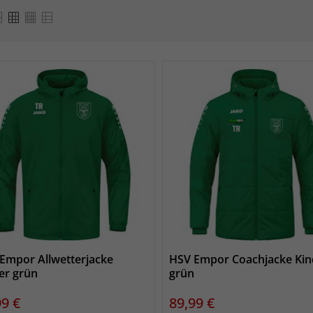
Empor Allwetterjacke
HSV Empor Coachjacke Kin
er grün
grün
s
Preis
99 €
89,99 €