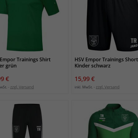
Empor Trainings Shirt
HSV Empor Trainings Shor
er grün
Kinder schwarz
s
Preis
99 €
15,99 €
zzgl. Versand
zzgl. Versand
MwSt.
inkl. MwSt.