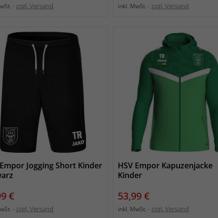
zzgl. Versand
zzgl. Versand
MwSt.
inkl. MwSt.
Empor Jogging Short Kinder
HSV Empor Kapuzenjacke
arz
Kinder
s
Preis
99 €
53,99 €
zzgl. Versand
zzgl. Versand
MwSt.
inkl. MwSt.