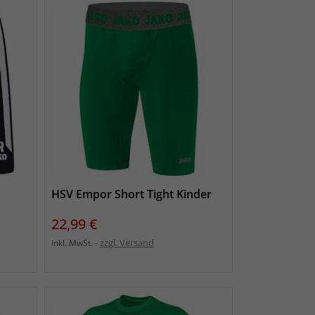
HSV Empor Short Tight Kinder
Preis
22,99 €
zzgl. Versand
inkl. MwSt.