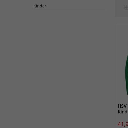
Kinder
HSV 
Kind
Prei
41,