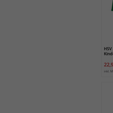
HSV 
Kind
Prei
22,
inkl. 