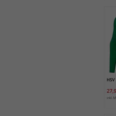
HSV 
Prei
27,
inkl. 