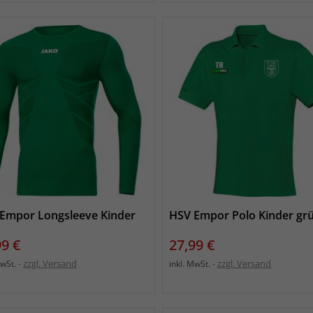
Empor Longsleeve Kinder
HSV Empor Polo Kinder gr
s
Preis
99 €
27,99 €
zzgl. Versand
zzgl. Versand
MwSt.
inkl. MwSt.