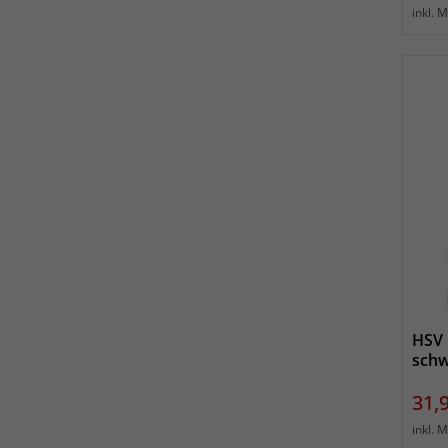
inkl. 
HSV 
schw
Prei
31,
inkl. 