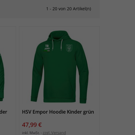
1 - 20 von 20 Artikel(n)
der
HSV Empor Hoodie Kinder grün
Preis
47,99 €
zzgl. Versand
inkl. MwSt.