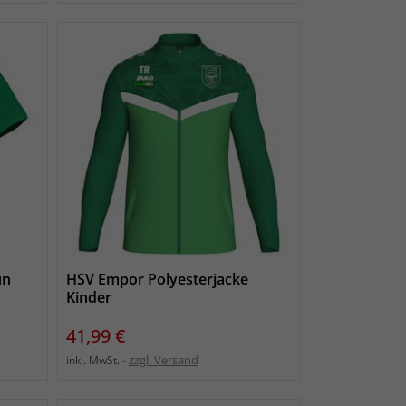
ün
HSV Empor Polyesterjacke
Kinder
Preis
41,99 €
zzgl. Versand
inkl. MwSt.