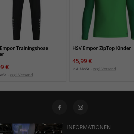
Empor Trainingshose
HSV Empor ZipTop Kinder
er
Preis
45,99 €
s
99 €
zzgl. Versand
inkl. MwSt.
zzgl. Versand
MwSt.
INFORMATIONEN