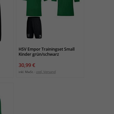
t
HSV Empor Trainingset Small
Kinder grün/schwarz
Preis
30,99 €
zzgl. Versand
inkl. MwSt.