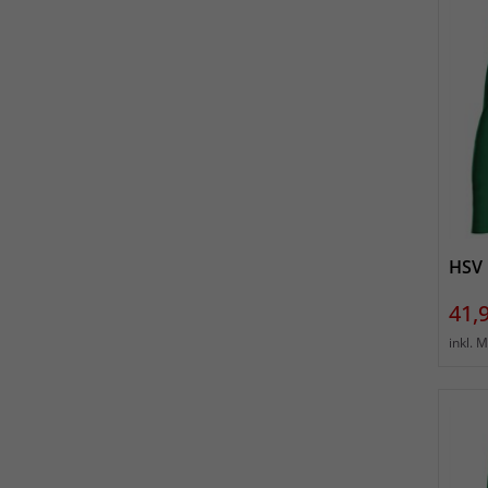
HSV 
Prei
41,
inkl. 