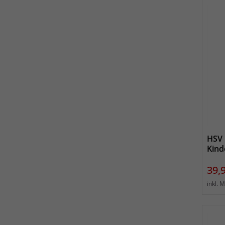
HSV 
Kind
Prei
39,
inkl. 