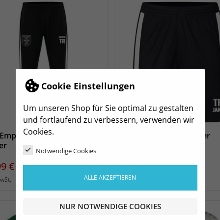
Cookie Einstellungen
Um unseren Shop für Sie optimal zu gestalten
und fortlaufend zu verbessern, verwenden wir
Cookies.
Empor Präsentationshose
HSV Empor Short Kinder
er
Notwendige Cookies
Preis
23,99 €
s
99 €
zzgl. Versand
inkl. MwSt.
ALLE AKZEPTIEREN
zzgl. Versand
MwSt.
NUR NOTWENDIGE COOKIES