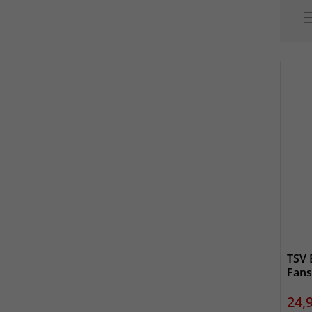
TSV 
Fans
Prei
24,