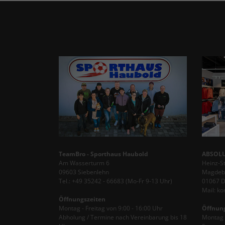
TeamBro - Sporthaus Haubold
ABSOLU
Am Wasserturm 6
Heinz-S
09603 Siebenlehn
Magdebu
Tel.: +49 35242 - 66683 (Mo-Fr 9-13 Uhr)
01067 
Mail: k
Öffnungszeiten
Montag - Freitag von 9:00 - 16:00 Uhr
Öffnun
Abholung / Termine nach Vereinbarung bis 18
Montag -