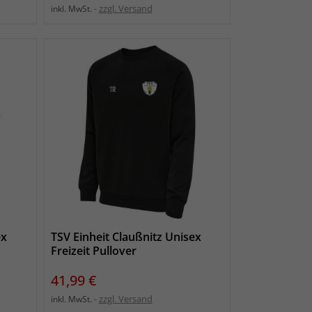
zzgl. Versand
inkl. MwSt.
ex
TSV Einheit Claußnitz Unisex
Freizeit Pullover
Preis
41,99 €
zzgl. Versand
inkl. MwSt.