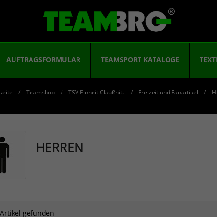
AUFTRAGSFORMULAR
TEAMSPORT KATALOGE
TEXT
seite
Teamshop
TSV Einheit Claußnitz
Freizeit und Fanartikel
H
HERREN
 Artikel gefunden