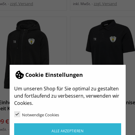
zzgl. Versand
zzgl. Versand
MwSt.
inkl. MwSt.
Cookie Einstellungen
Um unseren Shop für Sie optimal zu gestalten
und fortlaufend zu verbessern, verwenden wir
Einheit Claußnitz Unisex
TSV Einheit Claußnitz Unis
Cookies.
zeit Kapuzenjacke
Freizeit Polo
Notwendige Cookies
s
Preis
99 €
33,99 €
zzgl. Versand
zzgl. Versand
MwSt.
inkl. MwSt.
ALLE AKZEPTIEREN