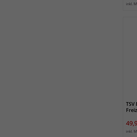
inkl. 
TSV 
Frei
Prei
49,
inkl. 