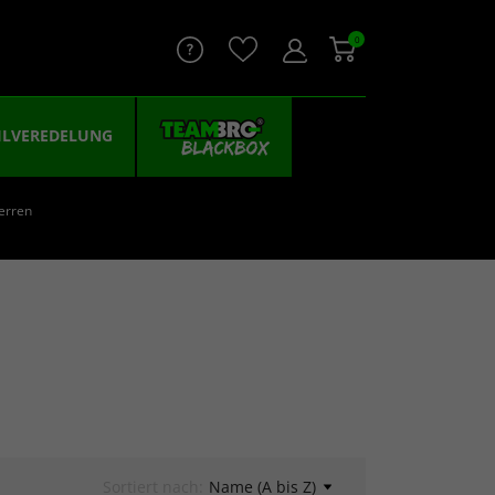
0
ILVEREDELUNG
erren
Sortiert nach:
Name (A bis Z)