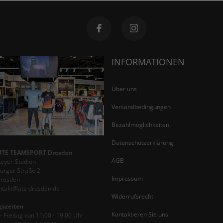
INFORMATIONEN
Über uns
Versandbedingungen
Bezahlmöglichkeiten
Datenschutzerklärung
TE TEAMSPORT Dresden
AGB
teyer-Stadion
rger Straße 2
Impressum
Dresden
ontakt@ats-dresden.de
Widerrufsrecht
gszeiten
Kontaktieren Sie uns
 Freitag von 11:00 - 19:00 Uhr