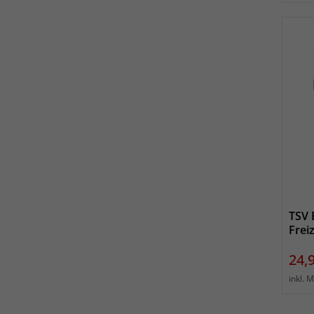
TSV 
Freiz
Prei
24,
inkl. 