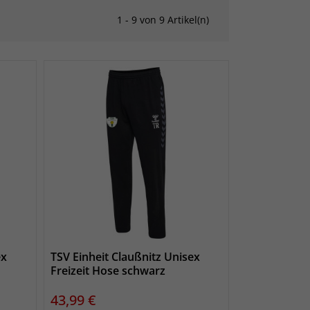
1 - 9 von 9 Artikel(n)
ex
TSV Einheit Claußnitz Unisex
Freizeit Hose schwarz
Preis
43,99 €