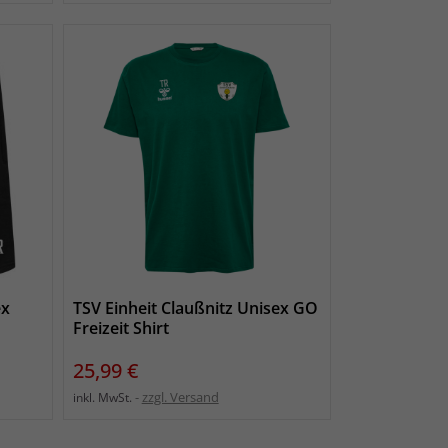
ex
TSV Einheit Claußnitz Unisex GO
Freizeit Shirt
Preis
25,99 €
zzgl. Versand
inkl. MwSt.