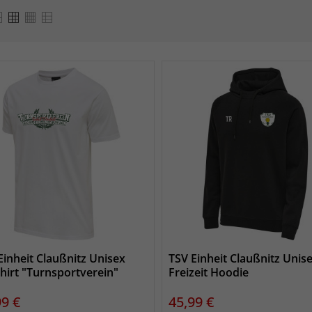
Einheit Claußnitz Unisex
TSV Einheit Claußnitz Unis
hirt "Turnsportverein"
Freizeit Hoodie
s
Preis
99 €
45,99 €