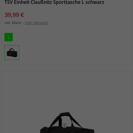
TSV Einheit Claußnitz Sporttasche L schwarz
Preis
39,99 €
zzgl. Versand
inkl. MwSt.
L