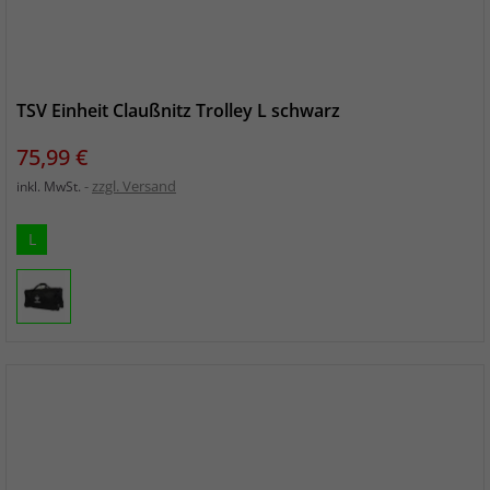
TSV Einheit Claußnitz Trolley L schwarz
Preis
75,99 €
zzgl. Versand
inkl. MwSt.
L