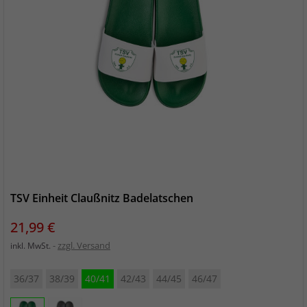
TSV Einheit Claußnitz Badelatschen
Preis
21,99 €
zzgl. Versand
inkl. MwSt.
36/37
38/39
40/41
42/43
44/45
46/47