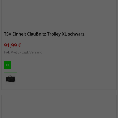
TSV Einheit Claußnitz Trolley XL schwarz
Preis
91,99 €
zzgl. Versand
inkl. MwSt.
XL