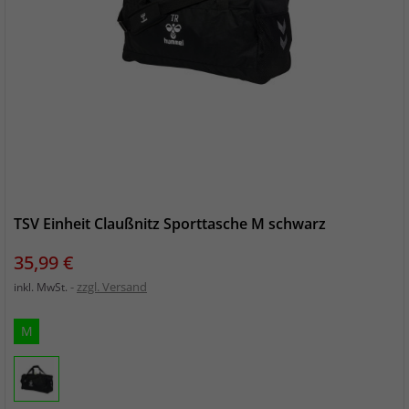
TSV Einheit Claußnitz Sporttasche M schwarz
Preis
35,99 €
zzgl. Versand
inkl. MwSt.
M