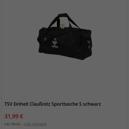
TSV Einheit Claußnitz Sporttasche S schwarz
Preis
31,99 €
zzgl. Versand
inkl. MwSt.