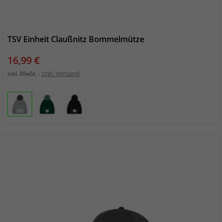
TSV Einheit Claußnitz Bommelmütze
Preis
16,99 €
zzgl. Versand
inkl. MwSt.