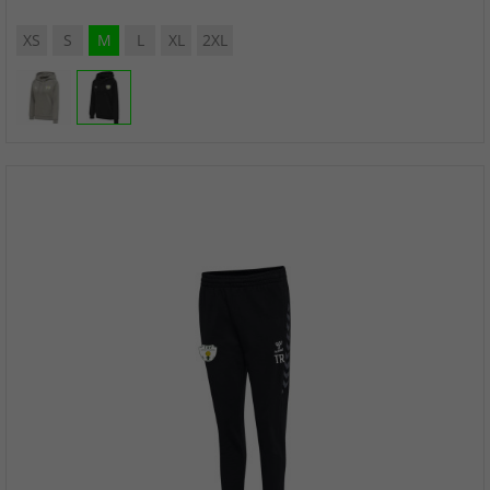
XS
S
M
L
XL
2XL