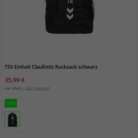
TSV Einheit Claußnitz Rucksack schwarz
Preis
35,99 €
zzgl. Versand
inkl. MwSt.
ONE