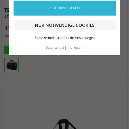
ALLE AKZEPTIEREN
TSV Einheit Claußnitz Sporttasche mit Bodenfach L
schwarz
NUR NOTWENDIGE COOKIES
Preis
43,99 €
zzgl. Versand
inkl. MwSt.
Benutzerdefinierte Cookie Einstellungen
Datenschutz
Impressum
L