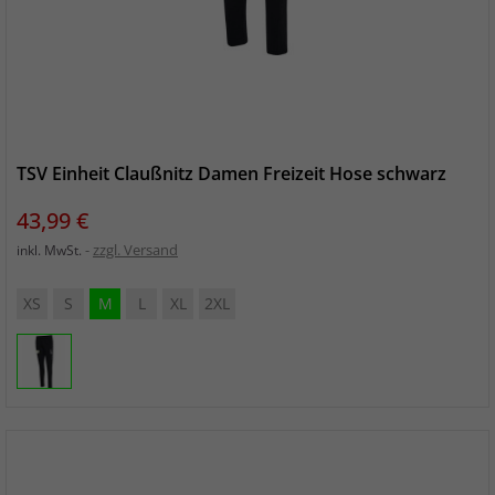
TSV Einheit Claußnitz Damen Freizeit Hose schwarz
Preis
43,99 €
zzgl. Versand
inkl. MwSt.
XS
S
M
L
XL
2XL