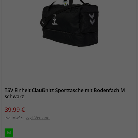
TSV Einheit Claußnitz Sporttasche mit Bodenfach M
schwarz
Preis
39,99 €
zzgl. Versand
inkl. MwSt.
M