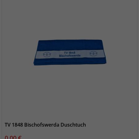
TV 1848 Bischofswerda Duschtuch
Preis
0,00 €