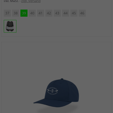
zzgl. Versand
inkl. MwSt.
37
38
39
40
41
42
43
44
45
46