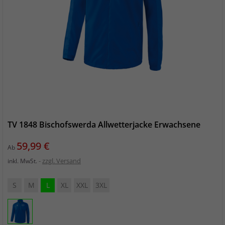
TV 1848 Bischofswerda Allwetterjacke Erwachsene
Preis
59,99 €
Ab
zzgl. Versand
inkl. MwSt.
S
M
L
XL
XXL
3XL