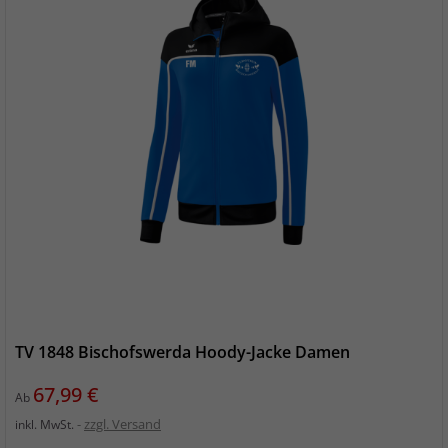
TV 1848 Bischofswerda Hoody-Jacke Damen
Preis
67,99 €
Ab
zzgl. Versand
inkl. MwSt.