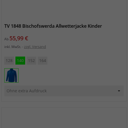
TV 1848 Bischofswerda Allwetterjacke Kinder
Preis
55,99 €
Ab
zzgl. Versand
inkl. MwSt.
128
140
152
164