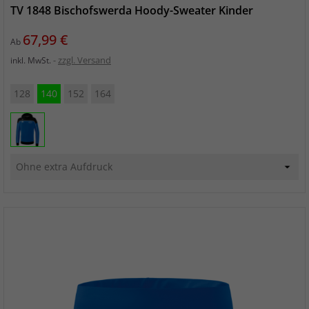
TV 1848 Bischofswerda Hoody-Sweater Kinder
Preis
67,99 €
Ab
zzgl. Versand
inkl. MwSt.
128
140
152
164