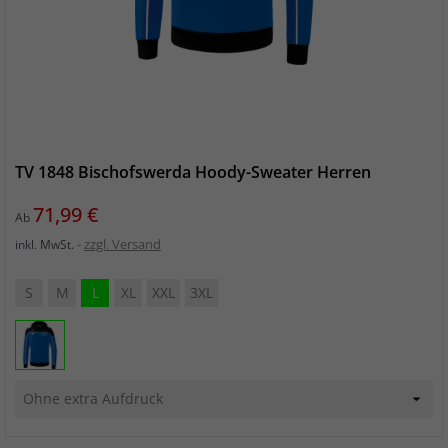
TV 1848 Bischofswerda Hoody-Sweater Herren
Preis
71,99 €
Ab
zzgl. Versand
inkl. MwSt.
S
M
L
XL
XXL
3XL