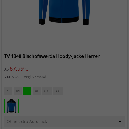
TV 1848 Bischofswerda Hoody-Jacke Herren
Preis
67,99 €
Ab
zzgl. Versand
inkl. MwSt.
S
M
L
XL
XXL
3XL