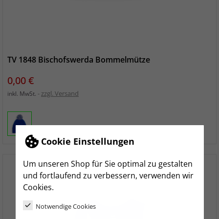
TV 1848 Bischofswerda Bommelmütze
Preis
0,00 €
zzgl. Versand
inkl. MwSt.
Cookie Einstellungen
Um unseren Shop für Sie optimal zu gestalten
und fortlaufend zu verbessern, verwenden wir
Cookies.
Notwendige Cookies