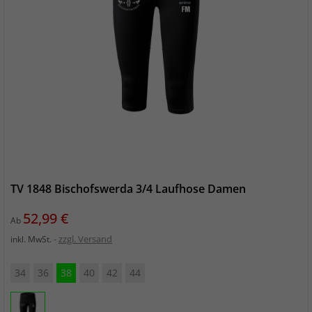
TV 1848 Bischofswerda 3/4 Laufhose Damen
Preis
52,99 €
Ab
zzgl. Versand
inkl. MwSt.
34
36
38
40
42
44