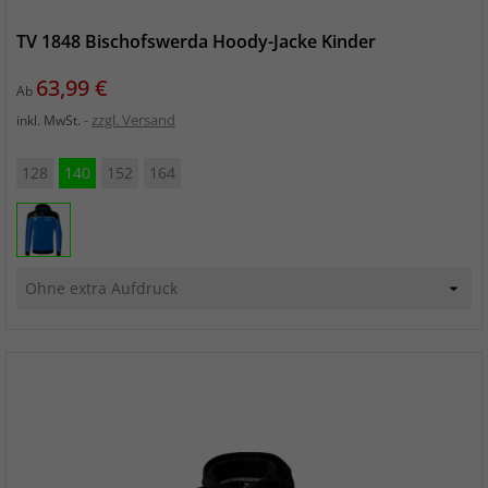
TV 1848 Bischofswerda Hoody-Jacke Kinder
Preis
63,99 €
Ab
zzgl. Versand
inkl. MwSt.
128
140
152
164