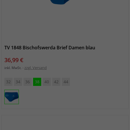
TV 1848 Bischofswerda Brief Damen blau
Preis
36,99 €
zzgl. Versand
inkl. MwSt.
32
34
36
38
40
42
44