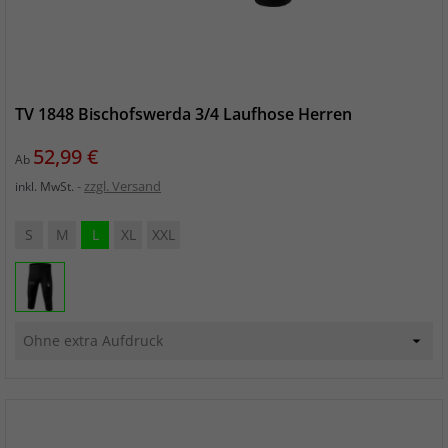
TV 1848 Bischofswerda 3/4 Laufhose Herren
Preis
52,99 €
Ab
zzgl. Versand
inkl. MwSt.
S
M
L
XL
XXL