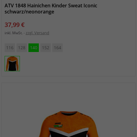
ATV 1848 Hainichen Kinder Sweat Iconic
schwarz/neonorange
Preis
37,99 €
zzgl. Versand
inkl. MwSt.
116
128
140
152
164