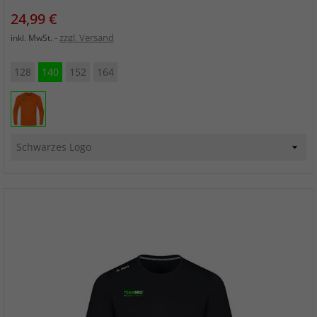
Preis
24,99 €
zzgl. Versand
inkl. MwSt.
128
140
152
164