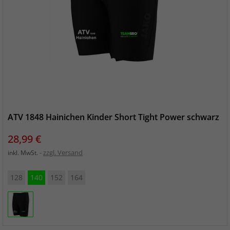
ATV 1848 Hainichen Kinder Short Tight Power schwarz
Preis
28,99 €
zzgl. Versand
inkl. MwSt.
128
140
152
164