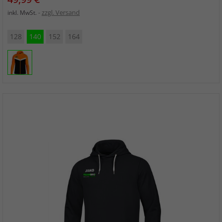
zzgl. Versand
inkl. MwSt.
128
140
152
164