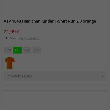
ATV 1848 Hainichen Kinder T-Shirt Run 2.0 orange
Preis
21,99 €
zzgl. Versand
inkl. MwSt.
128
140
152
164