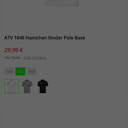
ATV 1848 Hainichen Kinder Polo Base
Preis
29,99 €
zzgl. Versand
inkl. MwSt.
140
152
164