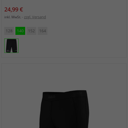
Preis
24,99 €
zzgl. Versand
inkl. MwSt.
128
140
152
164