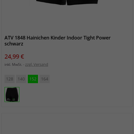
ATV 1848 Hainichen Kinder Indoor Tight Power
schwarz
Preis
24,99 €
zzgl. Versand
inkl. MwSt.
128
140
152
164