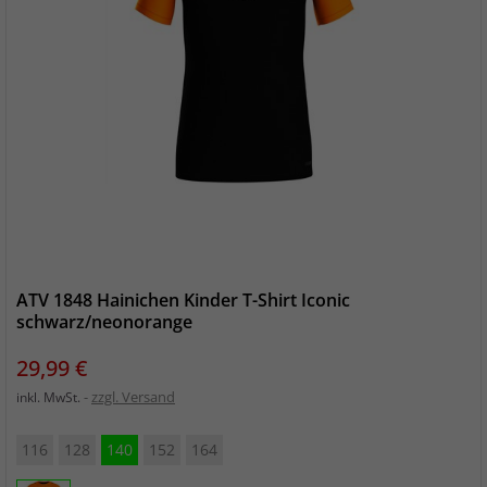
ATV 1848 Hainichen Kinder T-Shirt Iconic
schwarz/neonorange
Preis
29,99 €
zzgl. Versand
inkl. MwSt.
116
128
140
152
164