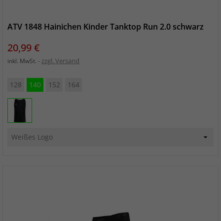
ATV 1848 Hainichen Kinder Tanktop Run 2.0 schwarz
Preis
20,99 €
zzgl. Versand
inkl. MwSt.
128
140
152
164