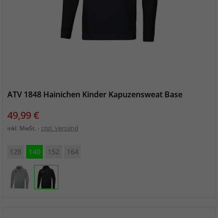
ATV 1848 Hainichen Kinder Kapuzensweat Base
Preis
49,99 €
zzgl. Versand
inkl. MwSt.
128
140
152
164