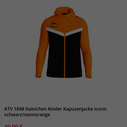
ATV 1848 Hainichen Kinder Kapuzenjacke Iconic
schwarz/neonorange
Preis
49,99 €