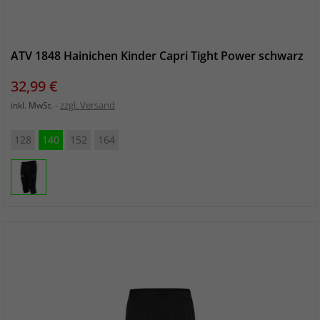
ATV 1848 Hainichen Kinder Capri Tight Power schwarz
Preis
32,99 €
zzgl. Versand
inkl. MwSt.
128
140
152
164