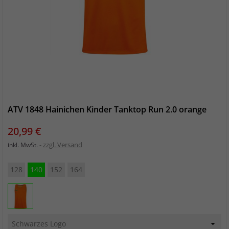
ATV 1848 Hainichen Kinder Tanktop Run 2.0 orange
Preis
20,99 €
zzgl. Versand
inkl. MwSt.
128
140
152
164