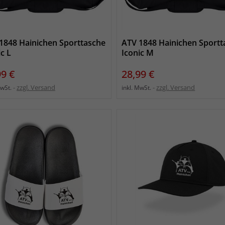
1848 Hainichen Sporttasche
ATV 1848 Hainichen Sportt
ic L
Iconic M
s
Preis
99 €
28,99 €
zzgl. Versand
zzgl. Versand
MwSt.
inkl. MwSt.