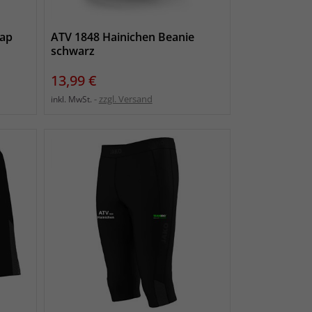
Cap
ATV 1848 Hainichen Beanie
schwarz
Preis
13,99 €
zzgl. Versand
inkl. MwSt.