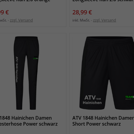
s
Preis
99 €
28,99 €
zzgl. Versand
zzgl. Versand
MwSt.
inkl. MwSt.
1848 Hainichen Damen
ATV 1848 Hainichen Dame
esterhose Power schwarz
Short Power schwarz