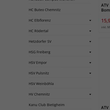
ATV 
HC Buteo Chemnitz
Bom
Prei
15,
HC Elbflorenz
inkl. 
HC Rödertal
Hetzdorfer SV
HSG Freiberg
HSV Empor
HSV Pulsnitz
HSV Weinböhla
HV Chemnitz
Kanu Club Bietigheim
ATV 