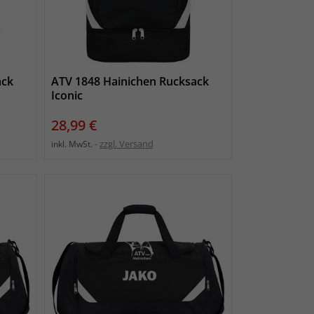
ack
ATV 1848 Hainichen Rucksack
Iconic
Preis
28,99 €
zzgl. Versand
inkl. MwSt.