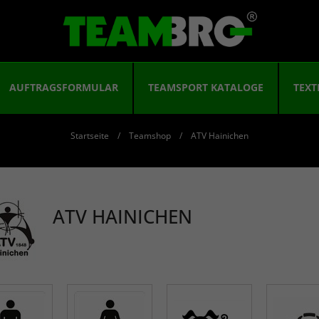
AUFTRAGSFORMULAR
TEAMSPORT KATALOGE
TEXT
Startseite
Teamshop
ATV Hainichen
ATV HAINICHEN