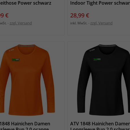
zeithose Power schwarz
Indoor Tight Power schwa
s
Preis
99 €
28,99 €
zzgl. Versand
zzgl. Versand
MwSt.
inkl. MwSt.
1848 Hainichen Damen
ATV 1848 Hainichen Dame
sleeve Run 2.0 orange
Longsleeve Run 2.0 schwar