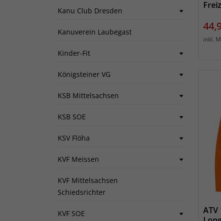
Frei
Kanu Club Dresden
Prei
44,
Kanuverein Laubegast
inkl. 
Kinder-Fit
Königsteiner VG
KSB Mittelsachsen
KSB SOE
KSV Flöha
KVF Meissen
KVF Mittelsachsen
Schiedsrichter
ATV 
KVF SOE
Long