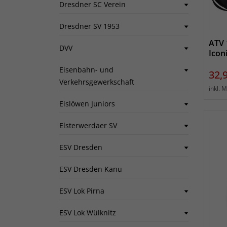
Dresdner SC Verein
Dresdner SV 1953
ATV 
DVV
Icon
Eisenbahn- und
Prei
32,
Verkehrsgewerkschaft
inkl. 
Eislöwen Juniors
Elsterwerdaer SV
ESV Dresden
ESV Dresden Kanu
ESV Lok Pirna
ESV Lok Wülknitz