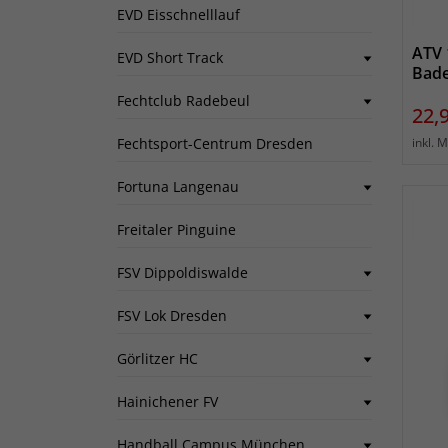
EVD Eisschnelllauf
ATV 
EVD Short Track
Bade
Fechtclub Radebeul
Prei
22,
inkl. 
Fechtsport-Centrum Dresden
Fortuna Langenau
Freitaler Pinguine
FSV Dippoldiswalde
FSV Lok Dresden
Görlitzer HC
Hainichener FV
Handball Campus München