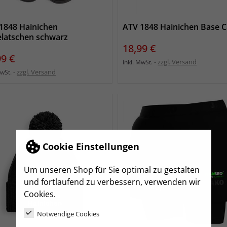
1848 Hainichen
ATV 1848 Hainichen Base 
latschen schwarz
Preis
18,99 €
s
99 €
zzgl. Versand
inkl. MwSt.
zzgl. Versand
MwSt.
Cookie Einstellungen
Um unseren Shop für Sie optimal zu gestalten
und fortlaufend zu verbessern, verwenden wir
Cookies.
Notwendige Cookies