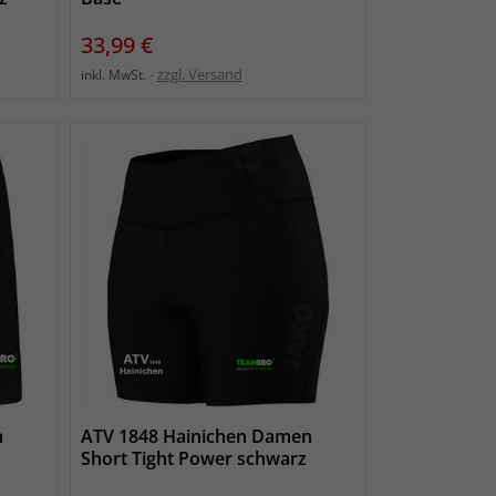
Preis
33,99 €
zzgl. Versand
inkl. MwSt.
n
ATV 1848 Hainichen Damen
Short Tight Power schwarz