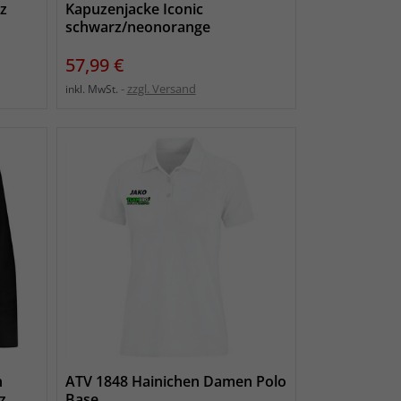
rz
Kapuzenjacke Iconic
schwarz/neonorange
Preis
57,99 €
zzgl. Versand
inkl. MwSt.
n
ATV 1848 Hainichen Damen Polo
z
Base