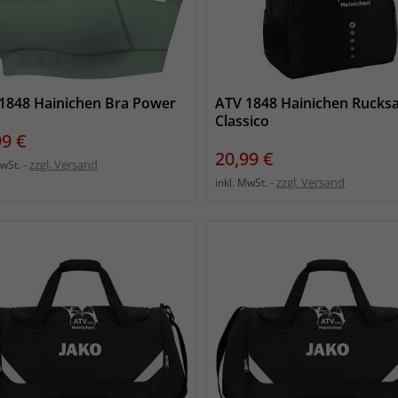
1848 Hainichen Bra Power
ATV 1848 Hainichen Rucks
Classico
s
99 €
Preis
20,99 €
zzgl. Versand
MwSt.
zzgl. Versand
inkl. MwSt.