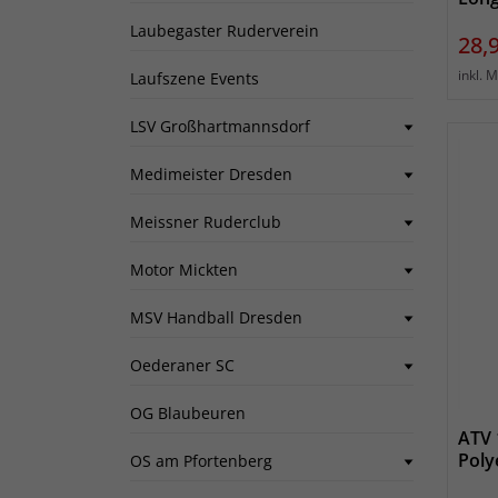
Laubegaster Ruderverein
Prei
28,
inkl. 
Laufszene Events
LSV Großhartmannsdorf
Medimeister Dresden
Meissner Ruderclub
Motor Mickten
MSV Handball Dresden
Oederaner SC
OG Blaubeuren
ATV 
Poly
OS am Pfortenberg