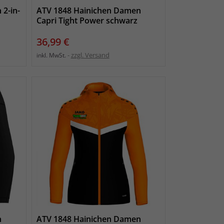
2-in-
ATV 1848 Hainichen Damen
Capri Tight Power schwarz
Preis
36,99 €
zzgl. Versand
inkl. MwSt.
n
ATV 1848 Hainichen Damen