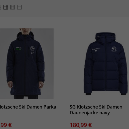
lotzsche Ski Damen Parka
SG Klotzsche Ski Damen
y
Daunenjacke navy
s
Preis
,99 €
180,99 €