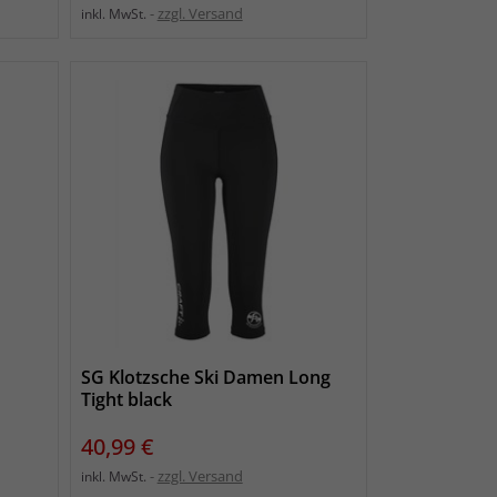
zzgl. Versand
inkl. MwSt.
SG Klotzsche Ski Damen Long
Tight black
Preis
40,99 €
zzgl. Versand
inkl. MwSt.