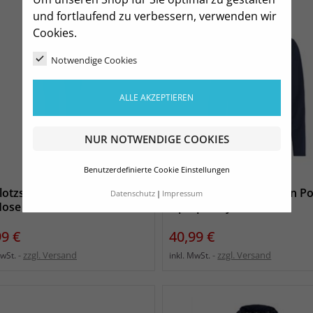
und fortlaufend zu verbessern, verwenden wir
Cookies.
Notwendige Cookies
ALLE AKZEPTIEREN
NUR NOTWENDIGE COOKIES
Benutzerdefinierte Cookie Einstellungen
lotzsche Ski Damen Nordic
SG Klotzsche Ski Damen Po
Datenschutz
Impressum
Hose black
Ziptop navy
s
Preis
99 €
40,99 €
zzgl. Versand
zzgl. Versand
MwSt.
inkl. MwSt.