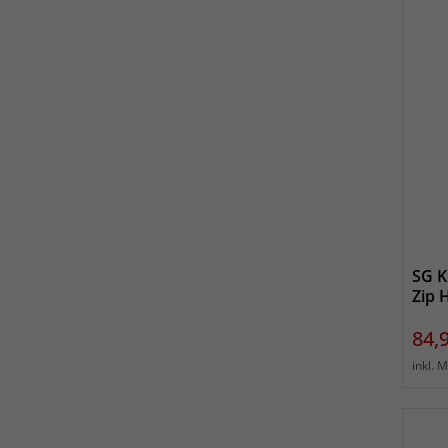
SG K
Zip 
Prei
84,
inkl. 