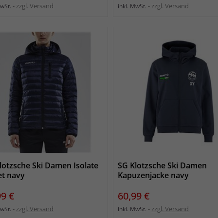
zzgl. Versand
zzgl. Versand
MwSt.
inkl. MwSt.
lotzsche Ski Damen Isolate
SG Klotzsche Ski Damen
et navy
Kapuzenjacke navy
s
Preis
99 €
60,99 €
zzgl. Versand
zzgl. Versand
MwSt.
inkl. MwSt.