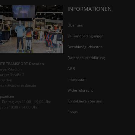
INFORMATIONEN
Über uns
Versandbedingungen
Bezahlmöglichkeiten
Datenschutzerklärung
TE TEAMSPORT Dresden
AGB
teyer-Stadion
rger Straße 2
Impressum
Dresden
ontakt@ats-dresden.de
Widerrufsrecht
gszeiten
Kontaktieren Sie uns
 Freitag von 11:00 - 19:00 Uhr
 von 10:00 - 14:00 Uhr
Shops