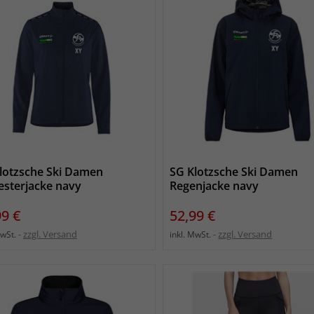
lotzsche Ski Damen
SG Klotzsche Ski Damen
esterjacke navy
Regenjacke navy
s
Preis
99 €
52,99 €
zzgl. Versand
zzgl. Versand
MwSt.
inkl. MwSt.