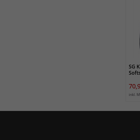
SG K
Soft
Prei
70,
inkl. 