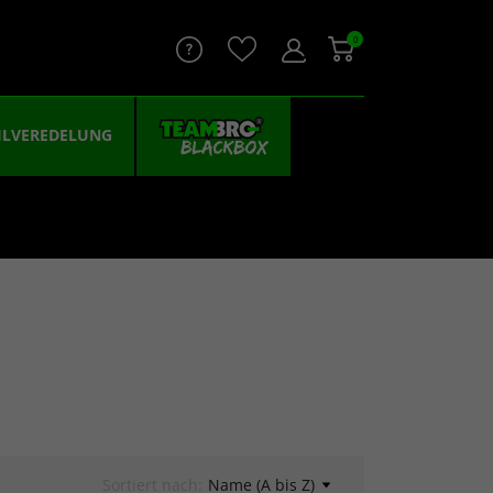
0
ILVEREDELUNG
Sortiert nach:
Name (A bis Z)