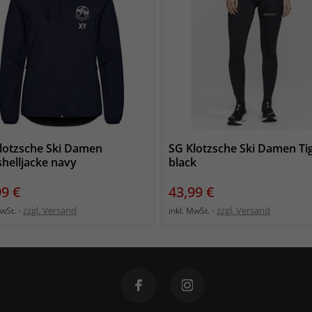
lotzsche Ski Damen
SG Klotzsche Ski Damen Ti
shelljacke navy
black
s
Preis
99 €
43,99 €
zzgl. Versand
zzgl. Versand
MwSt.
inkl. MwSt.