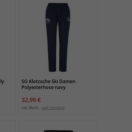
ly
SG Klotzsche Ski Damen
Polyesterhose navy
Preis
32,99 €
zzgl. Versand
inkl. MwSt.