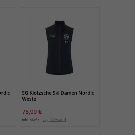
ordic
SG Klotzsche Ski Damen Nordic
Weste
Preis
76,99 €
zzgl. Versand
inkl. MwSt.