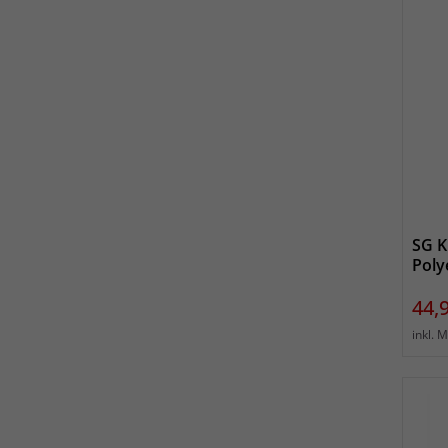
SG K
Poly
Prei
44,
inkl. 