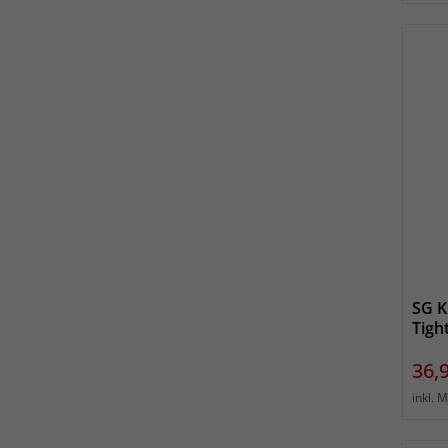
SG K
Tigh
Prei
36,
inkl. 