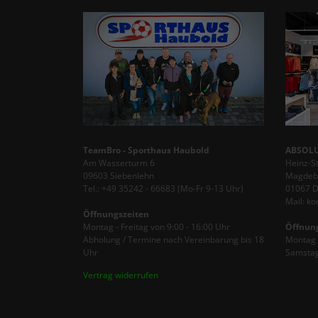
TeamBro - Sporthaus Haubold
ABSOLU
Am Wasserturm 6
Heinz-S
09603 Siebenlehn
Magdebu
Tel.: +49 35242 - 66683 (Mo-Fr 9-13 Uhr)
01067 
Mail: k
Öffnungszeiten
Montag - Freitag von 9:00 - 16:00 Uhr
Öffnun
Abholung / Termine nach Vereinbarung bis 18
Montag -
Uhr
Samstag
Vertrag widerrufen