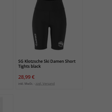
SG Klotzsche Ski Damen Short
Tights black
Preis
28,99 €
zzgl. Versand
inkl. MwSt.