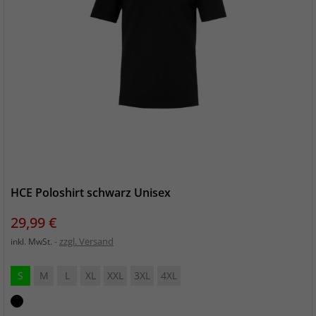
HCE Poloshirt schwarz Unisex
Preis
29,99 €
zzgl. Versand
inkl. MwSt.
S
M
L
XL
XXL
3XL
4XL
schwarz_schwarz