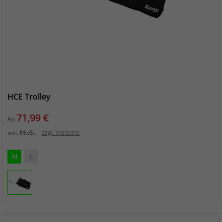
HCE Trolley
Preis
71,99 €
Ab
zzgl. Versand
inkl. MwSt.
M
L