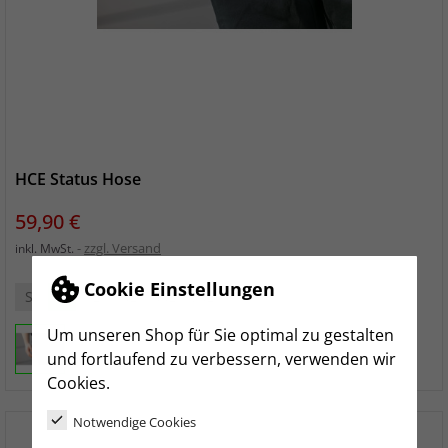
HCE Status Hose
Preis
59,90 €
zzgl. Versand
inkl. MwSt.
Cookie Einstellungen
S
M
L
XL
XXL
3XL
Um unseren Shop für Sie optimal zu gestalten
und fortlaufend zu verbessern, verwenden wir
Cookies.
Notwendige Cookies