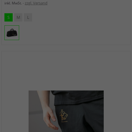
zzgl. Versand
inkl. MwSt.
S
M
L