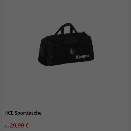
HCE Sporttasche
Preis
29,99 €
Ab