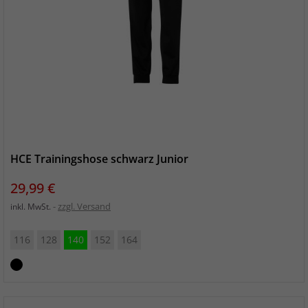
HCE Trainingshose schwarz Junior
Preis
29,99 €
zzgl. Versand
inkl. MwSt.
116
128
140
152
164
schwarz_schwarz