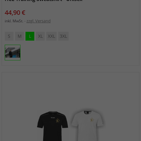
Preis
44,90 €
zzgl. Versand
inkl. MwSt.
S
M
L
XL
XXL
3XL