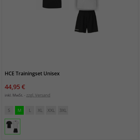
HCE Trainingset Unisex
Preis
44,95 €
zzgl. Versand
inkl. MwSt.
S
M
L
XL
XXL
3XL