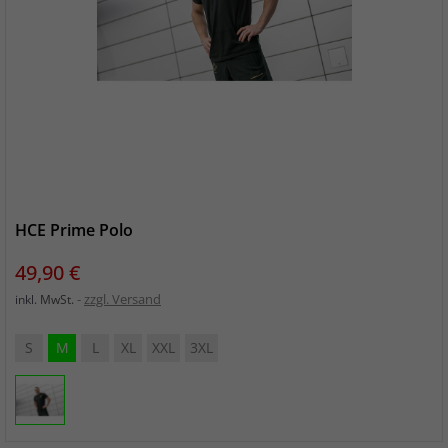
HCE Prime Polo
Preis
49,90 €
zzgl. Versand
inkl. MwSt.
S
M
L
XL
XXL
3XL