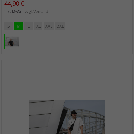
Preis
44,90 €
zzgl. Versand
inkl. MwSt.
S
M
L
XL
XXL
3XL