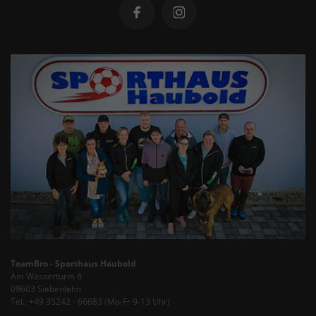
TeamBro - Sporthaus Haubold
Am Wasserturm 6
09603 Siebenlehn
Tel.: +49 35242 - 66683 (Mo-Fr 9-13 Uhr)