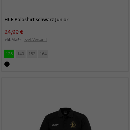
HCE Poloshirt schwarz Junior
Preis
24,99 €
zzgl. Versand
inkl. MwSt.
128
140
152
164
schwarz_schwarz