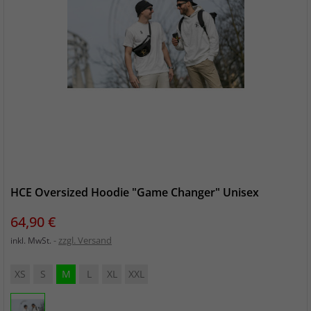
HCE Oversized Hoodie "Game Changer" Unisex
Preis
64,90 €
zzgl. Versand
inkl. MwSt.
XS
S
M
L
XL
XXL