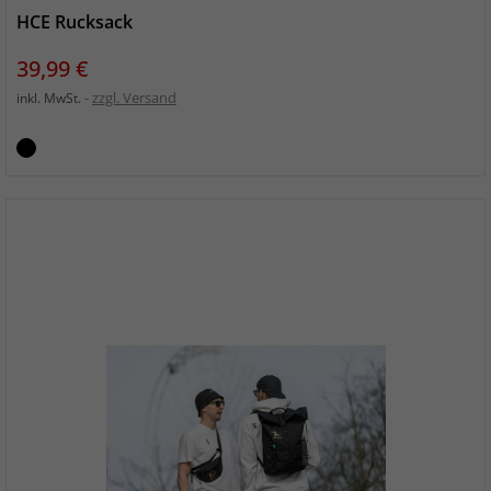
HCE Rucksack
Preis
39,99 €
zzgl. Versand
inkl. MwSt.
schwarz_schwarz