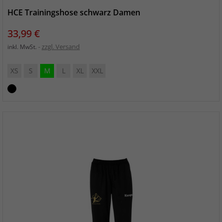
HCE Trainingshose schwarz Damen
Preis
33,99 €
zzgl. Versand
inkl. MwSt.
XS
S
M
L
XL
XXL
schwarz_schwarz