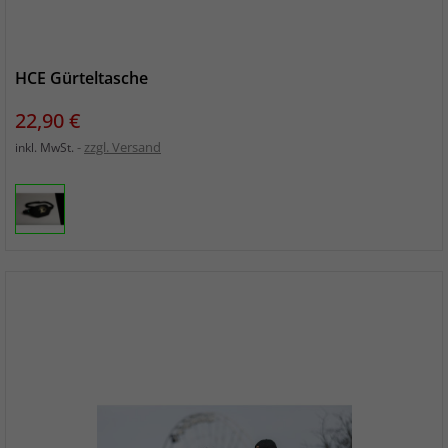
HCE Gürteltasche
Preis
22,90 €
zzgl. Versand
inkl. MwSt.