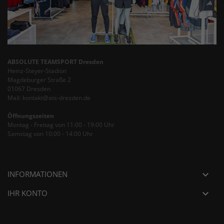
ABSOLUTE TEAMSPORT Dresden
Heinz-Steyer-Stadion
Magdeburger Straße 2
01067 Dresden
Mail: kontakt@ats-dresden.de
Öffnungszeiten
Montag - Freitag von 11:00 - 19:00 Uhr
Samstag von 10:00 - 14:00 Uhr
INFORMATIONEN

IHR KONTO
