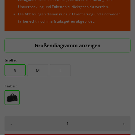
Umverpackung und Etiketten zurückgeschickt werden.
Die Abbildungen dienen nur zur Orientierung und sind weder
farbenecht, noch maßstabsgetreu abgebildet.
Größendiagramm anzeigen
Größe:
S
M
L
Farbe :
-
+