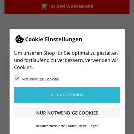

IN DEN WARENKORB
Cookie Einstellungen
BESCHREIBUNG
Um unseren Shop für Sie optimal zu gestalten
und fortlaufend zu verbessern, verwenden wir
Cookies.
ARTIKELDETAILS
Notwendige Cookies
zwei große Seitentaschen
ALLE AKZEPTIEREN
zusätzliche Reißverschlusstasche auf der
Vorderseite
NUR NOTWENDIGE COOKIES
verstellbarer, gepolsterter Schultergurt für hohen
Tragekomfort
Benutzerdefinierte Cookie Einstellungen
Schultergurt ist abnehmbar