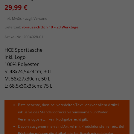
29,99 €
inkl. MwSt.
zzgl. Versand
Lieferzeit:
voraussichtlich 10 – 20 Werktage
Artikel-Nr.:
2004928-01
HCE Sporttasche
Inkl. Logo
100% Polyester
S: 48x24,5x24cm; 30 L
M: 58x27x30cm; 50 L
L: 68,5x30x35cm; 75 L
Bitte beachte, dass bei veredelten Textilien (vor allem Artikel
inklusive des Standarddrucks Vereinsnamen und/oder
Vereinslogos etc.) kein Rückgaberecht gilt.
Davon ausgenommen sind Artikel mit Produktionsfehler etc. Bei
Rückgabe müssen die Artikel, wie bei Erhalt mit originaler