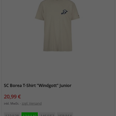
SC Borea T-Shirt "Windgott" Junior
Preis
20,99 €
zzgl. Versand
inkl. MwSt.
122/128
134/140
146/152
158/164