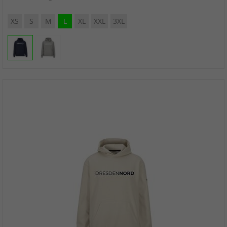
XS
S
M
L
XL
XXL
3XL