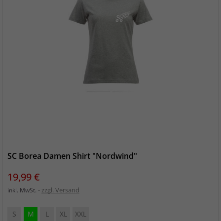
SC Borea Damen Shirt "Nordwind"
Preis
19,99 €
zzgl. Versand
inkl. MwSt.
S
M
L
XL
XXL