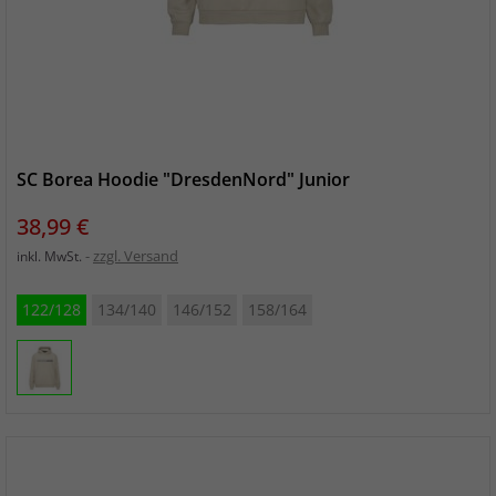
SC Borea Hoodie "DresdenNord" Junior
Preis
38,99 €
zzgl. Versand
inkl. MwSt.
122/128
134/140
146/152
158/164