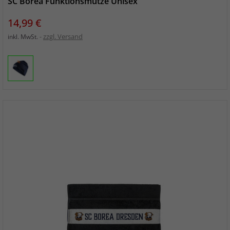
SC Borea Funktionsmütze Unisex
Preis
14,99 €
zzgl. Versand
inkl. MwSt.