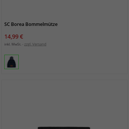
SC Borea Bommelmütze
Preis
14,99 €
zzgl. Versand
inkl. MwSt.