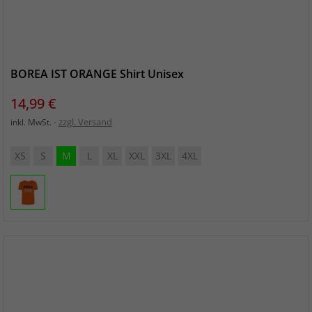
BOREA IST ORANGE Shirt Unisex
Preis
14,99 €
zzgl. Versand
inkl. MwSt.
XS
S
M
L
XL
XXL
3XL
4XL