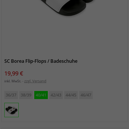
SC Borea Flip-Flops / Badeschuhe
Preis
19,99 €
zzgl. Versand
inkl. MwSt.
36/37
38/39
40/41
42/43
44/45
46/47