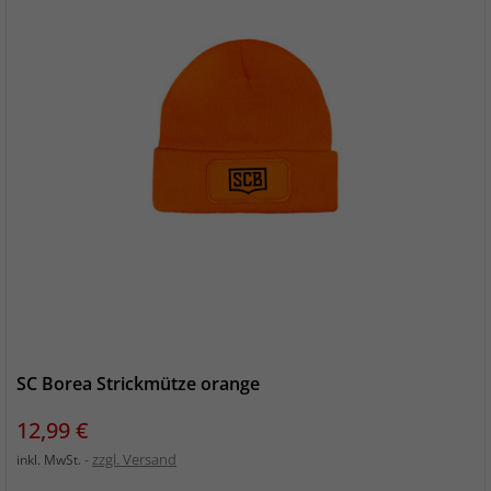
SC Borea Strickmütze orange
Preis
12,99 €
zzgl. Versand
inkl. MwSt.