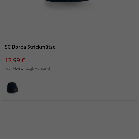
SC Borea Strickmütze
Preis
12,99 €
zzgl. Versand
inkl. MwSt.