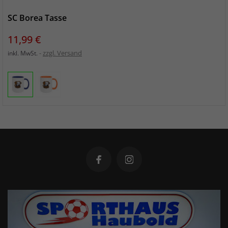
SC Borea Tasse
Preis
11,99 €
zzgl. Versand
inkl. MwSt.