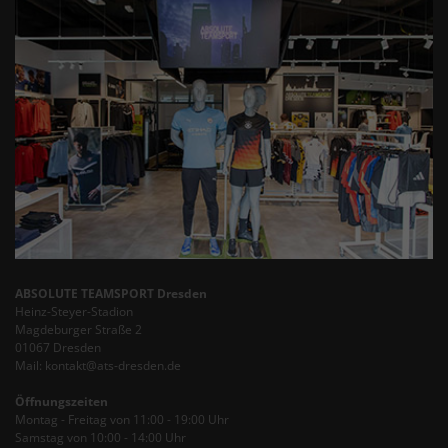
ABSOLUTE TEAMSPORT Dresden
Heinz-Steyer-Stadion
Magdeburger Straße 2
01067 Dresden
Mail: kontakt@ats-dresden.de
Öffnungszeiten
Montag - Freitag von 11:00 - 19:00 Uhr
Samstag von 10:00 - 14:00 Uhr