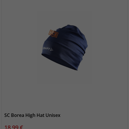
SC Borea High Hat Unisex
Preis
18,99 €