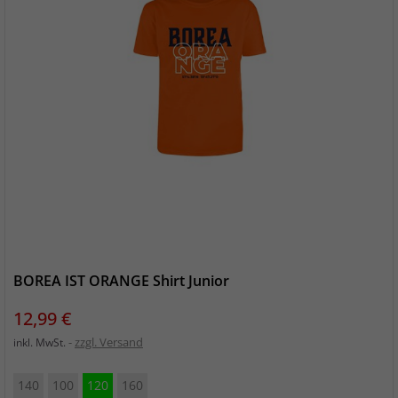
BOREA IST ORANGE Shirt Junior
Preis
12,99 €
zzgl. Versand
inkl. MwSt.
140
100
120
160