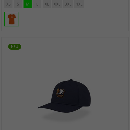
XS
S
M
L
XL
XXL
3XL
4XL
NEU