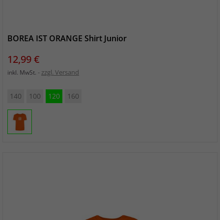
BOREA IST ORANGE Shirt Junior
Preis
12,99 €
zzgl. Versand
inkl. MwSt.
140
100
120
160