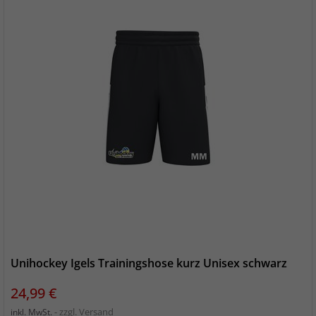
Unihockey Igels Trainingshose kurz Unisex schwarz
Preis
24,99 €
zzgl. Versand
inkl. MwSt.