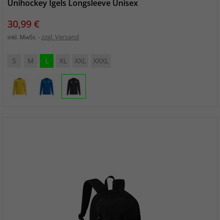
Unihockey Igels Longsleeve Unisex
Preis
30,99 €
zzgl. Versand
inkl. MwSt.
S
M
L
XL
XXL
XXXL