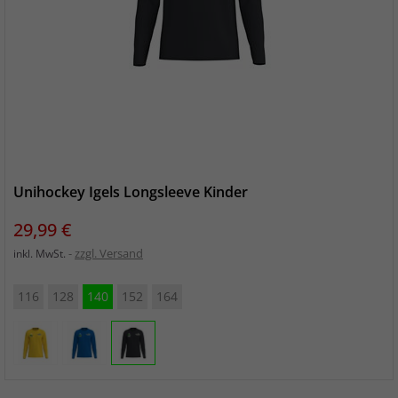
Unihockey Igels Longsleeve Kinder
Preis
29,99 €
zzgl. Versand
inkl. MwSt.
116
128
140
152
164