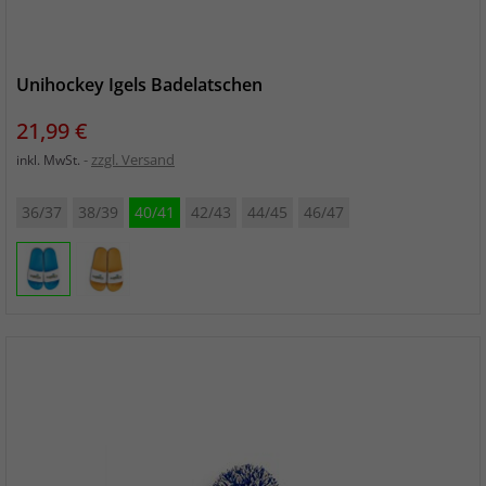
Unihockey Igels Badelatschen
Preis
21,99 €
zzgl. Versand
inkl. MwSt.
36/37
38/39
40/41
42/43
44/45
46/47