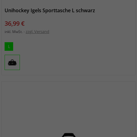
Unihockey Igels Sporttasche L schwarz
Preis
36,99 €
zzgl. Versand
inkl. MwSt.
L