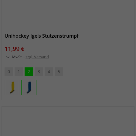
Unihockey Igels Stutzenstrumpf
Preis
11,99 €
zzgl. Versand
inkl. MwSt.
0
1
2
3
4
5