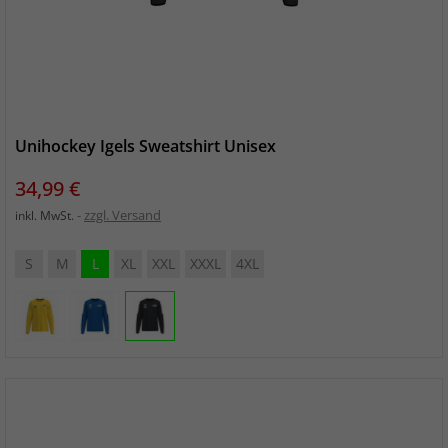
Unihockey Igels Sweatshirt Unisex
Preis
34,99 €
zzgl. Versand
inkl. MwSt.
S
M
L
XL
XXL
XXXL
4XL