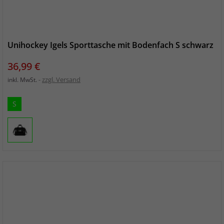
Unihockey Igels Sporttasche mit Bodenfach S schwarz
Preis
36,99 €
zzgl. Versand
inkl. MwSt.
S