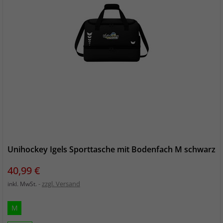
Unihockey Igels Sporttasche mit Bodenfach M schwarz
Preis
40,99 €
zzgl. Versand
inkl. MwSt.
M