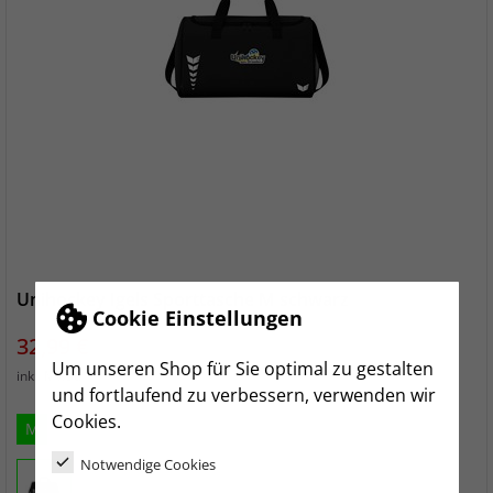
Unihockey Igels Sporttasche M schwarz
Cookie Einstellungen
Preis
32,99 €
Um unseren Shop für Sie optimal zu gestalten
zzgl. Versand
inkl. MwSt.
und fortlaufend zu verbessern, verwenden wir
Cookies.
M
Notwendige Cookies