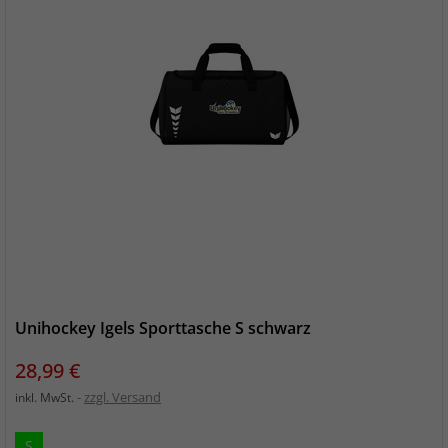
Unihockey Igels Sporttasche S schwarz
Preis
28,99 €
zzgl. Versand
inkl. MwSt.
S