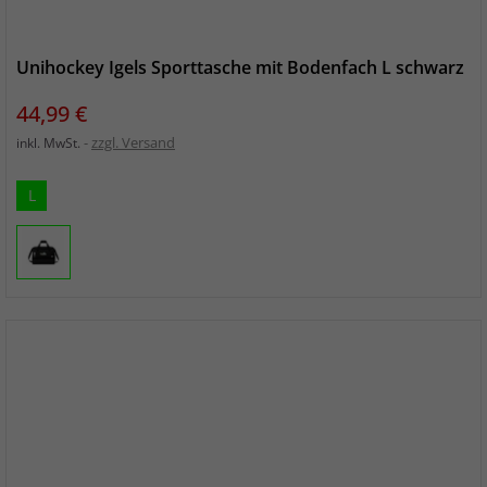
Unihockey Igels Sporttasche mit Bodenfach L schwarz
Preis
44,99 €
zzgl. Versand
inkl. MwSt.
L