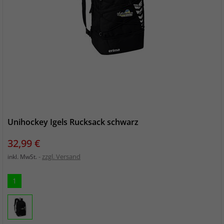
Unihockey Igels Rucksack schwarz
Preis
32,99 €
zzgl. Versand
inkl. MwSt.
1