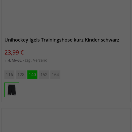
Unihockey Igels Trainingshose kurz Kinder schwarz
Preis
23,99 €
zzgl. Versand
inkl. MwSt.
116
128
140
152
164