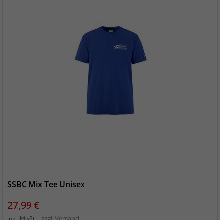
SSBC Mix Tee Unisex
Preis
27,99 €
zzgl. Versand
inkl. MwSt.