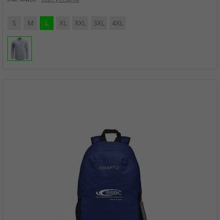
S
M
L
XL
XXL
3XL
4XL