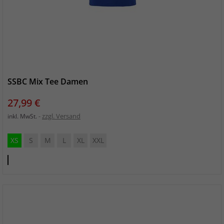
SSBC Mix Tee Damen
Preis
27,99 €
zzgl. Versand
inkl. MwSt.
XS
S
M
L
XL
XXL
Club
Cobolt