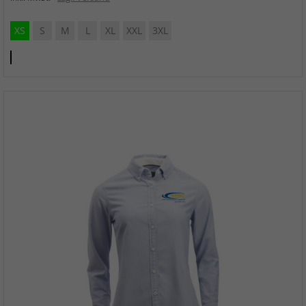
XS
S
M
L
XL
XXL
3XL
Club
Cobolt