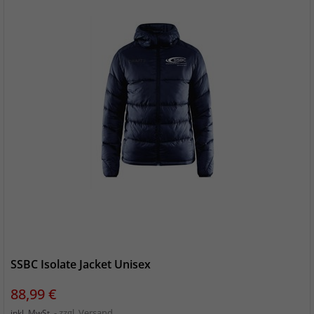
SSBC Isolate Jacket Unisex
Preis
88,99 €
zzgl. Versand
inkl. MwSt.