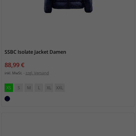
SSBC Isolate Jacket Damen
Preis
88,99 €
zzgl. Versand
inkl. MwSt.
XS
S
M
L
XL
XXL
Navy