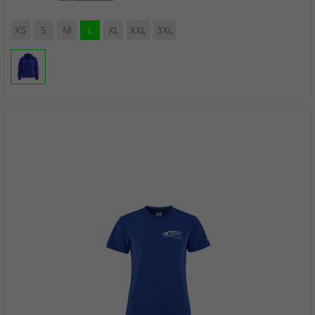
XS
S
M
L
XL
XXL
3XL