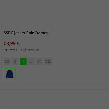
SSBC Jacket Rain Damen
Preis
63,99 €
zzgl. Versand
inkl. MwSt.
XS
S
M
L
XL
XXL