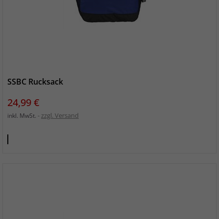
SSBC Rucksack
Preis
24,99 €
zzgl. Versand
inkl. MwSt.
Club
Cobolt