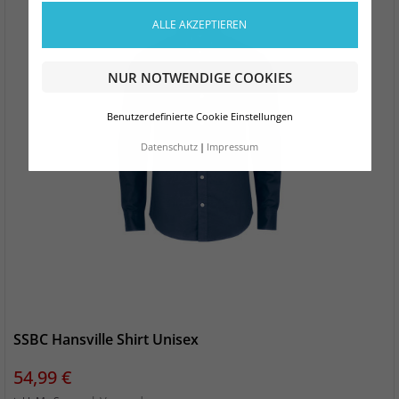
ALLE AKZEPTIEREN
NUR NOTWENDIGE COOKIES
Benutzerdefinierte Cookie Einstellungen
Datenschutz
Impressum
SSBC Hansville Shirt Unisex
Preis
54,99 €