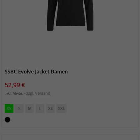
SSBC Evolve Jacket Damen
Preis
52,99 €
zzgl. Versand
inkl. MwSt.
XS
S
M
L
XL
XXL
schwarz/schwarz