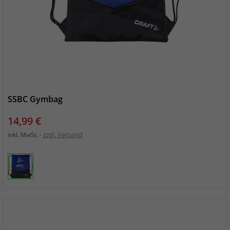
SSBC Gymbag
Preis
14,99 €
zzgl. Versand
inkl. MwSt.