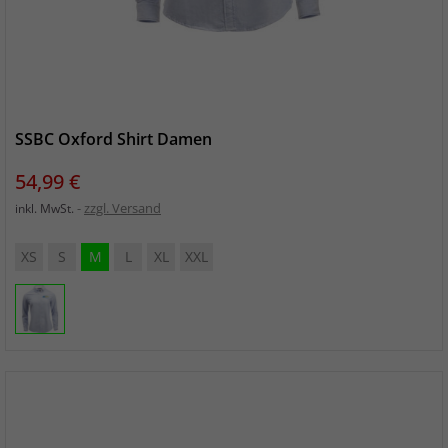
SSBC Oxford Shirt Damen
Preis
54,99 €
zzgl. Versand
inkl. MwSt.
XS
S
M
L
XL
XXL