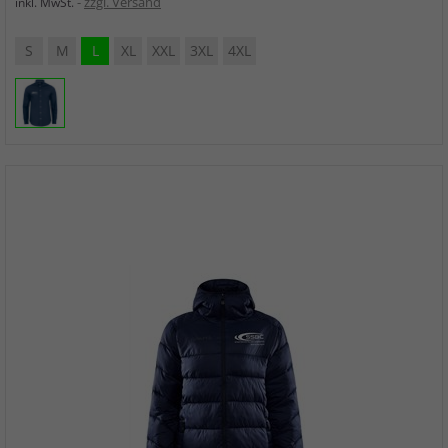
zzgl. Versand
inkl. MwSt.
S
M
L
XL
XXL
3XL
4XL