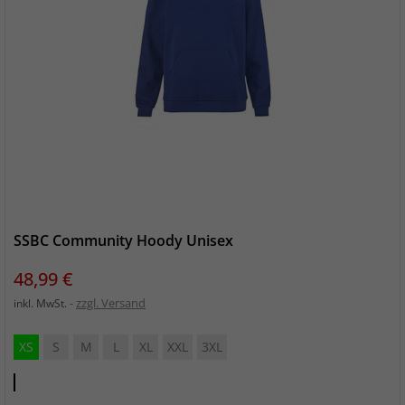
SSBC Community Hoody Unisex
Preis
48,99 €
zzgl. Versand
inkl. MwSt.
XS
S
M
L
XL
XXL
3XL
Club
Cobolt