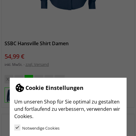
SSBC Hansville Shirt Damen
Preis
54,99 €
zzgl. Versand
inkl. MwSt.
XS
S
M
L
XL
XXL
Cookie Einstellungen
Um unseren Shop für Sie optimal zu gestalten
und fortlaufend zu verbessern, verwenden wir
Cookies.
Notwendige Cookies