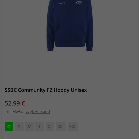
SSBC Community FZ Hoody Unisex
Preis
52,99 €
zzgl. Versand
inkl. MwSt.
XS
S
M
L
XL
XXL
3XL
Club