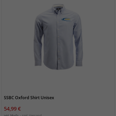
SSBC Oxford Shirt Unisex
Preis
54,99 €
zzgl. Versand
inkl. MwSt.