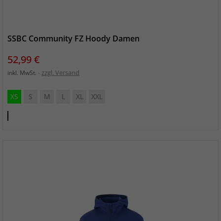
SSBC Community FZ Hoody Damen
Preis
52,99 €
zzgl. Versand
inkl. MwSt.
XS
S
M
L
XL
XXL
Club
Cobolt