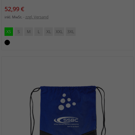
Preis
52,99 €
zzgl. Versand
inkl. MwSt.
XS
S
M
L
XL
XXL
3XL
schwarz/schwarz