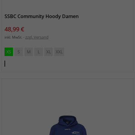
SSBC Community Hoody Damen
Preis
48,99 €
zzgl. Versand
inkl. MwSt.
XS
S
M
L
XL
XXL
Club
Cobolt